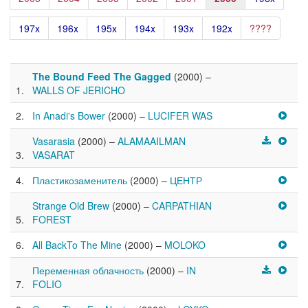
197x
196x
195x
194x
193x
192x
????
The Bound Feed The Gagged
(2000) –
WALLS OF JERICHO
In Anadi's Bower
(2000) –
LUCIFER WAS
Vasarasia
(2000) –
ALAMAAILMAN
VASARAT
Пластикозаменитель
(2000) –
ЦЕНТР
Strange Old Brew
(2000) –
CARPATHIAN
FOREST
All BackTo The Mine
(2000) –
MOLOKO
Переменная облачность
(2000) –
IN
FOLIO