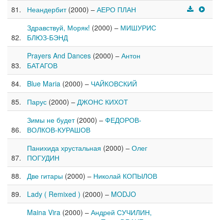
Неандербит
(2000) –
АЕРО ПЛАН
Здравствуй, Моряк!
(2000) –
МИШУРИС
БЛЮЗ-БЭНД
Prayers And Dances
(2000) –
Антон
БАТАГОВ
Blue Maria
(2000) –
ЧАЙКОВСКИЙ
Парус
(2000) –
ДЖОНС КИХОТ
Зимы не будет
(2000) –
ФЕДОРОВ-
ВОЛКОВ-КУРАШОВ
Панихида хрустальная
(2000) –
Олег
ПОГУДИН
Две гитары
(2000) –
Николай КОПЫЛОВ
Lady ( Remixed )
(2000) –
MODJO
Maina Vira
(2000) –
Андрей СУЧИЛИН,