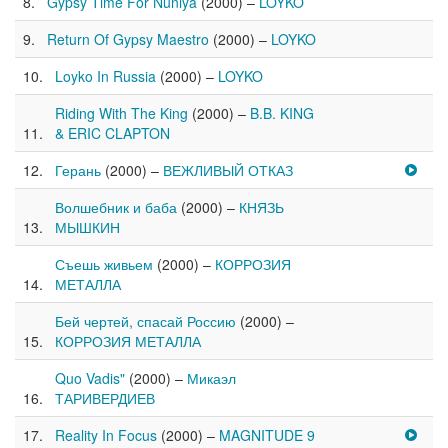
Gypsy Time For Nuniya
(2000) –
LOYKO
Return Of Gypsy Maestro
(2000) –
LOYKO
Loyko In Russia
(2000) –
LOYKO
Riding With The King
(2000) –
B.B. KING
& ERIC CLAPTON
Герань
(2000) –
ВЕЖЛИВЫЙ ОТКАЗ
Волшебник и баба
(2000) –
КНЯЗЬ
МЫШКИН
Съешь живьем
(2000) –
КОРРОЗИЯ
МЕТАЛЛА
Бей чертей, спасай Россию
(2000) –
КОРРОЗИЯ МЕТАЛЛА
Quo Vadis"
(2000) –
Микаэл
ТАРИВЕРДИЕВ
Reality In Focus
(2000) –
MAGNITUDE 9