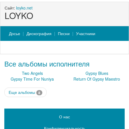
Сайт:
loyko.net
LOYKO
Досье
Дискография
Песни
Участники
Все альбомы исполнителя
Two Angels
Gypsy Blues
Gypsy Time For Nuniya
Return Of Gypsy Maestro
Еще альбомы
8
О нас
Конфиденциальность