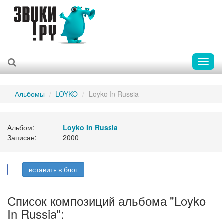
Toggl
naviga
Альбомы
LOYKO
Loyko In Russia
Альбом:
Loyko In Russia
Записан:
2000
вставить в блог
Список композиций альбома "Loyko
In Russia":