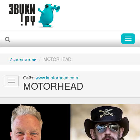
Toggl
naviga
Исполнители
MOTORHEAD
Сайт:
www.imotorhead.com
Toggle
MOTORHEAD
navigation