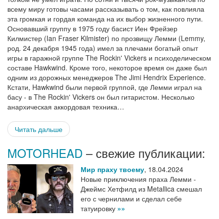
всему миру готовы часами рассказывать о том, как повлияла
эта громкая и гордая команда на их выбор жизненного пути.
Основавший группу в 1975 году басист Иен Фрейзер
Килмистер (Ian Fraser Kilmister) по прозвищу Лемми (Lemmy,
род. 24 декабря 1945 года) имел за плечами богатый опыт
игры в гаражной группе The Rockin' Vickers и психоделическом
составе Hawkwind. Кроме того, некоторое время он даже был
одним из дорожных менеджеров The Jimi Hendrix Experience.
Кстати, Hawkwind были первой группой, где Лемми играл на
басу - в The Rockin' Vickers он был гитаристом. Несколько
анархическая аккордовая техника…
Читать дальше
MOTORHEAD
– свежие публикации:
Мир праху твоему
,
18.04.2024
Новые приключения праха Лемми -
Джеймс Хетфилд из Metallica смешал
его с чернилами и сделал себе
татуировку
»»