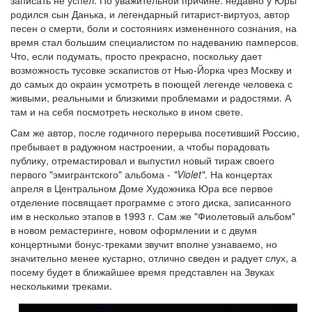
родился сын Данька, и легендарный гитарист-виртуоз, автор
песен о смерти, боли и состояниях измененного сознания, на
время стал большим специалистом по надеванию памперсов.
Что, если подумать, просто прекрасно, поскольку дает
возможность тусовке эскапистов от Нью-Йорка чрез Москву и
до самых до окраин усмотреть в поющей легенде человека с
живыми, реальными и близкими проблемами и радостями. А
там и на себя посмотреть несколько в ином свете.
Сам же автор, после годичного перерыва посетивший Россию,
пребывает в радужном настроении, а чтобы порадовать
публику, отремастировал и выпустил новый тираж своего
первого "эмигрантского" альбома -
"Violet"
. На концертах
апреля в Центральном Доме Художника Юра все первое
отделение посвящает программе с этого диска, записанного
им в несколько этапов в 1993 г. Сам же "Фиолетовый альбом"
в новом ремастеринге, новом оформлении и с двумя
концертными бонус-треками звучит вполне узнаваемо, но
значительно менее кустарно, отлично сведен и радует слух, а
посему будет в ближайшее время представлен на Звуках
несколькими треками.