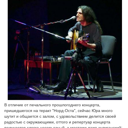
В отличие от печального прошлогоднего концерта,
пришедшегося на теракт "Норд-Оста", сейчас Юра много
шутит и общается с залом, с удовольствием делится своей
радостью с окружающими, оттого и репертуар концерта
получается слегка несерьезный, а местами даже хулиганский: