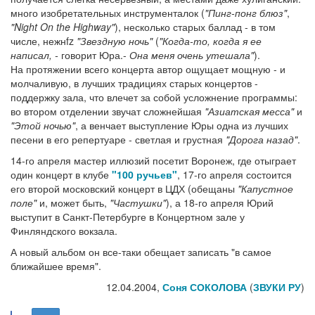
много изобретательных инструменталок (
"Пинг-понг блюз"
,
"Night On the Highway"
), несколько старых баллад - в том
числе, нежнfz
"Звездную ночь"
(
"Когда-то, когда я ее
написал, -
говорит Юра.-
Она меня очень утешала"
).
На протяжении всего концерта автор ощущает мощную - и
молчаливую, в лучших традициях старых концертов -
поддержку зала, что влечет за собой усложнение программы:
во втором отделении звучат сложнейшая
"Азиатская месса"
и
"Этой ночью"
, а венчает выступление Юры одна из лучших
песени в его репертуаре - светлая и грустная
"Дорога назад"
.
14-го апреля мастер иллюзий посетит Воронеж, где отыграет
один концерт в клубе
"100 ручьев"
, 17-го апреля состоится
его второй московский концерт в ЦДХ (обещаны
"Капустное
поле"
и, может быть,
"Частушки"
), а 18-го апреля Юрий
выступит в Санкт-Петербурге в Концертном зале у
Финляндского вокзала.
А новый альбом он все-таки обещает записать "в самое
ближайшее время".
12.04.2004,
Соня СОКОЛОВА
(
ЗВУКИ РУ
)