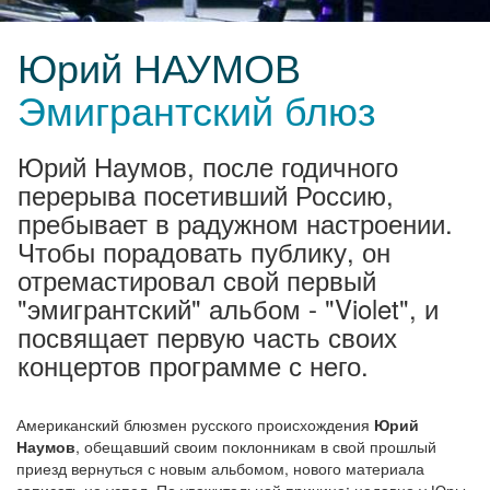
Юрий НАУМОВ
Эмигрантский блюз
Юрий Наумов, после годичного
перерыва посетивший Россию,
пребывает в радужном настроении.
Чтобы порадовать публику, он
отремастировал cвой первый
"эмигрантский" альбом - "Violet", и
посвящает первую часть своих
концертов программе с него.
Американский блюзмен русского происхождения
Юрий
Наумов
, обещавший своим поклонникам в свой прошлый
приезд вернуться с новым альбомом, нового материала
записать не успел. По уважительной причине: недавно у Юры