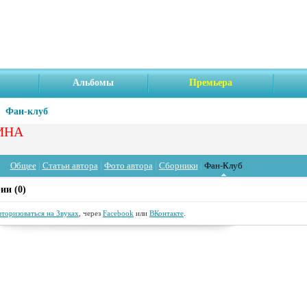
Альбомы
Премьера
Фан-клуб
ИНА
Общее
|
Статьи автора
|
Фото автора
|
Сборники
|
Фан-Клуб
ии (0)
вторизоваться на Звуках
, через
Facebook
или
ВКонтакте
.