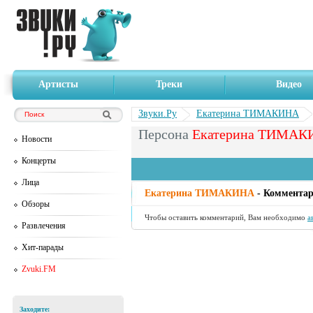
Артисты
Треки
Видео
Звуки.Ру
Екатерина ТИМАКИНА
Персона
Екатерина ТИМАК
Новости
Концерты
Лица
Екатерина ТИМАКИНА
- Комментар
Обзоры
Чтобы оставить комментарий, Вам необходимо
а
Развлечения
Хит-парады
Zvuki.FM
Заходите: