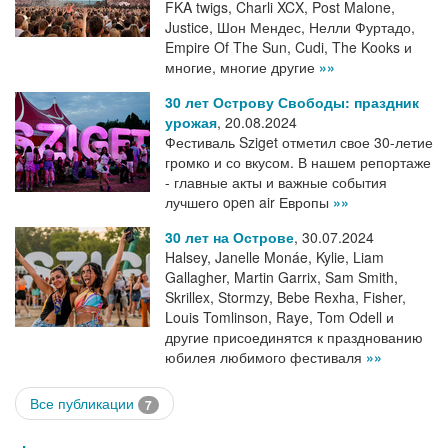
FKA twigs, Charli XCX, Post Malone,
Justice, Шон Мендес, Нелли Фуртадо,
Empire Of The Sun, Cudi, The Kooks и
многие, многие другие
»»
30 лет Острову Свободы: праздник
урожая
,
20.08.2024
Фестиваль Sziget отметил свое 30-летие
громко и со вкусом. В нашем репортаже
- главные акты и важные события
лучшего open air Европы
»»
30 лет на Острове
,
30.07.2024
Halsey, Janelle Monáe, Kylie, Liam
Gallagher, Martin Garrix, Sam Smith,
Skrillex, Stormzy, Bebe Rexha, Fisher,
Louis Tomlinson, Raye, Tom Odell и
другие присоединятся к празднованию
юбилея любимого фестиваля
»»
Все публикации
7