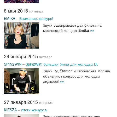
8 мая 2015
пятница
EMIKA
–
Внимание, конкурс!
Звуки разыгрывают два билета на
московский концерт
Emika
»»
29 января 2015
четверг
SPIN2WIN
–
Spin2Win: большая битва для молодых DJ
Звуки.Ру, Stanton и Творческая Москва
объявляют конкурс для молодых
диджеев!
»»
27 января 2015
вторник
KIESZA
–
Итоги конкурса
Звуки подводят итоги розыгрыша