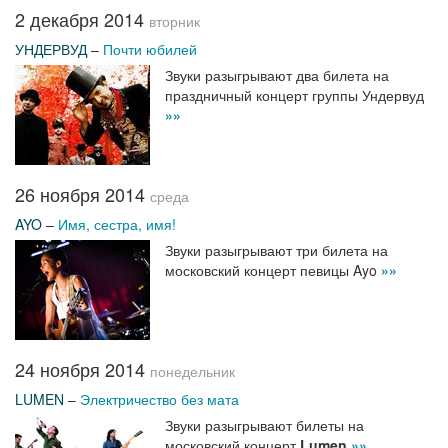
2 декабря 2014
вторник
УНДЕРВУД
–
Почти юбилей
Звуки разыгрывают два билета на
праздничный концерт группы Ундервуд
»»
26 ноября 2014
среда
AYO
–
Имя, сестра, имя!
Звуки разыгрывают три билета на
московский концерт певицы Ayo
»»
24 ноября 2014
понедельник
LUMEN
–
Электричество без мата
Звуки разыгрывают билеты на
московский концерт
Lumen
»»