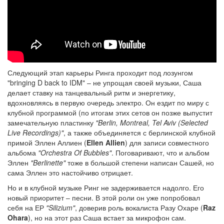
Следующий этап карьеры Ринга проходит под лозунгом
"bringing D back to IDM" – не упрощая своей музыки, Саша
делает ставку на танцевальный ритм и энергетику,
вдохновляясь в первую очередь электро. Он ездит по миру с
клубной программой (по итогам этих сетов он позже выпустит
замечательную пластинку
"Berlin, Montreal, Tel Aviv (Selected
Live Recordings)"
, а также объединяется с берлинской клубной
примой Эллен Аллиен (
Ellen Allien
) для записи совместного
альбома
"Orchestra Of Bubbles"
. Поговаривают, что и альбом
Эллен
"Berlinette"
тоже в большой степени написан Сашей, но
сама Эллен это настойчиво отрицает.
Но и в клубной музыке Ринг не задерживается надолго. Его
новый приоритет – песни. В этой роли он уже попробовал
себя на ЕР
"Silizium"
, доверив роль вокалиста Разу Охаре (
Raz
Ohara
), но на этот раз Саша встает за микрофон сам.