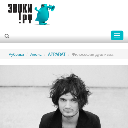
Toggl
naviga
Рубрики
Анонс
APPARAT
Философия дуализма