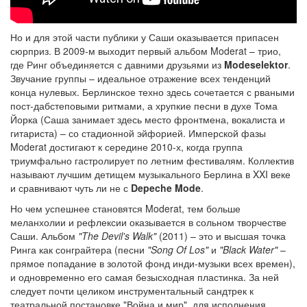
Но и для этой части публики у Саши оказывается припасен
сюрприз. В 2009-м выходит первый альбом Moderat – трио,
где Ринг объединяется с давними друзьями из
Modeselektor
.
Звучание группы – идеальное отражение всех тенденций
конца нулевых. Берлинское техно здесь сочетается с рваными
пост-дабстеповыми ритмами, а хрупкие песни в духе Тома
Йорка (Саша занимает здесь место фронтмена, вокалиста и
гитариста) – со стадионной эйфорией. Имперской фазы
Moderat достигают к середине 2010-х, когда группа
триумфально гастролирует по летним фестивалям. Коллектив
называют лучшим детищем музыкального Берлина в XXI веке
и сравнивают чуть ли не с
Depeche Mode
.
Но чем успешнее становятся Moderat, тем больше
меланхолии и рефлексии оказывается в сольном творчестве
Саши. Альбом
"The Devil's Walk"
(2011) – это и высшая точка
Ринга как сонграйтера (песни
"Song Of Los"
и
"Black Water"
–
прямое попадание в золотой фонд инди-музыки всех времен),
и одновременно его самая безысходная пластинка. За ней
следует почти целиком инструментальный сандтрек к
театральной постановке "Война и мир", для исполнения