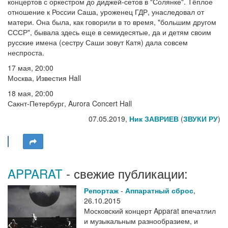
концертов с оркестром до диджей-сетов в "Солянке". Тёплое
отношение к России Саша, уроженец ГДР, унаследовал от
матери. Она была, как говорили в то время, "большим другом
СССР", бывала здесь еще в семидесятые, да и детям своим
русские имена (сестру Саши зовут Катя) дала совсем
неспроста.
17 мая, 20:00
Москва, Известия Hall
18 мая, 20:00
Сакнт-Петербург, Aurora Concert Hall
07.05.2019,
Ник ЗАВРИЕВ
(
ЗВУКИ РУ
)
APPARAT
- свежие публикации:
Репортаж
-
Аппаратный сброс
,
26.10.2015
Московский концерт Apparat впечатлил
и музыкальным разнообразием, и