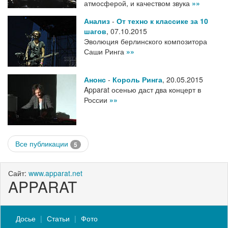
атмосферой, и качеством звука
»»
Анализ
-
От техно к классике за 10
шагов
,
07.10.2015
Эволюция берлинского композитора
Саши Ринга
»»
Анонс
-
Король Ринга
,
20.05.2015
Apparat осенью даст два концерт в
России
»»
Все публикации
5
Сайт:
www.apparat.net
APPARAT
Досье
Статьи
Фото