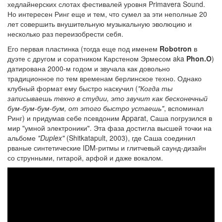
хедлайнерских слотах фестивалей уровня Primavera Sound.
Но интересен Ринг еще и тем, что сумел за эти неполные 20
лет совершить внушительную музыкальную эволюцию и
несколько раз переизобрести себя.
Его первая пластинка (тогда еще под именем
Robotron
в
дуэте с другом и соратником Карстеном Эрмесом aka
Phon.O
)
датирована 2000-м годом и звучала как довольно
традиционное по тем временам берлинское техно. Однако
клубный формат ему быстро наскучил (
"Когда ты
записываешь техно в студии, это звучит как бесконечный
бум-бум-бум-бум, от этого быстро устаешь"
, вспоминал
Ринг) и придумав себе псевдоним Apparat, Саша погрузился в
мир "умной электроники". Эта фаза достигла высшей точки на
альбоме
"Duplex"
(Shitkatapult, 2003), где Саша соединил
рваные синтетические IDM-ритмы и глитчевый саунд-дизайн
со струнными, гитарой, арфой и даже вокалом.