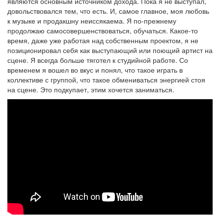
являются основным источником дохода. Пока я не выступал,
довольствовался тем, что есть. И, самое главное, моя любовь
к музыке и продакшну неиссякаема. Я по-прежнему
продолжаю самосовершенствоваться, обучаться. Какое-то
время, даже уже работая над собственным проектом, я не
позиционировал себя как выступающий или поющий артист на
сцене. Я всегда больше тяготел к студийной работе. Со
временем я вошел во вкус и понял, что такое играть в
коллективе с группой, что такое обмениваться энергией стоя
на сцене. Это подкупает, этим хочется заниматься.