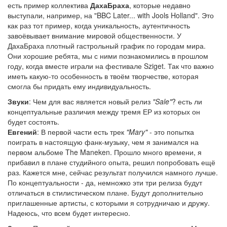
есть пример коллектива
ДахаБраха
, которые недавно
выступали, например, на "BBC Later... with Jools Holland". Это
как раз тот пример, когда уникальность, аутентичность
завоёвывает внимание мировой общественности. У
ДахаБраха плотный гастрольный график по городам мира.
Они хорошие ребята, мы с ними познакомились в прошлом
году, когда вместе играли на фестивале Sziget. Так что важно
иметь какую-то особенность в твоём творчестве, которая
смогла бы придать ему индивидуальность.
Звуки
: Чем для вас является новый релиз
"Sale"
? есть ли
концептуальные различия между тремя ЕР из которых он
будет состоять.
Евгений
: В первой части есть трек
"Mary"
- это попытка
поиграть в настоящую фанк-музыку, чем я занимался на
первом альбоме The Maneken. Прошло много времени, я
прибавил в плане студийного опыта, решил попробовать ещё
раз. Кажется мне, сейчас результат получился намного лучше.
По концептуальности - да, немножко эти три релиза будут
отличаться в стилистическом плане. Будут дополнительно
приглашенные артисты, с которыми я сотрудничаю и дружу.
Надеюсь, что всем будет интересно.