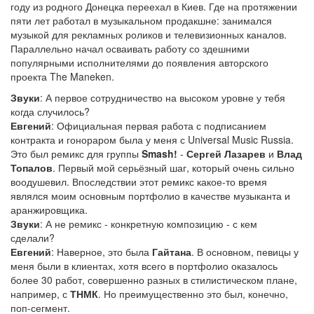
году из родного Донецка переехал в Киев. Где на протяжении
пяти лет работал в музыкальном продакшне: занимался
музыкой для рекламных роликов и телевизионных каналов.
Параллельно начал осваивать работу со здешними
популярными исполнителями до появления авторского
проекта The Maneken.
Звуки
: А первое сотрудничество на высоком уровне у тебя
когда случилось?
Евгений
: Официальная первая работа с подписанием
контракта и гонораром была у меня с Universal Music Russia.
Это был ремикс для группы
Smash!
-
Сергей Лазарев
и
Влад
Топалов
. Первый мой серьёзный шаг, который очень сильно
воодушевил. Впоследствии этот ремикс какое-то время
являлся моим основным портфолио в качестве музыканта и
аранжировщика.
Звуки
: А не ремикс - конкретную композицию - с кем
сделали?
Евгений
: Наверное, это была
Гайтана
. В основном, певицы у
меня были в клиентах, хотя всего в портфолио оказалось
более 30 работ, совершенно разных в стилистическом плане,
например, с
ТНМК
. Но преимущественно это был, конечно,
поп-сегмент.