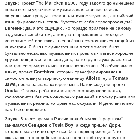
Звуки
: Проект The Maneken в 2007 году задолго до нынешней
новой волны украинской музыки задал ставшие сейчас
актуальными тренды - космополитичное звучание, английский
язык, фирмовость и стиль. Чувствуете себя первопроходцем?
Евгений
: Да, я это ощущаю, но гораздо приятнее не самому
задумываться об этом, а получать признания от молодых
исполнителей или каких-то серьёзных состоявшихся людей из
индустрии. Я был не единственным в тот момент, было
буквально несколько музыкальных проектов - мы все хорошие
друзья, общаемся и по сей день, но те группы уже распались
или трансформировались в иные коллективы. Я сейчас имею
в виду проект
Gorchitza
, который трансформировался в
самостоятельную творческую единицу
Alloise
, ну и
Tomato
Jaws
, после распада которого мы с Натой создали проект
Onuka
. С этими ребятами мы пропагандировали подход
космополитов без конъюнктурных решений в пользу рынка или
музыкальных реалий, которые нас окружали. И действительно
нам было непросто.
Звуки
: В то же время в России подобным же "прорывом"
занимался
Севидов
с
Tesla Boy
, а когда пришёл
Дорн
,
которого могло и не случиться без "первопроходцев", то
оказалось, что подобные стили вполне себе существуют в