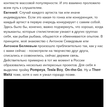
контексте массовой популярности. И это взаимно проложило
всем путь к слушателям.
Евгений
: Случай каждого артиста так или иначе
индивидуален. Если это какая-то гонка или конкуренция, то
каждый артист в первую очередь конкурирует с самим собой.
Здесь было бы, конечно, важно подчеркнуть, что хорошо, когда
музыканты, которые стилистически узнают в других группах
себя, как рыбак рыбака, общаются и обмениваются опытом. В
принципе, моё знакомство с Антоном Севидовым или
Антоном Беляевым
произошло приблизительно так, как у нас
с вами сейчас - посмотрели на творчество друг друга,
списались и созвонились, сейчас держим связь.
Действительно примерно в тот же момент в России
образовались несколько интересных проектов. Для себя я
выделяю тройку
Pompeya
,
Tesla Boy
,
On-the-Go
. Ну и
Therr
Maitz
тоже, хотя о них я узнал гораздо позже.