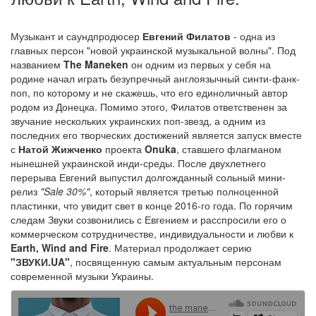
Музыкант и саундпродюсер
Евгений Филатов
- одна из
главных персон "новой украинской музыкальной волны". Под
названием
The Maneken
он одним из первых у себя на
родине начал играть безупречный англоязычный синти-фанк-
поп, по которому и не скажешь, что его единоличный автор
родом из Донецка. Помимо этого, Филатов ответственен за
звучание нескольких украинских поп-звезд, а одним из
последних его творческих достижений является запуск вместе
с
Натой Жижченко
проекта
Onuka
, ставшего флагманом
нынешней украинской инди-среды. После двухлетнего
перерыва Евгений выпустил долгожданный сольный мини-
релиз
"Sale 30%"
, который является третью полноценной
пластинки, что увидит свет в конце 2016-го года. По горячим
следам Звуки созвонились с Евгением и расспросили его о
коммерческом сотрудничестве, индивидуальности и любви к
Earth, Wind and Fire
. Материал продолжает серию
"ЗВУКИ.UA"
, посвященную самым актуальным персонам
современной музыки Украины.