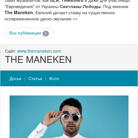
таких музыкантов, как
ULA
,
ТНМКонго
и даже для участницы
"Евровидения" от Украины
Светланы Лободы
. Под именем
The Maneken
, Евгений делает ставку на существенно
осовремененное диско-звучание
»»
Все публикации
1
Сайт:
www.themaneken.com
THE MANEKEN
Досье
Статьи
Фото