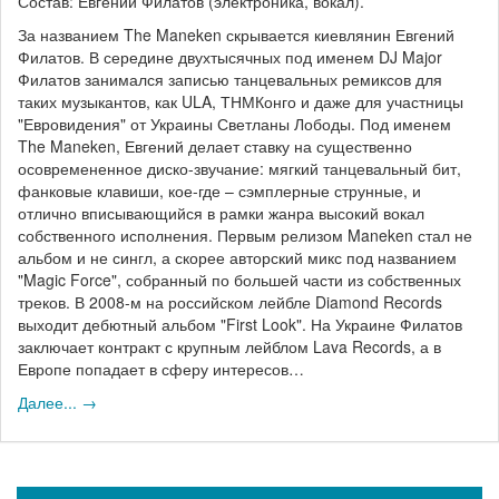
Состав: Евгений Филатов (электроника, вокал).
За названием The Maneken скрывается киевлянин Евгений
Филатов. В середине двухтысячных под именем DJ Major
Филатов занимался записью танцевальных ремиксов для
таких музыкантов, как ULA, ТНМКонго и даже для участницы
"Евровидения" от Украины Светланы Лободы. Под именем
The Maneken, Евгений делает ставку на существенно
осовремененное диско-звучание: мягкий танцевальный бит,
фанковые клавиши, кое-где – сэмплерные струнные, и
отлично вписывающийся в рамки жанра высокий вокал
собственного исполнения. Первым релизом Maneken стал не
альбом и не сингл, а скорее авторский микс под названием
"Magic Force", собранный по большей части из собственных
треков. В 2008-м на российском лейбле Diamond Records
выходит дебютный альбом "First Look". На Украине Филатов
заключает контракт с крупным лейблом Lava Records, а в
Европе попадает в сферу интересов…
Далее... →