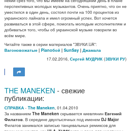
некий срез того, что мы имеем на сегодняшний день в плане
перспективных молодых музыкантов. Очень приятно, что он не
уместился в один день, состоял почти на 100 процентов из
украинского лайнапа и имел огромный успех. Вот хочется
развиваться в этой сфере, помогать молодым исполнителям и
добиваться того, чтобы об украинской музыке говорили во
всём мире.
Читайте также в серии материалов "ЗВУКИ.UA":
Вагоновожатые
|
Pianoбой
|
SunSay
|
Джамала
17.02.2016,
Сергей МУДРИК
(
ЗВУКИ РУ
)
THE MANEKEN
- свежие
публикации:
СПРАВКА
-
The Maneken
,
01.04.2010
За названием
The Maneken
скрывается киевлянин
Евгений
Филатов
. В середине двухтысячных под именем
DJ Major
Филатов занимался записью танцевальных ремиксов для