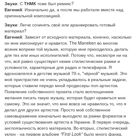
Звуки
: С
ТНМК
тоже был ремикс?
Евгений
: Изначально да, а после мы работали вместе над
оригинальной композицией.
Звуки
: Легче сочинять своё или аранжировать готовый
материал?
Евгений
: Зависит от исходного материала, конечно, насколько
он мне импонирует и нравится. The Maneken во многом
возник вопреки той музыке, которую мне приходилось делать
для тех или иных исполнителей. Потому что, несмотря ни на
что, всё равно существуют некие стилистические рамки и
условности, характерные для радио и телеэфиров. Я
вдохновлялся в детстве музыкой 70-х, "чёрной" музыкой. Это
моё пристрастие не очень укладывалось в реальные задачи,
которые ставили передо мной продюсеры поп-артистов.
Появление собственного проекта стало воплощением
желания писать такую музыку, которая будет нравиться мне
самому. Это не значит, что мне вовсе не нравилось то, что я
делал для других артистов. Просто моё собственное
самовыражение изначально выходило за рамки форматов и
условий существования артиста в Украине. В первую очередь,
англоязычность всего материала. Во-вторых, стилистический
уклон - на первом альбоме
"First Look"
было много фанка,