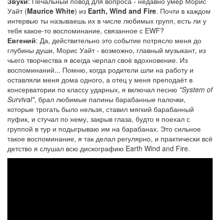
Звуки
: Печальный повод для вопроса - недавно умер Морис
Уайт (
Maurice White
) из
Earth, Wind and Fire
. Почти в каждом
интервью ты называешь их в числе любимых групп, есть ли у
тебя какое-то воспоминание, связанное с EWF?
Евгений
: Да, действительно это событие потрясло меня до
глубины души, Морис Уайт - возможно, главный музыкант, из
чьего творчества я всегда черпал своё вдохновение. Из
воспоминаний... Помню, когда родители шли на работу и
оставляли меня дома одного, а отец у меня преподаёт в
консерватории по классу ударных, я включал песню
"System of
Survival"
, брал любимые папины барабанные палочки,
которые трогать было нельзя, ставил мягкий барабанный
пуфик, и стучал по нему, закрыв глаза, будто я поехал с
группой в тур и подыгрываю им на барабанах. Это сильное
такое воспоминание, я так делал регулярно, и практически всё
детство я слушал всю дискографию Earth Wind and Fire.