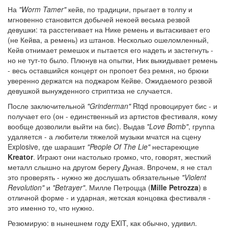
На
"Worm Tamer"
кейв, по традиции, прыгает в толпу и
мгновенно становится добычей некоей весьма резвой
девушки: та расстегивает на Нике ремень и вытаскивает его
(не Кейва, а ремень) из штанов. Несколько ошеломленный,
Кейв отнимает ремешок и пытается его надеть и застегнуть -
но не тут-то было. Плюнув на опытки, Ник выкидывает ремень
- весь оставшийся концерт он пропоет без ремня, но брюки
уверенно держатся на поджаром Кейве. Ожидаемого резвой
девушкой вынужденного стриптиза не случается.
После заключительной
"Grinderman"
Rtqd провоцирует бис - и
получает его (он - единственный из артистов фестиваля, кому
вообще дозволили выйти на бис). Выдав
"Love Bomb"
, группа
удаляется - а любители тяжелой музыки мчатся на сцену
Explosive, где шарашит
"People Of The Lie"
нестареющие
Kreator
. Играют они настолько громко, что, говорят, жесткий
металл слышно на другом берегу Дуная. Впрочем, я не стал
это проверять - нужно же дослушать обязательные
"Violent
Revolution"
и
"Betrayer"
. Милле Петроцца (
Mille Petrozza
) в
отличной форме - и ударная, жетская концовка фестиваля -
это именно то, что нужно.
Резюмирую: в нынешнем году EXIT, как обычно, удивил.