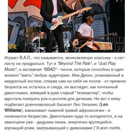
Играют B.A.D., что называется, вечнозеленую классику - к сет-
листу не придраться. Тут и
"Beyond The Pale"
, и
"Just Play
Music"
, и заглавная
"BBAD"
- песни, которые способны в один
момент "взять" любую аудиторию. Мик Джонс, упакованный в
аккуратный костюм, сперва сам на себя не похож - от прежних
безумтсв не осталось и следа, он выглядит, как почтенный
джентльмен, взявший в руки старый "телекастер", чтобы
вдосталь поиграть рок-н-роллов для детишек. Но вот к нему
подбегает длинноволосый басисит Лео Уильямс (
Leo
Williams
), взмахивает львиной гривой афрокосичек - и
начинается безумство. Джентльмен куда-то испаряется, и на
авансцене уже - дедушка панка, энергично крутящийся,
корчащий рожи, заигрывающий с девчонками (
"А вот тебя,