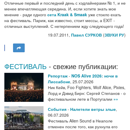
Отличные первый и последний день с хэдлайнерами № 1, и не
менее впечатляющая середина. И, если хотите знать мое
мнение - ради одного
сета Kraak & Smaak
уже стоило ехать
на фестиваль. Париж, как известно, стоит мессы, а EXIT -
отличных выступлений. С нетерпением жду следующего года!
19.07.2011,
Павел СУРКОВ
(
ЗВУКИ РУ
)
ФЕСТИВАЛЬ
- свежие публикации:
Репортаж
-
NOS Alive 2026: ночи в
Лиссабоне
,
25.07.2026
Ник Кейв, Foo Fighters, Wolf Alice, Pixies,
Лорд и Дэвид Бирн: Сергей Степанов - о
фестивальном лете в Португалии
»»
События
-
Налетели ветры злые
,
06.07.2026
Фестиваль Alien Sound в Неаполе
отменен после того, как рухнула его