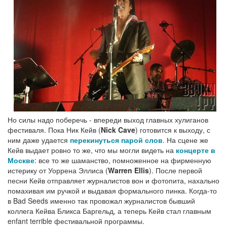
Но силы надо поберечь - впереди выход главных хулиганов
фестиваля. Пока Ник Кейв (
Nick Cave
) готовится к выходу, с
ним даже удается
перекинуться парой слов
. На сцене же
Кейв выдает ровно то же, что мы могли видеть на
концерте в
Москве
: все то же шаманство, помноженное на фирменную
истерику от Уоррена Эллиса (
Warren Ellis
). После первой
песни Кейв отправляет журналистов вон и фотопита, нахально
помахивая им ручкой и выдавая формального пинка. Когда-то
в Bad Seeds именно так провожал журналистов бывший
коллега Кейва Бликса Баргельд, а теперь Кейв стал главным
enfant terrible фестивальной программы.