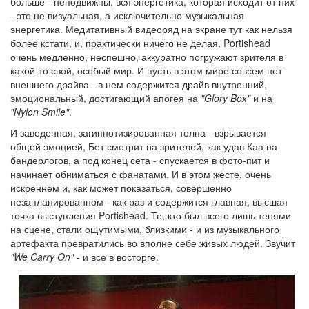
больше - неподвижны, вся энергетика, которая исходит от них
- это не визуальная, а исключительно музыкальная
энергетика. Медитативный видеоряд на экране тут как нельзя
более кстати, и, практически ничего не делая, Portishead
очень медленно, неспешно, аккуратно погружают зрителя в
какой-то свой, особый мир. И пусть в этом мире совсем нет
внешнего драйва - в нем содержится драйв внутренний,
эмоциональный, достигающий апогея на
"Glory Box"
и на
"Nylon Smile"
.
И заведенная, загипнотизированная толпа - взрывается
общей эмоцией, Бет смотрит на зрителей, как удав Каа на
бандерлогов, а под конец сета - спускается в фото-пит и
начинает обниматься с фанатами. И в этом жесте, очень
искреннем и, как может показаться, совершенно
незапланированном - как раз и содержится главная, высшая
точка выступления Portishead. Те, кто был всего лишь тенями
на сцене, стали ощутимыми, близкими - и из музыкального
артефакта превратились во вполне себе живых людей. Звучит
"We Carry On"
- и все в восторге.