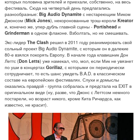
которых половина зрителей и приехали, собственно, на весь
фестиваль. Сюда на четвертый день предлагались
разнообразные:
Big Audio Dynamite
с нестареющим Миком
Джонсом (
Mick Jones
), некоронованные трэш-короли
Kreator
и, конечно же, упер-дубль главной сцены -
Portishead
и
Grinderman
в одном флаконе. Взболтать, но не смешивать.
Экс-лидер
The Clash
решил в 2011 году реанимировать свой
сольный проект Big Audio Dynamite, с которым он в далекие
80-е взялся покорять Европу. В начале года клавишник Дон
Леттс (
Don Letts
) уже намекал, что, мол, если Мик не увязнет
по уши в концертах
Gorillaz
, с которыми он периодически
сотрудничает, то есть шанс увидеть B.A.D. в классическом
составе на европейских фестивалях. Слухи и домыслы
оказались правдой - группа собралась и предстала на EXIT в
оригинальном виде (ну, разве, что Джонс с Леттсом немного
постарели, но возраст никого, кроме Кита Ричардса, как
известно, не красит).