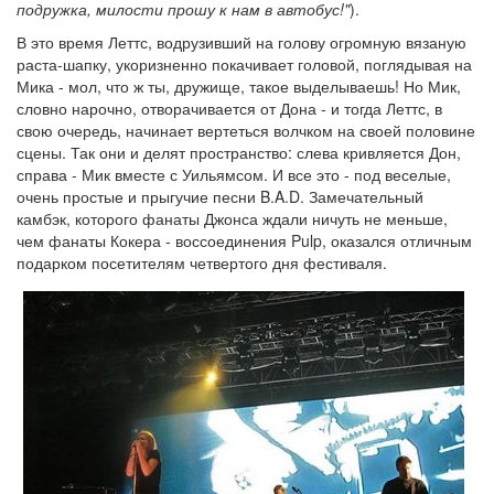
подружка, милости прошу к нам в автобус!"
).
В это время Леттс, водрузивший на голову огромную вязаную
раста-шапку, укоризненно покачивает головой, поглядывая на
Мика - мол, что ж ты, дружище, такое выделываешь! Но Мик,
словно нарочно, отворачивается от Дона - и тогда Леттс, в
свою очередь, начинает вертеться волчком на своей половине
сцены. Так они и делят пространство: слева кривляется Дон,
справа - Мик вместе с Уильямсом. И все это - под веселые,
очень простые и прыгучие песни B.A.D. Замечательный
камбэк, которого фанаты Джонса ждали ничуть не меньше,
чем фанаты Кокера - воссоединения Pulp, оказался отличным
подарком посетителям четвертого дня фестиваля.