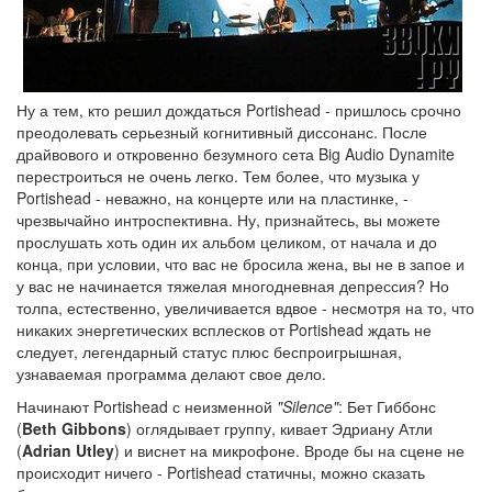
Ну а тем, кто решил дождаться Portishead - пришлось срочно
преодолевать серьезный когнитивный диссонанс. После
драйвового и откровенно безумного сета Big Audio Dynamite
перестроиться не очень легко. Тем более, что музыка у
Portishead - неважно, на концерте или на пластинке, -
чрезвычайно интроспективна. Ну, признайтесь, вы можете
прослушать хоть один их альбом целиком, от начала и до
конца, при условии, что вас не бросила жена, вы не в запое и
у вас не начинается тяжелая многодневная депрессия? Но
толпа, естественно, увеличивается вдвое - несмотря на то, что
никаких энергетических всплесков от Portishead ждать не
следует, легендарный статус плюс беспроигрышная,
узнаваемая программа делают свое дело.
Начинают Portishead с неизменной
"Silence"
: Бет Гиббонс
(
Beth Gibbons
) оглядывает группу, кивает Эдриану Атли
(
Adrian Utley
) и виснет на микрофоне. Вроде бы на сцене не
происходит ничего - Portishead статичны, можно сказать