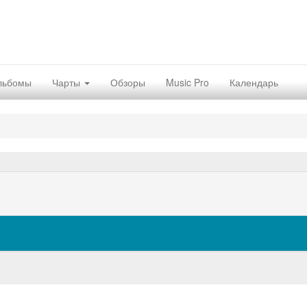
льбомы
Чарты
Обзоры
Music Pro
Календарь