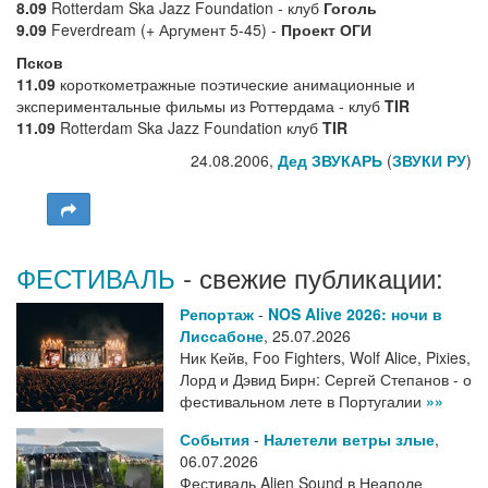
8.09
Rotterdam Ska Jazz Foundation - клуб
Гоголь
9.09
Feverdream (+ Аргумент 5-45) -
Проект ОГИ
Псков
11.09
короткометражные поэтические анимационные и
экспериментальные фильмы из Роттердама - клуб
TIR
11.09
Rotterdam Ska Jazz Foundation клуб
TIR
24.08.2006,
Дед ЗВУКАРЬ
(
ЗВУКИ РУ
)
ФЕСТИВАЛЬ
- свежие публикации:
Репортаж
-
NOS Alive 2026: ночи в
Лиссабоне
,
25.07.2026
Ник Кейв, Foo Fighters, Wolf Alice, Pixies,
Лорд и Дэвид Бирн: Сергей Степанов - о
фестивальном лете в Португалии
»»
События
-
Налетели ветры злые
,
06.07.2026
Фестиваль Alien Sound в Неаполе