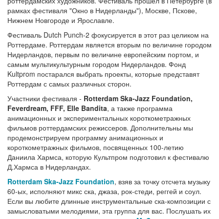
роттердамских художников. Фестиваль прошел в Петербурге (в
рамках фестиваля "Окно в Нидерланды"), Москве, Пскове,
Нижнем Новгороде и Ярославле.
Фестиваль Dutch Punch-2 фокусируется в этот раз целиком на
Роттердаме. Роттердам является вторым по величине городом
Нидерландов, первым по величине европейским портом, и
самым мультикультурным городом Нидерландов. Фонд
Kultprom постарался выбрать проекты, которые представят
Роттердам с самых различных сторон.
Участники фестиваля -
Rotterdam Ska-Jazz Foundation,
Feverdream, FFF, Elle Bandita
, а также программа
анимационных и экспериментальных короткометражных
фильмов роттердамских режиссеров. Дополнительны мы
продемонстрируем программу анимационных и
короткометражных фильмов, посвященных 100-летию
Даниила Хармса, которую Культпром подготовил к фестивалю
Д.Хармса в Нидерландах.
Rotterdam Ska-Jazz Foundation
, взяв за точку отсчета музыку
60-ых, исполняют микс ска, джаза, рок-стеди, реггей и соул.
Если вы любите длинные инструментальные ска-композиции с
замысловатыми мелодиями, эта группа для вас. Послушать их