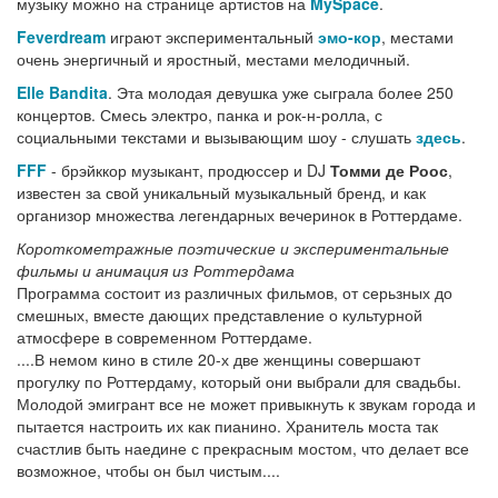
музыку можно на странице артистов на
MySpace
.
Feverdream
играют экспериментальный
эмо-кор
, местами
очень энергичный и яростный, местами мелодичный.
Elle Bandita
. Эта молодая девушка уже сыграла более 250
концертов. Смесь электро, панка и рок-н-ролла, с
социальными текстами и вызывающим шоу - слушать
здесь
.
FFF
- брэйккор музыкант, продюссер и DJ
Томми де Роос
,
известен за свой уникальный музыкальный бренд, и как
организор множества легендарных вечеринок в Роттердаме.
Короткометражные поэтические и экспериментальные
фильмы и анимация из Роттердама
Программа состоит из различных фильмов, от серьзных до
смешных, вместе дающих представление о культурной
атмосфере в современном Роттердаме.
....В немом кино в стиле 20-х две женщины совершают
прогулку по Роттердаму, который они выбрали для свадьбы.
Молодой эмигрант все не может привыкнуть к звукам города и
пытается настроить их как пианино. Хранитель моста так
счастлив быть наедине с прекрасным мостом, что делает все
возможное, чтобы он был чистым....