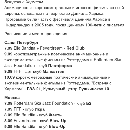
Встреча с Хармсом
Анимационные короткометражные и игровые фильмы со всей
Европы, основаные на творчестве Даниила Хармса.
Программа была частью фестиваля Даниила Хармса в
Нидерландах в 2005 году, посвященному 100-летию писателя.
Расписание и места проведения
Санкт Петербург
7.09
Elle Bandita + Feverdream -
Red Club
9.09
короткометражные поэтические анимационные и
экспериментальные фильмы из Роттердама и Rotterdam Ska
Jazz Foundation - клуб
Платформа
9.09
FFF - арт-клуб
Манхэттен
10.09
короткометражные поэтические анимационные и
экспериментальные фильмы из Роттердама, "Встреча с
Хармсом" -
ГЭЗ-21
, Культурный центр
Пушкинская 10
Москва
7.09
Rotterdam Ska Jazz Foundation - клуб
Б2
7.09
FFF - клуб
Икра
8.09
Elle Bandita - клуб
Жесть
8.09
Feverdream - клуб
Blow-Up
9.09
Elle Bandita - клуб
Blow-Up