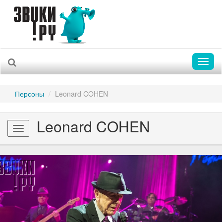
Toggl
naviga
Персоны
Leonard COHEN
Leonard COHEN
Toggle
navigation