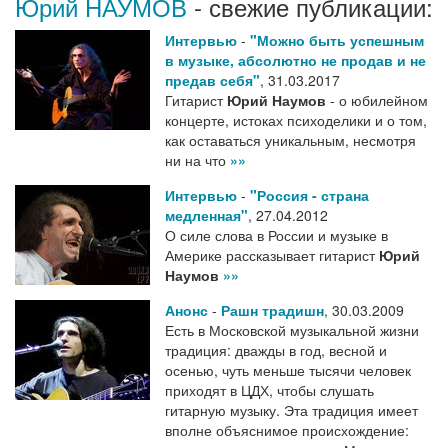
Юрий НАУМОВ
- свежие публикации:
Интервью
-
"Можно быть успешным
в музыке, абсолютно не продав и не
предав себя"
,
31.03.2017
Гитарист
Юрий Наумов
- о юбилейном
концерте, истоках психоделики и о том,
как оставаться уникальным, несмотря
ни на что
»»
Интервью
-
"Россия - страна
медленная"
,
27.04.2012
О силе слова в России и музыке в
Америке рассказывает гитарист
Юрий
Наумов
»»
Анонс
-
Рашн традишн
,
30.03.2009
Есть в Московской музыкальной жизни
традиция: дважды в год, весной и
осенью, чуть меньше тысячи человек
приходят в ЦДХ, чтобы слушать
гитарную музыку. Эта традиция имеет
вполне объяснимое происхождение: