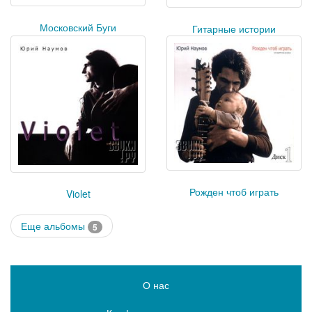
Московский Буги
Гитарные истории
Рожден чтоб играть
Violet
Еще альбомы
5
О нас