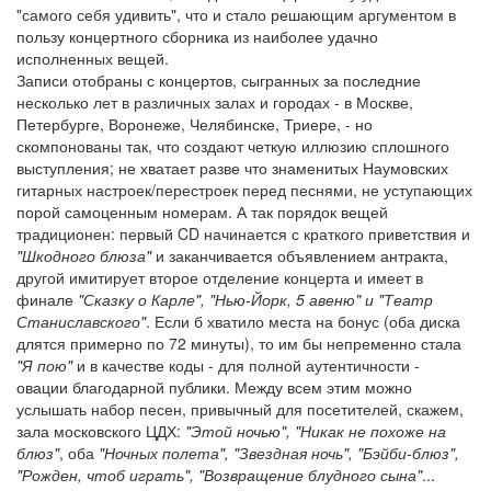
"самого себя удивить", что и стало решающим аргументом в
пользу концертного сборника из наиболее удачно
исполненных вещей.
Записи отобраны с концертов, сыгранных за последние
несколько лет в различных залах и городах - в Москве,
Петербурге, Воронеже, Челябинске, Триере, - но
скомпонованы так, что создают четкую иллюзию сплошного
выступления; не хватает разве что знаменитых Наумовских
гитарных настроек/перестроек перед песнями, не уступающих
порой самоценным номерам. А так порядок вещей
традиционен: первый CD начинается с краткого приветствия и
"Шкодного блюза"
и заканчивается объявлением антракта,
другой имитирует второе отделение концерта и имеет в
финале
"Сказку о Карле", "Нью-Йорк, 5 авеню" и "Театр
Станиславского"
. Если б хватило места на бонус (оба диска
длятся примерно по 72 минуты), то им бы непременно стала
"Я пою"
и в качестве коды - для полной аутентичности -
овации благодарной публики. Между всем этим можно
услышать набор песен, привычный для посетителей, скажем,
зала московского ЦДХ:
"Этой ночью", "Никак не похоже на
блюз"
, оба
"Ночных полета", "Звездная ночь", "Бэйби-блюз",
"Рожден, чтоб играть", "Возвращение блудного сына"
...