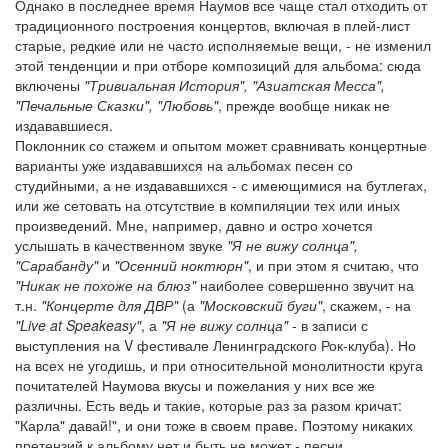
Однако в последнее время Наумов все чаще стал отходить от
традиционного построения концертов, включая в плей-лист
старые, редкие или не часто исполняемые вещи, - не изменил
этой тенденции и при отборе композиций для альбома: сюда
включены
"Тривиальная История", "Азиатская Месса",
"Печальные Сказки", "Любовь"
, прежде вообще никак не
издававшиеся.
Поклонник со стажем и опытом может сравнивать концертные
варианты уже издававшихся на альбомах песен со
студийными, а не издававшихся - с имеющимися на бутлегах,
или же сетовать на отсутствие в компиляции тех или иных
произведений. Мне, например, давно и остро хочется
услышать в качественном звуке
"Я не вижу солнца",
"Сарабанду"
и
"Осенний ноктюрн"
, и при этом я считаю, что
"Никак не похоже на блюз"
наиболее совершенно звучит на
т.н.
"Концерте для ДВР"
(а
"Московский буги"
, скажем, - на
"Live at Speakeasy"
, а
"Я не вижу солнца"
- в записи с
выступления на V фестивале Ленинградского Рок-клуба). Но
на всех не угодишь, и при относительной монолитности круга
почитателей Наумова вкусы и пожелания у них все же
различны. Есть ведь и такие, которые раз за разом кричат:
"Карла" давай!", и они тоже в своем праве. Поэтому никаких
претензий к альбому нет и быть не может - песни