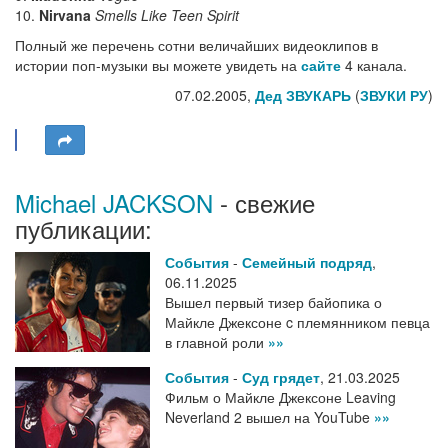
10.
Nirvana
Smells Like Teen Spirit
Полный же перечень сотни величайших видеоклипов в
истории поп-музыки вы можете увидеть на
сайте
4 канала.
07.02.2005,
Дед ЗВУКАРЬ
(
ЗВУКИ РУ
)
Michael JACKSON
- свежие
публикации:
События
-
Семейный подряд
,
06.11.2025
Вышел первый тизер байопика о
Майкле Джексоне c племянником певца
в главной роли
»»
События
-
Суд грядет
,
21.03.2025
Фильм о Майкле Джексоне Leaving
Neverland 2 вышел на YouTube
»»