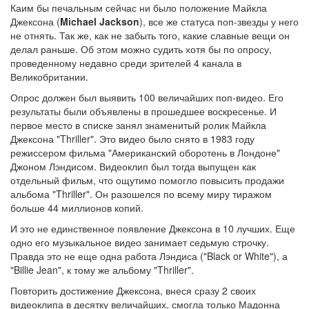
Каим бы печальным сейчас ни было положение Майкла
Джексона (
Michael Jackson
), все же статуса поп-звезды у него
не отнять. Так же, как не забыть того, какие славные вещи он
делал раньше. Об этом можно судить хотя бы по опросу,
проведенному недавно среди зрителей 4 канала в
Великобритании.
Опрос должен был выявить 100 величайших поп-видео. Его
результаты были объявлены в прошедшее воскресенье. И
первое место в списке занял знаменитый ролик Майкла
Джексона "Thriller". Это видео было снято в 1983 году
режиссером фильма "Американский оборотень в Лондоне"
Джоном Лэндисом. Видеоклип был тогда выпущен как
отдельный фильм, что ощутимо помогло повысить продажи
альбома "Thriller". Он разошелся по всему миру тиражом
больше 44 миллионов копий.
И это не единственное появление Джексона в 10 лучших. Еще
одно его музыкальное видео занимает седьмую строчку.
Правда это не еще одна работа Лэндиса ("Black or White"), а
"Billie Jean", к тому же альбому "Thriller".
Повторить достижение Джексона, внеся сразу 2 своих
видеоклипа в десятку величайших, смогла только Мадонна