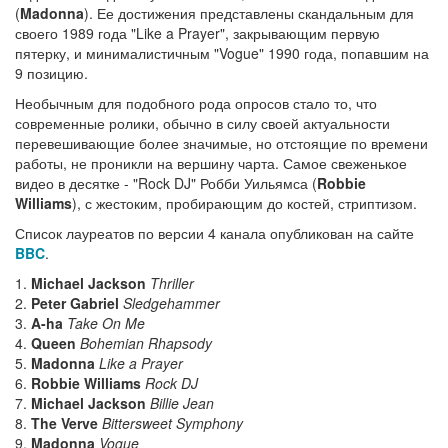
(
Madonna
). Ее достижения представлены скандальным для
своего 1989 года "Like a Prayer", закрывающим первую
пятерку, и минималистичным "Vogue" 1990 года, попавшим на
9 позицию.
Необычным для подобного рода опросов стало то, что
современные ролики, обычно в силу своей актуальности
перевешивающие более значимые, но отстоящие по времени
работы, не проникли на вершину чарта. Самое свеженькое
видео в десятке - "Rock DJ" Робби Уильямса (
Robbie
Williams
), с жестоким, пробирающим до костей, стриптизом.
Список лауреатов по версии 4 канала опубликован на сайте
BBC
.
1.
Michael Jackson
Thriller
2.
Peter Gabriel
Sledgehammer
3.
A-ha
Take On Me
4.
Queen
Bohemian Rhapsody
5.
Madonna
Like a Prayer
6.
Robbie Williams
Rock DJ
7.
Michael Jackson
Billie Jean
8.
The Verve
Bittersweet Symphony
9.
Madonna
Vogue