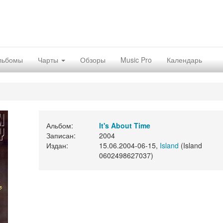
льбомы
Чарты
Обзоры
Music Pro
Календарь
Альбом:
It's About Time
Записан:
2004
Издан:
15.06.2004-06-15,
Island
(Island
0602498627037)