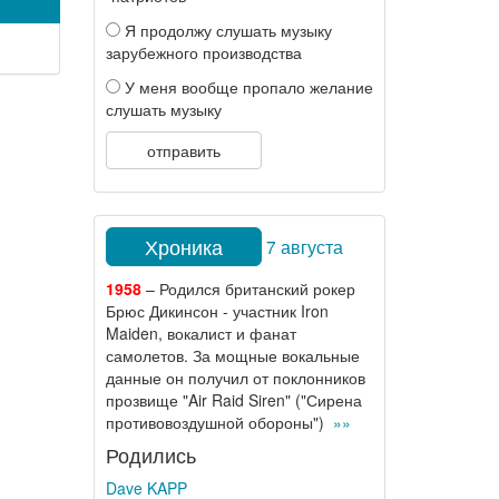
Я продолжу слушать музыку
зарубежного производства
У меня вообще пропало желание
слушать музыку
отправить
Хроника
7 августа
1958
– Родился британский рокер
Брюс Дикинсон - участник Iron
Maiden, вокалист и фанат
самолетов. За мощные вокальные
данные он получил от поклонников
прозвище "Air Raid Siren" ("Сирена
противовоздушной обороны")
»»
Родились
Dave KAPP