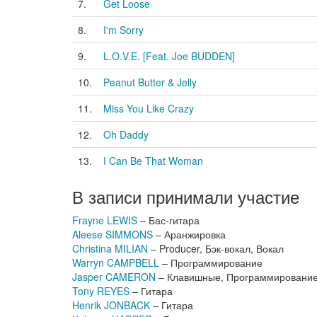
7.
Get Loose
8.
I'm Sorry
9.
L.O.V.E. [Feat. Joe BUDDEN]
10.
Peanut Butter & Jelly
11.
Miss You Like Crazy
12.
Oh Daddy
13.
I Can Be That Woman
В записи принимали участие
Frayne LEWIS
– Бас-гитара
Aleese SIMMONS
– Аранжировка
Christina MILIAN
– Producer, Бэк-вокал, Вокал
Warryn CAMPBELL
– Программирование
Jasper CAMERON
– Клавишные, Программировани
Tony REYES
– Гитара
Henrik JONBACK
– Гитара