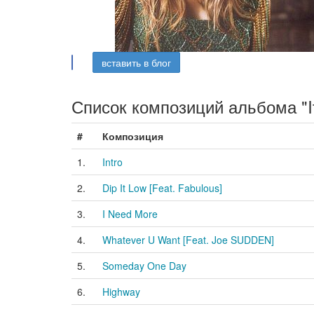
вставить в блог
Список композиций альбома "It
#
Композиция
1.
Intro
2.
Dip It Low [Feat. Fabulous]
3.
I Need More
4.
Whatever U Want [Feat. Joe SUDDEN]
5.
Someday One Day
6.
Highway