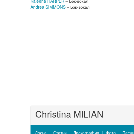
Kaleena HARPER
– Бэк-вокал
Andrea SIMMONS
– Бэк-вокал
Christina MILIAN
Досье
Статьи
Дискография
Фото
Песн