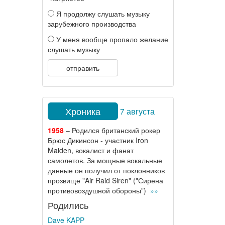
Я продолжу слушать музыку
зарубежного производства
У меня вообще пропало желание
слушать музыку
отправить
Хроника
7 августа
1958
– Родился британский рокер
Брюс Дикинсон - участник Iron
Maiden, вокалист и фанат
самолетов. За мощные вокальные
данные он получил от поклонников
прозвище "Air Raid Siren" ("Сирена
противовоздушной обороны")
»»
Родились
Dave KAPP