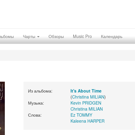
льбомы
Чарты
Обзоры
Music Pro
Календарь
Из альбома:
It's About Time
(
Christina MILIAN
)
Музыка:
Kevin PRIDGEN
Christina MILIAN
Слова:
Ez TOMMY
Kaleena HARPER