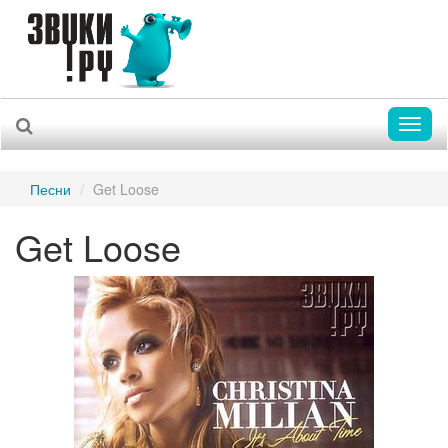
Toggl
naviga
Песни
Get Loose
Get Loose