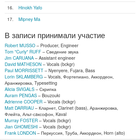
16.
Hinokh Yafo
17.
Mipney Ma
В записи принимали участие
Robert MUSSO
– Producer, Engineer
Tom "Curly" RUFF
– Сведение звука
Jim CARUANA
– Assistant engineer
David MATHESON
– Vocals (bckgr)
Paul MORRISSETT
– Nyenyere, Fujara, Bass
Lorin SKLAMBERG
– Vocals, Фортепиано, Аккордеон,
Аранжировка, Typesetting
Alicia SVIGALS
– Скрипка
Auram PENGAS
– Bouzouki
Adrienne COOPER
– Vocals (bckgr)
Matt DARRIAU
– Кларнет, Clarinet (bass), Аранжировка,
Флейта, Альт-сaксофон, Kaval
Murray FOSTER
– Vocals (bckgr)
Jian GHOMESHI
– Vocals (bckgr)
Frank LONDON
– Перкуссия, Труба, Аккордеон, Horn (alto)