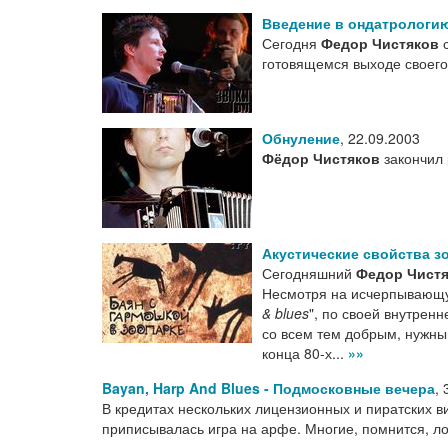
Введение в ондатрологи
Сегодня
Федор Чистяков
с
готовящемся выходе своего
Обнуление
,
22.09.2003
Фёдор Чистяков
закончил
Акустические свойства з
Сегодняшний
Федор Чист
Несмотря на исчерпывающу
& blues
", по своей внутренн
со всем тем добрым, нужны
конца 80-х...
»»
Bayan, Harp And Blues - Подмосковные вечера
,
В кредитах нескольких лицензионных и пиратских в
приписывалась игра на арфе. Многие, помнится, л