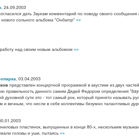
ю
,
24.09.2003
огласился дать
Звукам
комментарий по поводу своего сообщения 
 нового сольного альбома "
Ондатр
"
»»
 работу над своим новым альбомом
»»
оопарка
,
03.04.2003
яков
представлен концертной программой в акустике из двух частей
ю правильность данного самим Дядей Федором определения "
bay
ей духовной сути это - тот самый рок, который принято называть ру
м и вечным, что несли в себе коллективы безумно талантливых ду
30.01.2003
иниловых пластинок, выпущенных в конце 80-х, нескольким музыка
омали головы и уши, пытаясь
»»