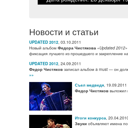
Новости и статьи
UPDATED 2012
,
03.10.2011
Новый альбом
Федора Чистякова
«Updated 2012»
фиксация лучшего из прошедшего и закрепление н
UPDATED 2012
,
24.09.2011
Федор Чистяков
записал альбом a must — он дол
»»
Съел медведя
,
19.09.2011
Федор Чистяков
выложил в
Итоги конкурса
,
20.04.201
Звуки
объявляют имена поб