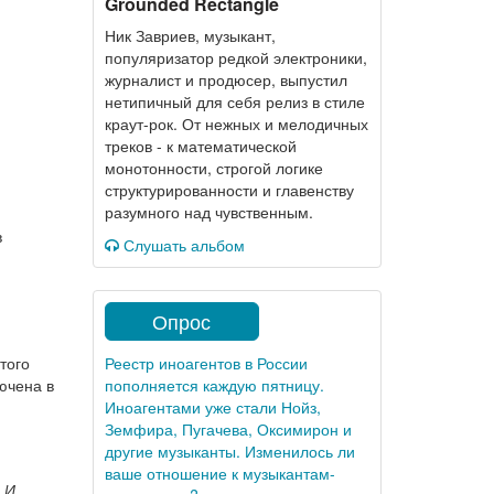
Grounded Rectangle
Ник Завриев, музыкант,
популяризатор редкой электроники,
журналист и продюсер, выпустил
нетипичный для себя релиз в стиле
краут-рок. От нежных и мелодичных
треков - к математической
монотонности, строгой логике
структурированности и главенству
разумного над чувственным.
в
Слушать альбом
Опрос
того
Реестр иноагентов в России
ючена в
пополняется каждую пятницу.
Иноагентами уже стали Нойз,
Земфира, Пугачева, Оксимирон и
другие музыканты. Изменилось ли
ваше отношение к музыкантам-
 И