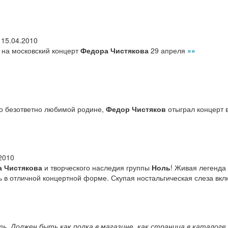
,
15.04.2010
на московский концерт
Федора Чистякова
29 апреля
»»
0
 по безответно любимой родине,
Федор Чистяков
отыграл концерт 
2010
 Чистякова
и творческого наследия группы
Ноль
! Живая легенда 
вь в отличной концертной форме. Скупая ностальгическая слеза вкл
ть. Должен быть как полка в магазине, как страница в каталоге.