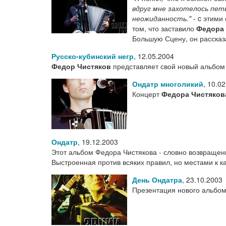
вдруг мне захотелось пет
неожиданность."
- c этими
том, что заставило
Федора 
Большую Сцену, он рассказ
Русско-кубинский негр
,
12.05.2004
Федор Чистяков
представляет свой новый альбом 
Ондатр многоликий
,
10.02
Концерт
Федора Чистяков
Ондатр
,
19.12.2003
Этот альбом Федора Чистякова - словно возвращени
Выстроенная против всяких правил, но местами к 
День Ондатра
,
23.10.2003
Презентация нового альбо