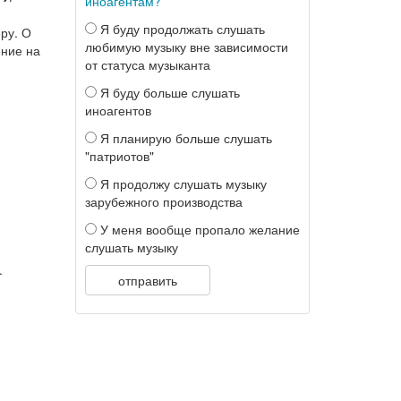
иноагентам?
Я буду продолжать слушать
ру. О
любимую музыку вне зависимости
ение на
от статуса музыканта
Я буду больше слушать
иноагентов
Я планирую больше слушать
"патриотов"
Я продолжу слушать музыку
зарубежного производства
У меня вообще пропало желание
слушать музыку
.
отправить