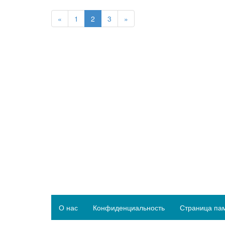
«
1
2
3
»
О нас
Конфиденциальность
Страница па