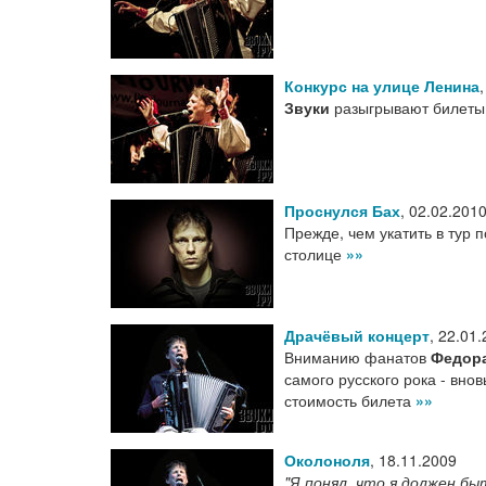
Конкурс на улице Ленина
Звуки
разыгрывают билеты 
Проснулся Бах
,
02.02.201
Прежде, чем укатить в тур
столице
»»
Драчёвый концерт
,
22.01.
Вниманию фанатов
Федора
самого русского рока - вно
стоимость билета
»»
Околоноля
,
18.11.2009
"Я понял, что я должен бы