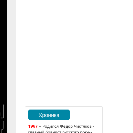
Хроника
1967
– Родился Федор Чистяков -
главный боянист русского рок-н-