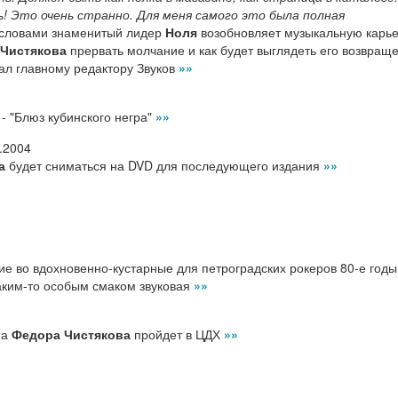
ь! Это очень странно. Для меня самого это была полная
 словами знаменитый лидер
Ноля
возобновляет музыкальную карье
Чистякова
прервать молчание и как будет выглядеть его возвращ
ал главному редактору Звуков
»»
- "Блюз кубинского негра"
»»
.2004
а
будет сниматься на DVD для последующего издания
»»
е во вдохновенно-кустарные для петроградских рокеров 80-е годы
каким-то особым смаком звуковая
»»
ма
Федора Чистякова
пройдет в ЦДХ
»»