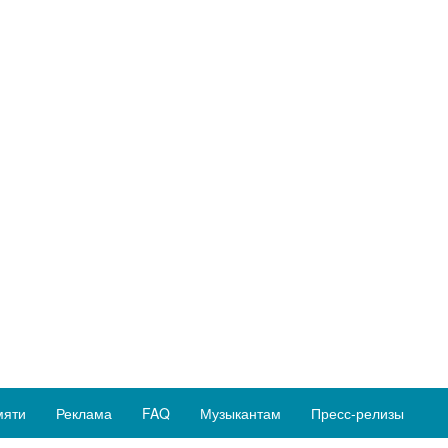
мяти
Реклама
FAQ
Музыкантам
Пресс-релизы