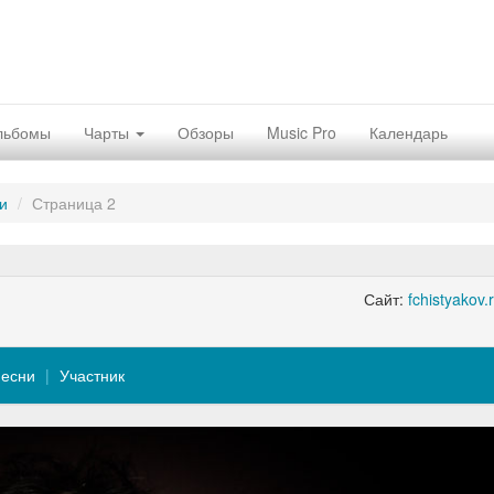
льбомы
Чарты
Обзоры
Music Pro
Календарь
и
Страница 2
Сайт:
fchistyakov.
есни
Участник