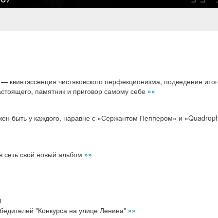
— квинтэссенция чистяковского перфекционизма, подведение итог
астоящего, памятник и приговор самому себе
»»
жен быть у каждого, наравне с «Сержантом Пеппером» и «Quadrop
 сеть свой новый альбом
»»
0
едителей "Конкурса на улице Ленина"
»»