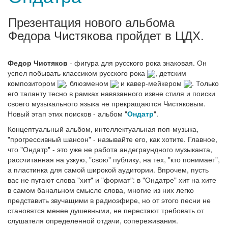
Презентация нового альбома
Федора Чистякова пройдет в ЦДХ.
Федор Чистяков
- фигура для русского рока знаковая. Он
успел побывать классиком русского рока
, детским
композитором
, блюзменом
и кавер-мейкером
. Только
егo таланту тесно в рамках навязанного извне стиля и поиски
своего музыкального языка не прекращаются Чистяковым.
Новый этап этих поисков - альбом "
Ондатр
".
Концептуальный альбом, интеллектуальная поп-музыка,
"прогрессивный шансон" - называйте его, как хотите. Главное,
что "Ондатр" - это уже не работа андеграундного музыканта,
рассчитанная на узкую, "свою" публику, на тех, "кто понимает",
а пластинка для самой широкой аудитории. Впрочем, пусть
вас не пугают слова "хит" и "формат": в "Ондатре" хит на хите
в самом банальном смысле слова, многие из них легко
представить звучащими в радиоэфире, но от этого песни не
становятся менее душевными, не перестают требовать от
слушателя определенной отдачи, сопереживания.