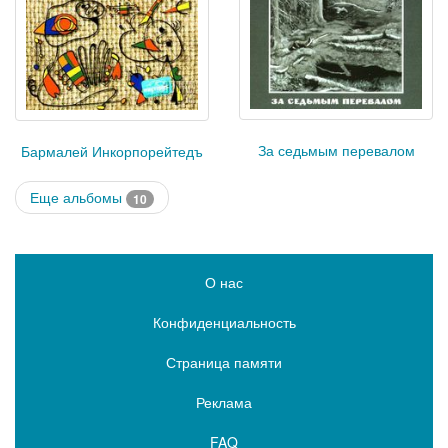
За седьмым перевалом
Бармалей Инкорпорейтедъ
Еще альбомы
10
О нас
Конфиденциальность
Страница памяти
Реклама
FAQ