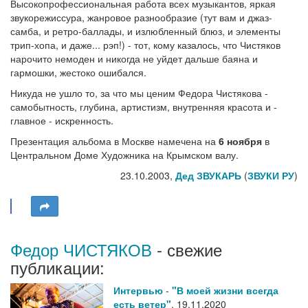
Высокопрофессиональная работа всех музыкантов, яркая
звукорежиссура, жанровое разнообразие (тут вам и джаз-
самба, и ретро-баллады, и излюбленный блюз, и элементы
трип-хопа, и даже... рэп!) - тот, кому казалось, что Чистяков
нарочито немоден и никогда не уйдет дальше баяна и
гармошки, жестоко ошибался.
Никуда не ушло то, за что мы ценим Федора Чистякова -
самобытность, глубина, артистизм, внутренняя красота и -
главное - искренность.
Презентация альбома в Москве намечена на
6 ноября
в
Центральном Доме Художника на Крымском валу.
23.10.2003,
Дед ЗВУКАРЬ
(
ЗВУКИ РУ
)
Федор ЧИСТЯКОВ
- свежие
публикации:
Интервью
-
"В моей жизни всегда
есть ветер"
,
19.11.2020