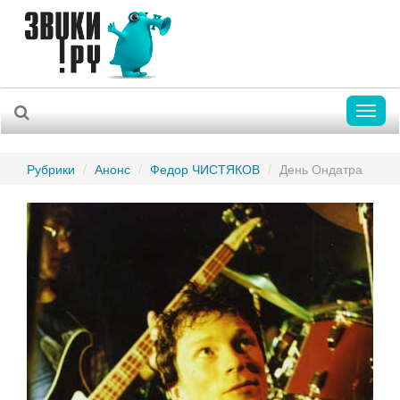
Toggl
naviga
Рубрики
Анонс
Федор ЧИСТЯКОВ
День Ондатра