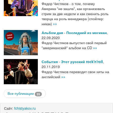
Федор Чистяков - о том, почему
Америка "не зашла", как организовать
стрим за две недели и как сменить роль
творца на роль менеджера (спойлер:
никак)
»»
Альбом дня
-
Последний из могикан
,
22.09.2020
Федор Чистяков выпустил свой первый
"американский" альбом на CD
»»
События
-
Этот русский rock'n'roll
,
20.11.2019
Федор Чистяков переводит свои хиты на
английский
»»
Все публикации
35
Сайт:
fchistyakov.ru