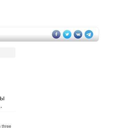
ты
.
n three