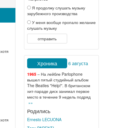
Я продолжу слушать музыку
зарубежного производства
У меня вообще пропало желание
слушать музыку
отправить
 хотя
Хроника
6 августа
1965
– На лейбле Parlophone
вышел пятый студийный альбом
The Beatles "Help!". В британском
хит-параде диск занимал первое
место в течение 9 недель подряд
»»
Родились
Ernesto LECUONA
 хотя