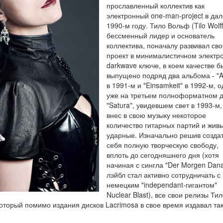
прославленный коллектив как
электронный one-man-project в да
1990-м году. Тило Вольф (Tilo Wolff
бессменный лидер и основатель
коллектива, поначалу развивал сво
проект в минималистичном электр
darkwave ключе, в коем качестве б
выпущено подряд два альбома - "A
в 1991-м и "Einsamkeit" в 1992-м, 
уже на третьем полноформатном д
"Satura", увидевшем свет в 1993-м,
внес в свою музыку некоторое
количество гитарных партий и жив
ударные. Изначально решив созда
себя полную творческую свободу,
вплоть до сегодняшнего дня (хотя
начиная с сингла "Der Morgen Dan
лэйбл стал активно сотрудничать с
немецким "independant-гигантом"
Nuclear Blast), все свои релизы Тил
 который помимо издания дисков Lacrimosa в свое время издавал та