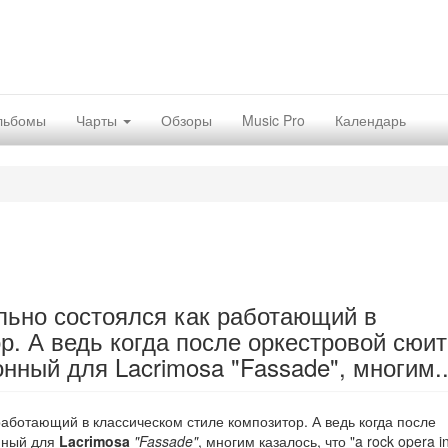
льбомы
Чарты
Обзоры
Music Pro
Календарь
льно состоялся как работающий в
р. А ведь когда после оркестровой сюи
нный для Lacrimosa "Fassade", многим..
работающий в классическом стиле композитор. А ведь когда после
нный для
Lacrimosa
"Fassade"
, многим казалось, что "a rock opera i