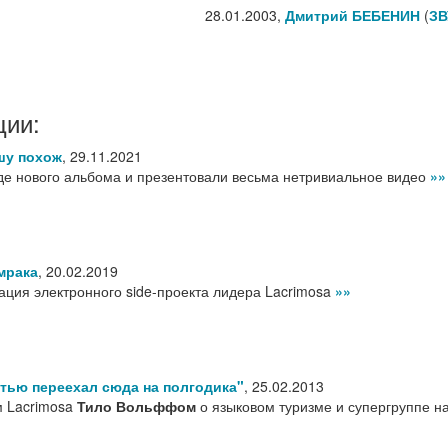
28.01.2003,
Дмитрий БЕБЕНИН
(
ЗВ
ции:
шу похож
,
29.11.2021
де нового альбома и презентовали весьма нетривиальное видео
»»
мрака
,
20.02.2019
ация электронного side-проекта лидера Lacrimosa
»»
стью переехал сюда на полгодика"
,
25.02.2013
м Lacrimosa
Тило Вольффом
о языковом туризме и супергруппе н