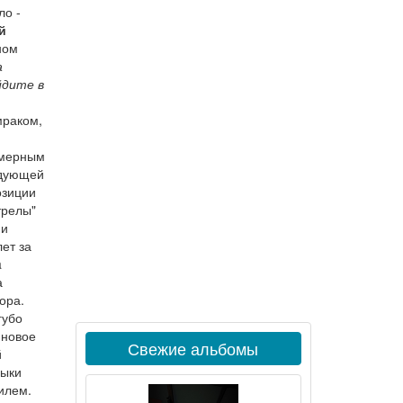
ло -
й
ном
а
йдите в
мраком,
амерным
едующей
озиции
трелы"
ми
ет за
a
а
ора.
губо
 новое
Свежие альбомы
й
зыки
илем.