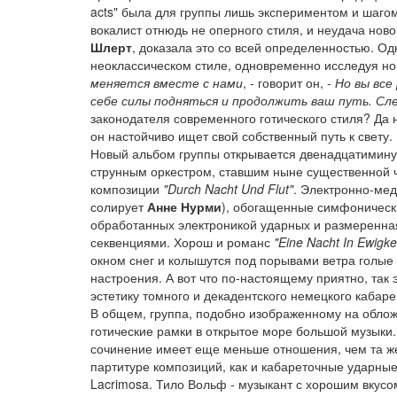
acts" была для группы лишь экспериментом и шагом 
вокалист отнюдь не оперного стиля, и неудача нов
Шлерт
, доказала это со всей определенностью. О
неоклассическом стиле, одновременно исследуя но
меняется вместе с нами
, - говорит он, -
Но вы все
себе силы подняться и продолжить ваш путь. Сл
законодателя современного готического стиля? Да 
он настойчиво ищет свой собственный путь к свету.
Новый альбом группы открывается двенадцатимин
струнным оркестром, ставшим ныне существенной 
композиции
"Durch Nacht Und Flut"
. Электронно-ме
солирует
Анне Нурми
), обогащенные симфонически
обработанных электроникой ударных и размеренна
секвенциями. Хорош и романс
"Eine Nacht In Ewigkei
окном снег и колышутся под порывами ветра голые 
настроения. А вот что по-настоящему приятно, так
эстетику томного и декадентского немецкого кабаре
В общем, группа, подобно изображенному на обложк
готические рамки в открытое море большой музыки.
сочинение имеет еще меньше отношения, чем та 
партитуре композиций, как и кабареточные ударны
Lacrimosa. Тило Вольф - музыкант с хорошим вкусо