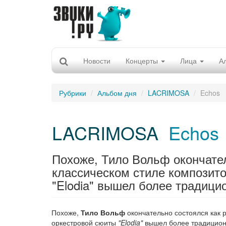
Новости
Концерты
Лица
А
Рубрики
Альбом дня
LACRIMOSA
Echos
LACRIMOSA
Echos
Похоже, Тило Вольф окончате
классическом стиле композито
"Elodia" вышел более традицио
Похоже,
Тило Вольф
окончательно состоялся как 
оркестровой сюиты
"Elodia"
вышел более традицио