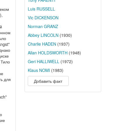
Tony PARENTI
Luis RUSSELL
леком
),
Vic DICKENSON
Norman GRANZ
й
онном
Abbey LINCOLN
(1930)
ыло
Charlie HADEN
(1937)
ngst"
однако
Allan HOLDSWORTH
(1948)
иске
Geri HALLIWELL
(1972)
 Тило
Klaus NOMI
(1983)
ые
ть для
Добавить факт
ach"
о
кие