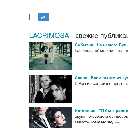
LACRIMOSA
- свежие публика
События
-
На нашего Бун
Lacrimosa объявили о выхо
Анонс
-
Всем выйти из су
В России состоится презент
Интервью
-
"Я бы с радо
Звуки поговорили с лидеро
зависть
Тому Йорку
»»