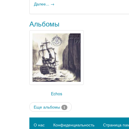
Далее... →
Альбомы
Echos
Еще альбомы
1
О нас
Конфиденциальность
Страница па