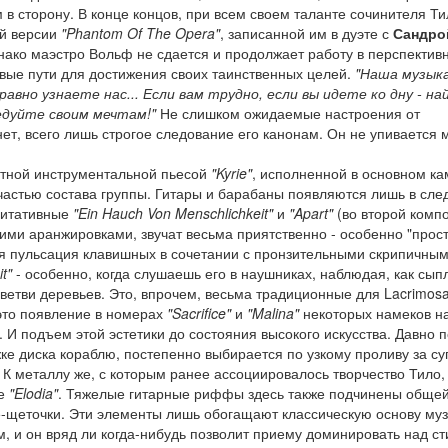
в сторону. В конце концов, при всем своем таланте сочинителя Ти
ой версии
"Phantom Of The Opera"
, записанной им в дуэте с
Сандро
днако маэстро Вольф не сдается и продолжает работу в перспектив
вые пути для достижения своих таинственных целей.
"Наша музык
 равно узнаете нас... Если вам трудно, если вы идете ко дну - на
едуйте своим мечтам!"
Не слишком ожидаемые настроения от
нет, всего лишь строгое следование его канонам. Он не упивается 
утной инструментальной пьесой
"Kyrie"
, исполненной в основном к
частью состава группы. Гитары и барабаны появляются лишь в сл
дитативные
"Ein Hauch Von Menschlichkeit"
и
"Apart"
(во второй комп
ми аранжировками, звучат весьма приятственно - особенно "прос
я пульсация клавишных в сочетании с пронзительными скрипичны
t"
- особенно, когда слушаешь его в наушниках, наблюдая, как сыпл
ветви деревьев. Это, впрочем, весьма традиционные для Lacrimos
 это появление в номерах
"Sacrifice"
и
"Malina"
некоторых намеков н
. И подъем этой эстетики до состояния высокого искусства. Давно п
е диска кораблю, постепенно выбирается по узкому проливу за су
 К металлу же, с которым ранее ассоциировалось творчество Тило,
же
"Elodia"
. Тяжелые гитарные риффы здесь также подчинены обще
е-щеточки. Эти элементы лишь обогащают классическую основу му
м, и он вряд ли когда-нибудь позволит приему доминировать над ст