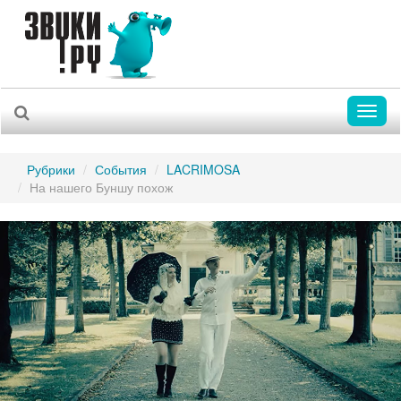
Toggl
naviga
Рубрики
События
LACRIMOSA
На нашего Буншу похож