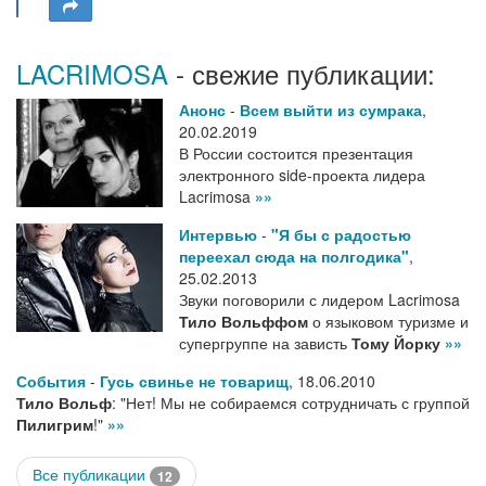
LACRIMOSA
- свежие публикации:
Анонс
-
Всем выйти из сумрака
,
20.02.2019
В России состоится презентация
электронного side-проекта лидера
Lacrimosa
»»
Интервью
-
"Я бы с радостью
переехал сюда на полгодика"
,
25.02.2013
Звуки поговорили с лидером Lacrimosa
Тило Вольффом
о языковом туризме и
супергруппе на зависть
Тому Йорку
»»
События
-
Гусь свинье не товарищ
,
18.06.2010
Тило Вольф
: "Нет! Мы не собираемся сотрудничать с группой
Пилигрим
!"
»»
Все публикации
12