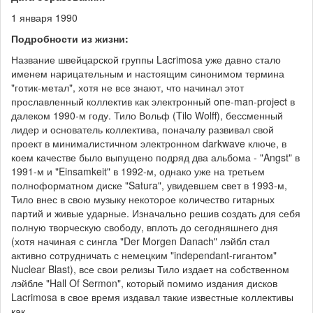
1 января 1990
Подробности из жизни:
Название швейцарской группы Lacrimosa уже давно стало
именем нарицательным и настоящим синонимом термина
"готик-метал", хотя не все знают, что начинал этот
прославленный коллектив как электронный one-man-project в
далеком 1990-м году. Тило Вольф (Tilo Wolff), бессменный
лидер и основатель коллектива, поначалу развивал свой
проект в минималистичном электронном darkwave ключе, в
коем качестве было выпущено подряд два альбома - "Angst" в
1991-м и "Einsamkeit" в 1992-м, однако уже на третьем
полноформатном диске "Satura", увидевшем свет в 1993-м,
Тило внес в свою музыку некоторое количество гитарных
партий и живые ударные. Изначально решив создать для себя
полную творческую свободу, вплоть до сегодняшнего дня
(хотя начиная с сингла "Der Morgen Danach" лэйбл стал
активно сотрудничать с немецким "independant-гигантом"
Nuclear Blast), все свои релизы Тило издает на собственном
лэйбле "Hall Of Sermon", который помимо издания дисков
Lacrimosa в свое время издавал такие известные коллективы
как…