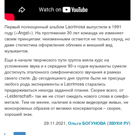
Первый полноценный альбом Lacrimosa выпустили в 1991
году («Angst»). На протяжении 30 лет команда не изменяет
своим принципам: неизменными остаются не только саунд, но
даже стилистика оформления обложек и внешний вид
музыкантов.
Еще в начале творческого пути группа взяла курс на
усложнение звука и к середине 90-х годов музыканты сумели
достигнуть эталонного симфонического звучания в рамках
своего стиля. До сегодняшнего дня группе были не присуще
любого рода эксперименты и Lacrimosa старались
придерживаться некогда заданной планки. Скорее всего, от
«Leidenschaft» так же не стоит ожидать нового слова в симфо-
метале. Тем не менее, наличие в новом видеоряде живых, не
монохромных образов от великих консерваторов – скорее,
хороший знак.
29.11.2021,
Ольга БОГУНОВА
(
ЗВУКИ РУ
)