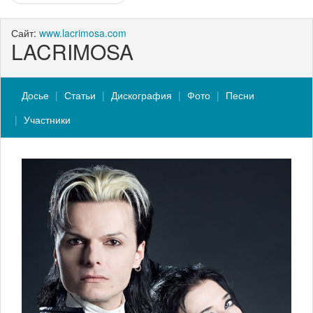
Сайт:
www.lacrimosa.com
LACRIMOSA
Досье
Статьи
Дискография
Фото
Песни
Участники