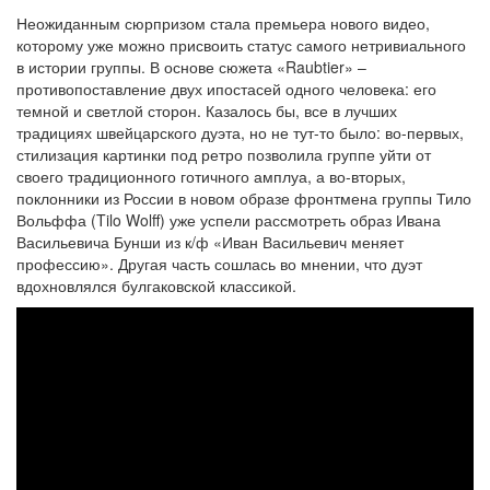
Неожиданным сюрпризом стала премьера нового видео,
которому уже можно присвоить статус самого нетривиального
в истории группы. В основе сюжета «Raubtier» –
противопоставление двух ипостасей одного человека: его
темной и светлой сторон. Казалось бы, все в лучших
традициях швейцарского дуэта, но не тут-то было: во-первых,
стилизация картинки под ретро позволила группе уйти от
своего традиционного готичного амплуа, а во-вторых,
поклонники из России в новом образе фронтмена группы Тило
Вольффа (Tilo Wolff) уже успели рассмотреть образ Ивана
Васильевича Бунши из к/ф «Иван Васильевич меняет
профессию». Другая часть сошлась во мнении, что дуэт
вдохновлялся булгаковской классикой.