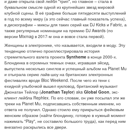
и даже открыла свой лейбл "трип", но главное – стала в
буквальном смысле одной из крупнейших звезд мировой
клубной сцены. В её графике больше пятидесяти выступлений
в год по всему миру (а это сейчас главный показатель успеха),
в дискографии – миксы для таких серий как DJ Kicks и Fabric, а
также регулярные номинации на премию DJ Awards (по
версии Mixmag в 2017-м она и вовсе стала первой).
Женщины в электронике, что называется, входили в моду. Эту
тенденцию отлично проиллюстрировала история
стремительного взлета проекта
Syntheme
в конце 2000-х.
Блондинка в огромных темных очках, игравшая эйсид,
выпустила несколько синглов и успешный альбом на Planet Mu
и отыграла серию лайв-шоу на британских электронных
фестивалях вроде Bloc Weekend. После чего из тени с
ехидной улыбочкой вышел кукловод, британский музыкант
Джонатан Тейлор (
Jonathan Taylor
) aka
Global Goon
, экс-
клиент лейбла Rephlex. По его словам, он уже посылал эти же
треки на Planet Mu, подписавшись собственным именем, но
ответа не получил. Однако стоило ему прикрыться фейковым
женским образом (найти блондинку, готовую в нужный момент
нажимать "Play", не составило большого труда), как перед ним
внезапно раскрылись все двери.