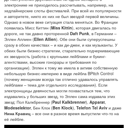
электронике не приходилось рассчитывать, например, на
хедлайнерские слоты фестивалей. При всей их популярности
и авторитете, никто их них не был звездой первой величины.
Однако в новом веке ситуация стала меняться. Во Франции
появилась Мисс Киттин (
Miss Kittin
), которая двигалась по
дороге, не так давно проторенной
Daft Punk
, в Германии –
Эллен Аллиен (
Ellen Allien
). Обе они были суперуспешны
сразу в обоих качествах – и как ди-джеи, и как музыканты. У
обеих были бизнес-стратегии, старательно подчеркивающие
их звездность (работа с крупными лейблами и букинг-
агентствами, высокие гонорары и требования по
организации). Эллен к тому же имела в активе собственную
небольшую бизнес-империю в виде лейбла BPitch Control
(почему женщинам всегда так отлично удавалось управлять
лейблами – тема для отдельного исследования). Если
электронщицы девяностых могли похвастаться тем, что
издавались у больших звезд, то Эллен сама издавала этих
звезд: Пол Калкбреннер (
Paul Kalkbrenner
),
Apparat
,
Modeselektor
, Бен Клок (
Ben Klock
),
Telefon Tel Aviv
и даже
Нина Кравиц
– все они в разное время выпустили что-то на
её лейбле.