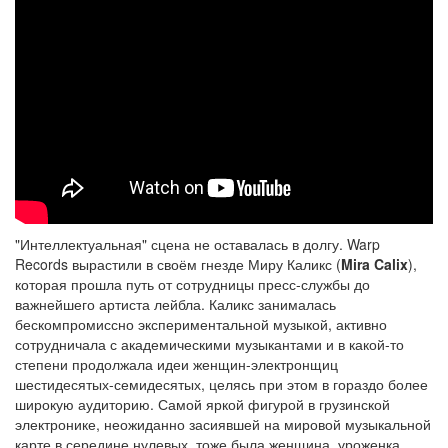
"Интеллектуальная" сцена не оставалась в долгу. Warp
Records вырастили в своём гнезде Миру Каликс (
Mira Calix
),
которая прошла путь от сотрудницы пресс-службы до
важнейшего артиста лейбла. Каликс занималась
бескомпромиссно экспериментальной музыкой, активно
сотрудничала с академическими музыкантами и в какой-то
степени продолжала идеи женщин-электронщиц
шестидесятых-семидесятых, целясь при этом в гораздо более
широкую аудиторию. Самой яркой фигурой в грузинской
электронике, неожиданно засиявшей на мировой музыкальной
карте в середине нулевых, тоже была женщина, уроженка