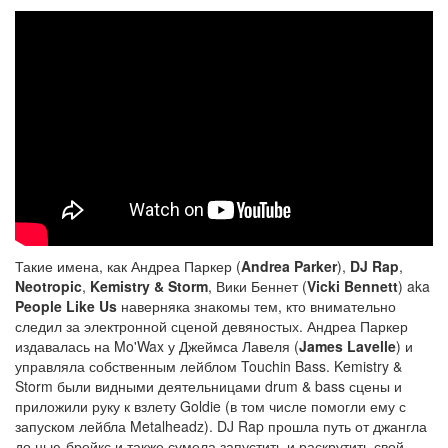
Такие имена, как Андреа Паркер (
Andrea Parker
),
DJ Rap
,
Neotropic
,
Kemistry & Storm
, Вики Беннет (
Vicki Bennett
) aka
People Like Us
наверняка знакомы тем, кто внимательно
следил за электронной сценой девяностых. Андреа Паркер
издавалась на Mo'Wax у Джеймса Лавеля (
James Lavelle
) и
управляла собственным лейблом Touchin Bass. Kemistry &
Storm были видными деятельницами drum & bass сцены и
приложили руку к взлету Goldie (в том числе помогли ему с
запуском лейбла Metalheadz). DJ Rap прошла путь от джангла
до нью-брейкс и также сумела запустить и раскрутить свой