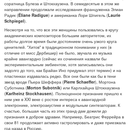
соратница Булеза и Штокхаузена. В семидесятые в этом же
направлении продолжали исследования француженка Элиан
Радик (
Éliane Radigue
) и американка Лори Шпигель (
Laurie
Schpiegel
).
Несмотря на то, что все эти женщины пользовались в кругу
академических композиторов большим авторитетом, их
работы долгое время были достоянием очень узкого круга
ценителей. "Хитов" в традиционном понимании у них (в
отличие от мисс Дербишир) не было, звучала их музыка
крайне авангардно (сейчас их сочинения назвали бы
экспериментальным эмбиентом, хотя записывались они
задолго до того, как Брайан Ино придумал этот термин) и на
пластинках издавалась редко. Все они были как бы в тени
звезд вроде Пьера Шеффера (
Pierre Schaeffer
), Мортона
Суботника (
Morton Subotnik
) или Карлхайцна Штокхаузена
(
Karlheinz Stockhausen
). Полноценное признание пришло к
ним уже в XXI веке с ростом интереса к авангардной
электронике, электроакустике и модульным синтезаторам. К
счастью, большая часть из этих гранд-дам дожили до
признания в добром здравии. Например, Беатрис Феррейра в
свои 81 продолжает активно гастролировать и даже приезжала
год назад в Россию.