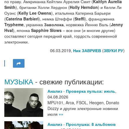
по праву. Амкриканка Кейтлин Аурелия Смит (
Kaitlyn Aurelia
Smith
), британки Холли Херднон (
Holly Herndon
) и Келли Ли
Оуэнс (
Kelly Lee Owens
), итальянка Катерина Барьери
(
Caterina Barbieri
), немка Штеффи (
Steffi
), француженка
Trypheme
, украинка
Заволока
, норвежка Йенню Валь (
Jenny
Hval
), японка
Sapphire Slows
– все они (и многие другие)
составляют сегодня передний край, гордость современной
электроники.
06.03.2019,
Ник ЗАВРИЕВ
(
ЗВУКИ РУ
)
МУЗЫКА
- свежие публикации:
Анализ
-
Проверка пульса: июль
,
04.08.2026
MPU101, Arca, FSOL, Heogen, Donato
Dozzy и другие электронные новинки
июля
»»
Анализ
-
Прослушка: 8 альбомов