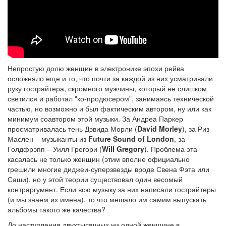
Непростую долю женщин в электронике эпохи рейва
осложняло еще и то, что почти за каждой из них усматривали
руку гострайтера, скромного мужчины, который не слишком
светился и работал "ко-продюсером", занимаясь технической
частью, но возможно и был фактическим автором, ну или как
минимум соавтором этой музыки. За Андреа Паркер
просматривалась тень Дэвида Морли (
David Morley
), за Риз
Маслен – музыканты из
Future Sound of London
, за
Голдфрэпп – Уилл Грегори (
Will Gregory
). Проблема эта
касалась не только женщин (этим вполне официально
грешили многие диджеи-суперзвезды вроде Свена Фэта или
Саши), но у этой теории существовал один весомый
контраргумент. Если всю музыку за них написали гострайтеры
(и мы знаем их имена), то что мешало им самим выпускать
альбомы такого же качества?
До наступления двухтысячных ни одной женщине в