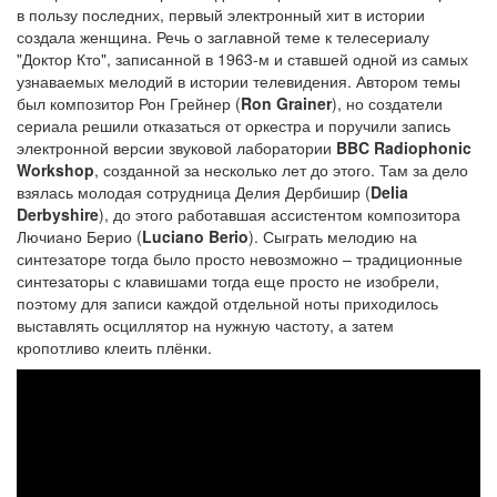
в пользу последних, первый электронный хит в истории
создала женщина. Речь о заглавной теме к телесериалу
"Доктор Кто", записанной в 1963-м и ставшей одной из самых
узнаваемых мелодий в истории телевидения. Автором темы
был композитор Рон Грейнер (
Ron Grainer
), но создатели
сериала решили отказаться от оркестра и поручили запись
электронной версии звуковой лаборатории
BBC Radiophonic
Workshop
, созданной за несколько лет до этого. Там за дело
взялась молодая сотрудница Делия Дербишир (
Delia
Derbyshire
), до этого работавшая ассистентом композитора
Лючиано Берио (
Luciano Berio
). Сыграть мелодию на
синтезаторе тогда было просто невозможно – традиционные
синтезаторы с клавишами тогда еще просто не изобрели,
поэтому для записи каждой отдельной ноты приходилось
выставлять осциллятор на нужную частоту, а затем
кропотливо клеить плёнки.