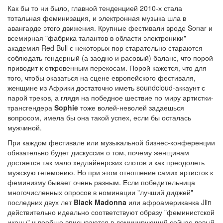
Как бы то ни было, главной тенденцией 2010-х стала
тотальная феминизация, и электронная музыка шла в
авангарде этого движения. Крупные фестивали вроде Sonar и
всемирная "фабрика талантов в области электроники"
академия Red Bull с некоторых пор старательно стараются
соблюдать гендерный (а заодно и расовый) баланс, что порой
приводит к откровенным перекосам. Порой кажется, что для
того, чтобы оказаться на сцене европейского фестиваля,
женщине из Африки достаточно иметь soundcloud-аккаунт с
парой треков, а глядя на победное шествие по миру артистки-
трансгендера
Sophie
тоже волей-неволей задаешься
вопросом, имела бы она такой успех, если бы осталась
мужчиной.
При каждом фестивале или музыкальной бизнес-конференции
обязательно будет дискуссия о том, почему женщинам
достается так мало хедлайнерских слотов и как преодолеть
мужскую гегемонию. Но при этом отношение самих артисток к
феминизму бывает очень разным. Если победительница
многочисленных опросов в номинации "лучший диджей"
последних двух лет
Black Madonna
или афроамериканка Jlin
действительно идеально соответствуют образу "феминистской
иконы" и вообще вписываются в доминирующий сейчас левый