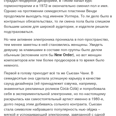
страдал гендерной дисфорией, в 1968м начал курс
гормонотерапии и в 1972-м окончательно сменил пол и имя.
Однако на протяжении семидесятых пластинки Венди
продолжали выходить под именем Уолтера. То ли дело было в
контрактных обязательствах, то ли смена пола была слишком
большим шоком для широкой аудитории, и издатели решили
подстраховаться.
Но чем активнее электроника проникала в поп-пространство,
тем менее заметны в ней становились женщины. Увидеть
девушку за клавишами в составе поп-группы было делом
обычным (вспомним хотя бы
New Order
), но вот женщин
композиторов или тем более продюсеров в то время было
немного.
Первой в голову приходит всё та же Сьюзан Чани. В
семидесятые она сделала успешную карьеру в качестве
саунд-дизайнера (ей принадлежит озвучка, например,
знаменитых рекламных роликов Coca-Cola) и попробовала
себя в экспериментальной электронике, но по-настоящему
раскрылась как самостоятельный артист именно в 1980-е,
долго перед этим добиваясь сольного контракта. Сьюзан
стала символом набравшего популярность нью-эйджа –
мягкой и успокаивающей электроники, завязанной с одной