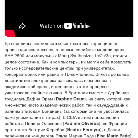
До середины шестидесятых синтезаторы в принципе не
производились массово, а первые серийные модели вроде
ARP 2500 или модульных Moog Synthesizer 1c/2c/3c, стоили
целое состояние. Как и компьютеры, их могли себе позволить
только исследовательские центры при университетах,
консерваториях или радио и ТВ-компаниях. Вплоть до конца
десятилетия электроника развивалась в основном в
академической среде, и женщины в этом процессе
участвовали крайне активно. В Британии вместе с Дербишир
трудилась Дафна Орам (
Daphne Oram
), на счету которой как
множество чисто академических работ, так и саунд-дизайн к
ранним эпизодам Бондианы (за который она не удостоилась
даже упоминания в титрах). В США в этом направлении
работала Полина Оливерос (
Pauline Oliveros
), во Франции –
аргентинка Беатрис Ферейра (
Beatriz Ferreyra
), в Дании –
пережившая концлагерь Эльза Мария Паде (
Else Marie Pade
),