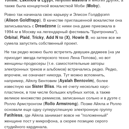
также была концертной вокалисткой Моби (
Moby
).
Ровно так начинала свою карьеру и Элисон Голдфрэпп
(
Alison Goldfrapp
). В качестве приглашенной вокалистки она
записывалась с
Dreadzone
(с ними она даже приезжала в
1994-м в Москву на легендарный фестиваль "Бритроника"),
Orbital
,
Plaid
,
Tricky
,
Add N to (X)
,
Howie B
, но затем все же
сумела запустить собственный проект.
Не так редко можно было встретить девушек-диджеев (на ум
приходит звезда питерского техно Лена Попова), но вот
женщины-продюсеры (т.е. самостоятельные авторы
электронных треков и альбомов) встречались редко. Редко,
впрочем, не означает никогда. Тут можно вспомнить,
например, Айялу Бентовим (
Ayalah Bentovim
), более
известную как
Sister Bliss
. На её счету несколько хаус-
пластинок, в том числе больших клубных хитов, а также
великое множество ремиксов, записанных сольно и в дуэте с
Ролло Армстронгом (
Rollo Armstrong
). Позже Айяла и Ролло
основали еще одну суперуспешную электронную группу
Fatihless
, где Айяла занимает вовсе не "положенный"
женщине пост у микрофона, а скорее позицию серого
студийного кардинала.