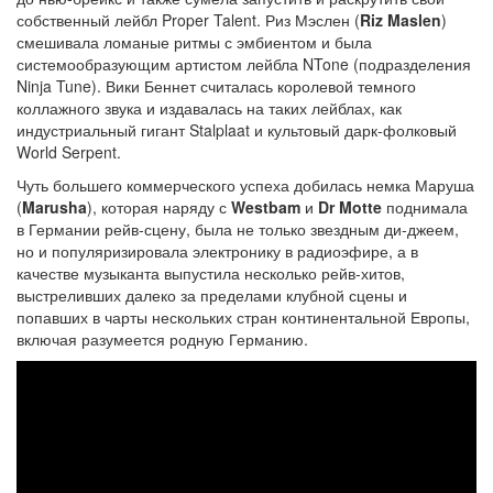
собственный лейбл Proper Talent. Риз Мэслен (
Riz Maslen
)
смешивала ломаные ритмы с эмбиентом и была
системообразующим артистом лейбла NTone (подразделения
Ninja Tune). Вики Беннет считалась королевой темного
коллажного звука и издавалась на таких лейблах, как
индустриальный гигант Stalplaat и культовый дарк-фолковый
World Serpent.
Чуть большего коммерческого успеха добилась немка Маруша
(
Marusha
), которая наряду с
Westbam
и
Dr Motte
поднимала
в Германии рейв-сцену, была не только звездным ди-джеем,
но и популяризировала электронику в радиоэфире, а в
качестве музыканта выпустила несколько рейв-хитов,
выстреливших далеко за пределами клубной сцены и
попавших в чарты нескольких стран континентальной Европы,
включая разумеется родную Германию.