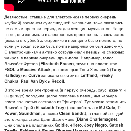
Девяностые, ставшие для электроники (в первую очередь
клубной) временем сумасшедшей экспансии, тоже оказались
не самым простым периодом для женщин-музыкантов. Чаще
всего, они занимали в электронных проектах роль вокалисток
(вокала в клубной электронике в принципе было немного, но
если уж вокал всё же был, почти наверняка он был женским).
С электронщиками активно сотрудничали певицы из смежных
жанров, в первую очередь, дрим-попа. Например, голос
Элизабет Фрэзер (
Elizabeth Fraser
), звучит на пластинках
FSOL
и
Massive Attack
, а с помощью Тони Хэллидей (
Tony
Halliday
) из
Curve
записали свои хиты
Leftfield
,
Freaky
Chakra
,
Paul Van Dyk
и
Recoil
.
В это же время электроника (в первую очередь, хаус, джангл и
uk garage) породила целое поколение певиц, чья карьера
почти полностью состояла из "фичеров". Тут можно вспомнить
Элизабет Трой (
Elisabeth Troy
) (она работала с
MJ Cole
,
T-
Power
,
Soundman
, а позже
Clean Bandit
), а главной звездой
этого жанра стала Даян Шарлемань (
Diane Charlemagne
).
Она спела на пластинках
Goldie
,
4Hero
,
Joey Negro
,
Satoshi
Tomiie
,
Eskimos & Egypt
,
Rhythm Masters
и многих других, а