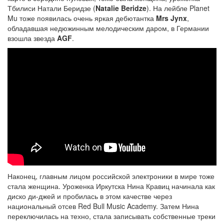
Тбилиси Натали Беридзе (
Natalie Beridze
). На лейбле Planet
Mu тоже появилась очень яркая дебютантка
Mrs Jynx
,
обладавшая недюжинным мелодическим даром, в Германии
взошла звезда
AGF
.
Наконец, главным лицом российской электроники в мире тоже
стала женщина. Уроженка Иркутска Нина Кравиц начинала как
диско ди-джей и пробилась в этом качестве через
национальный отсев Red Bull Music Academy. Затем Нина
переключилась на техно, стала записывать собственные треки