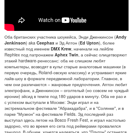
Оба британских участника шоукейса, Энди Дженкинсон (
Andy
Jenkinson
) aka
Ceephax
и Эд Аптон (
Ed Upton
), более
известный под именем
DMX Krew
, начинали на лейбле
Rephlex под патронажем
Aphex Twin
, а сейчас олицетворяют
этакий hardware-ренессанс: оба не слишком любят
компьютеры, возводят в культ старые аналоговые машинки (в
первую очередь, Roland-овскую классику) и устраивают яркие
лайв-шоу в формате передвижной лаборатории. Главное, в
чем они различаются – жанровые предпочтения. Аптон любит
электрофанк, а Дженкинсон – оголтелый (но совсем не чуждый
иронии) эйсид в темпе под 180 ударов в минуту. Оба не раз и
с успехом выступали в Москве: Энди играл и на
экстремальном фестивале "Абракадабра", и в "Солянке", и в
парке "Музеон" на фестивале Fields. Эд последний раз
выступал здесь летом на Bosco Fresh Fest, и играл настолько
задорно, что во время его сета под рейверами провалился
танцпол. В общем, хочется надеяться, что "Плутон" останется