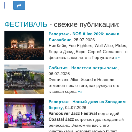
ФЕСТИВАЛЬ
- свежие публикации:
Репортаж
-
NOS Alive 2026: ночи в
Лиссабоне
,
25.07.2026
Ник Кейв, Foo Fighters, Wolf Alice, Pixies,
Лорд и Дэвид Бирн: Сергей Степанов - о
фестивальном лете в Португалии
»»
События
-
Налетели ветры злые
,
06.07.2026
Фестиваль Alien Sound в Неаполе
отменен после того, как рухнула его
главная сцена
»»
Репортаж
-
Новый джаз на Западном
берегу
,
04.07.2026
Vancouver Jazz Festival
под эгидой
Coastal Jazz
встречает долгожданный
ренессанс. Знакомим вас с его
участниками, которых можно будет