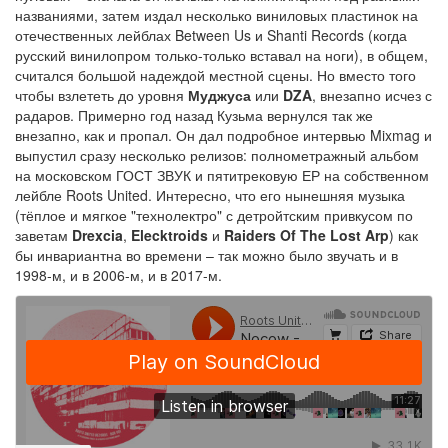
названиями, затем издал несколько виниловых пластинок на
отечественных лейблах Between Us и Shanti Records (когда
русский винилопром только-только вставал на ноги), в общем,
считался большой надеждой местной сцены. Но вместо того
чтобы взлететь до уровня
Муджуса
или
DZA
, внезапно исчез с
радаров. Примерно год назад Кузьма вернулся так же
внезапно, как и пропал. Он дал подробное интервью Mixmag и
выпустил сразу несколько релизов: полнометражный альбом
на московском ГОСТ ЗВУК и пятитрековую ЕР на собственном
лейбле Roots United. Интересно, что его нынешняя музыка
(тёплое и мягкое "технолектро" с детройтским привкусом по
заветам
Drexcia
,
Elecktroids
и
Raiders Of The Lost Arp
) как
бы инвариантна во времени – так можно было звучать и в
1998-м, и в 2006-м, и в 2017-м.