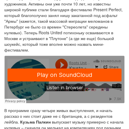
художников. Активны они уже почти 10 лет, но известны
широкой публике стали благодаря фестивалю Present Perfect,
который благополучно занял нишу закатанной под асфальт
"Армы" (кажется, такой массовой миграции меломанов в
Петербург не было со времен "Стереолета" середины
нулевых). Теперь Roots United потихоньку осваиваются в
Москве и устраивают в "Плутоне" (а где же еще) большой
шоукейс, который тоже вполне можно назвать мини-
фестивалем.
В программе сразу четыре живых выступления, и начать
рассказ о них стоит даже не с британцев, а с резидентов
лейбла.
Кузьма Палкин
выпускает музыку примерно с начала
нулевых – сначала он мелькал на компиляциях под разными