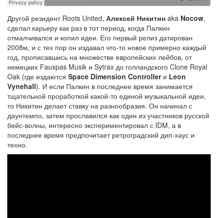
Другой резидент Roots United,
Алексей Никитин
aka
Nocow
,
сделал карьеру как раз в тот период, когда Палкин
отмалчивался и копил идеи. Его первый релиз датирован
2008м, и с тех пор он издавал что-то новое примерно каждый
год, прописавшись на множестве европейских лейбов, от
немецких Fauxpas Musik и Sytrax до голландского Clone Royal
Oak (где издаются
Space Dimension Controller
и
Leon
Vynehall
). И если Палкин в последнее время занимается
тщательной проработкой какой-то единой музыкальной идеи,
то Никитин делает ставку на разнообразия. Он начинал с
даунтемпо, затем прославился как один из участников русской
бейс-волны, интересно экспериментировал с IDM, а в
последнее время предпочитает ретроградский дип-хаус и
техно.