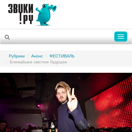
Toggl
naviga
Рубрики
Анонс
ФЕСТИВАЛЬ
Ближайшее светлое будущее