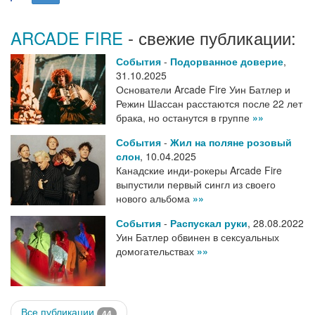
ARCADE FIRE
- свежие публикации:
События
-
Подорванное доверие
,
31.10.2025
Основатели Arcade Fire Уин Батлер и
Режин Шассан расстаются после 22 лет
брака, но останутся в группе
»»
События
-
Жил на поляне розовый
слон
,
10.04.2025
Канадские инди-рокеры Arcade Fire
выпустили первый сингл из своего
нового альбома
»»
События
-
Распускал руки
,
28.08.2022
Уин Батлер обвинен в сексуальных
домогательствах
»»
Все публикации
44