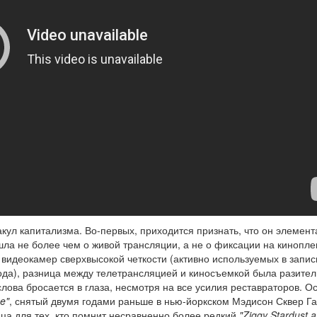
кул капитализма. Во-первых, приходится признать, что он элемен
шла не более чем о живой трансляции, а не о фиксации на киноплен
видеокамер сверхвысокой четкости (активно используемых в запис
года), разница между телетрансляцией и киносъемкой была разите
лова бросается в глаза, несмотря на все усилия реставраторов. О
e"
, снятый двумя годами раньше в нью-йоркском Мэдисон Сквер Га
ица для тех, кто помнит несравненно более редкий
"Ziggy Stardust 