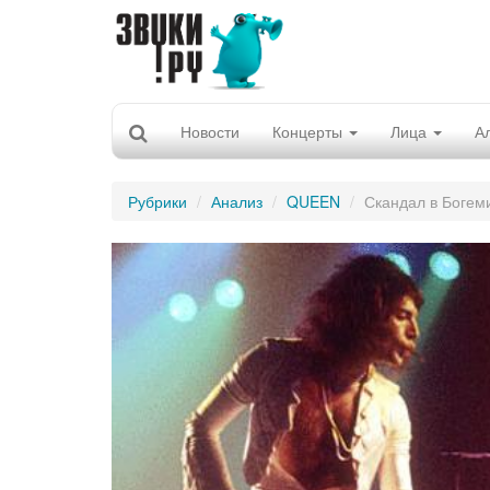
Новости
Концерты
Лица
А
Рубрики
Анализ
QUEEN
Скандал в Богем