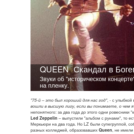
QUEEN
Скандал в Бог
Звуки об "историческом концерте
на пленку.
"75-й – это был хороший для нас год"
, - с улыбко
вошли в высшую лигу, если вы понимаете, о чем я
непонятного: за два года до этого одни ровесники "
Led Zeppelin
– выпустили "альбом с рунами", то ес
Меркьюри на два года. Но LZ были супегруппой, соб
разных колледжей, образовавших
Queen
, не имели