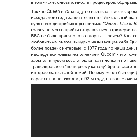
в том числе, сквозь алчность продюсеров, обдиравши
Так что Queen в 75-м году не вызывает ничего, кро
исходе этого года запечатлевшего "Уникальный шанс
сулят нам дистрибьюторы фильма
"Queen: Live in 
голову не могло прийти отправляться в гримерки л
ВВС не было принято, а во-вторых — зачем? Кто, с
любопытным хитом, вычурно называющие себя Queen
более поздних интервью, с 1977 года по наши дни, 
насладиться живым исполнением Queen" - это тоже
забытая и чудом восстановленная пленка и не нако
транслировался "по первому каналу" британского те
интересоваться этой темой. Почему же он был оциф
сорок лет, а не, скажем, в 92-м году, на волне оче