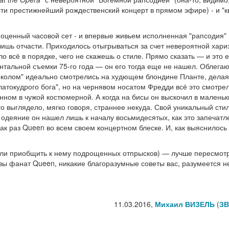
и престижнейший рождественский концерт в прямом эфире) - и "к
ноценный часовой сет - и впервые живьем исполненная "рапсодия" 
ишь отчасти. Приходилось отыгрываться за счет невероятной хари
о всё в порядке, чего не скажешь о стиле. Прямо сказать — и это 
тальной съемки 75-го года — он его тогда еще не нашел. Облега
локолом" идеально смотрелись на худющем блондине Планте, делая
латокудрого бога", но на чернявом носатом Фредди всё это смотре
ном в чужой костюмерной. А когда на бисы он выскочил в маленьк
то выглядело, мягко говоря, страннее некуда. Свой уникальный сти
 одеяние он нашел лишь к началу восьмидесятых, как это запечатл
как раз Queen во всем своем концертном блеске. И, как выяснилось
t (или приобщить к нему подрощенных отпрысков) — лучше пересмот
вы фанат Queen, никакие благоразумные советы вас, разумеется н
11.03.2016,
Михаил ВИЗЕЛЬ
(
ЗВ