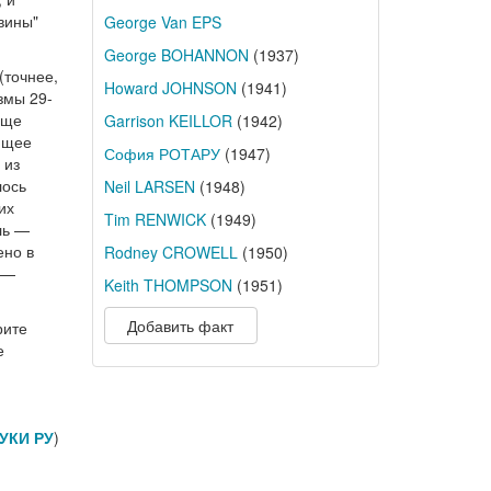
вины"
George Van EPS
George BOHANNON
(1937)
(точнее,
Howard JOHNSON
(1941)
змы 29-
еще
Garrison KEILLOR
(1942)
ющее
София РОТАРУ
(1947)
 из
лось
Neil LARSEN
(1948)
их
Tim RENWICK
(1949)
ль —
ено в
Rodney CROWELL
(1950)
 —
Keith THOMPSON
(1951)
Добавить факт
рите
е
УКИ РУ
)