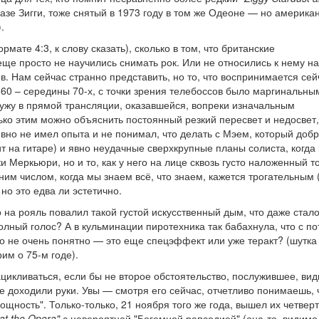
зе Зигги, тоже снятый в 1973 году в том же Одеоне — но америка
).
рмате 4:3, к слову сказать), сколько в том, что британские
еще просто не научились снимать рок. Или не относились к нему н
. Нам сейчас странно представить, но то, что воспринимается сей
60 – середины 70-х, с точки зрения телебоссов было маргинальны
ужу в прямой трансляции, оказавшейся, вопреки изначальным
ько этим можно объяснить постоянный резкий пересвет и недосвет,
вно не имел опыта и не понимал, что делать с Мэем, который добр
ит на гитаре) и явно неудачные сверхкрупные планы солиста, когда
и Меркьюри, но и то, как у него на лице сквозь густо наложенный т
ним числом, когда мы знаем всё, что знаем, кажется трогательным 
 - но это едва ли эстетично.
на рояль повалил такой густой искусственный дым, что даже стал
лный голос? А в кульминации пиротехника так бабахнула, что с по
о не очень понятно — это еще спецэффект или уже теракт? (шутка
м о 75-м годе).
ацикливаться, если бы не второе обстоятельство, послужившее, вид
 не доходили руки. Увы — смотря его сейчас, отчетливо понимаешь, 
щность". Только-только, 21 ноября того же года, вышел их четвер
 at the Opera"
с невероятной "Богемной рапсодией" (она-то, видимо,