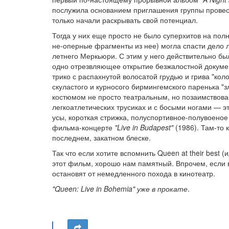
послужила основанием приглашения группы провест
только начали раскрывать свой потенциал.
Тогда у них еще просто не было суперхитов на пол
не-оперные фрагменты из нее) могла спасти дело л
летнего Меркьюри. С этим у него действительно был
одно отрезвляющее открытие безжалостной докумен
трико с распахнутой волосатой грудью и грива "ко
скуластого и курносого бирмингемского паренька "з
костюмом не просто театральным, но позаимствован
легкоатлетических трусиках и с босыми ногами — э
усы, короткая стрижка, полуспортивное-полувоеное
фильма-концерте
"Live in Budapest"
(1986). Там-то 
последнем, закатном блеске.
Так что если хотите вспомнить Queen at their bes
этот фильм, хорошо нам памятный. Впрочем, если 
остановят от немедленного похода в кинотеатр.
"Queen: Live in Bohemia" уже в прокате
.