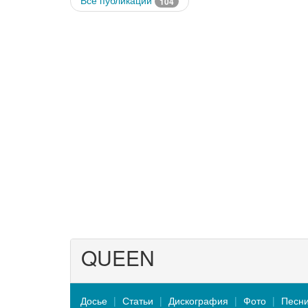
Все публикации
104
QUEEN
Досье
Статьи
Дискография
Фото
Песн