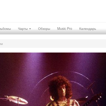
льбомы
Чарты
Обзоры
Music Pro
Календарь
ии