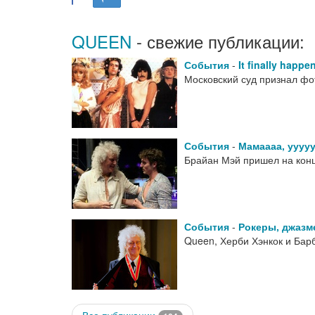
QUEEN
- свежие публикации:
События
-
It finally happe
Московский суд признал фо
События
-
Мамаааа, ууууу
Брайан Мэй пришел на конц
События
-
Рокеры, джазм
Queen, Херби Хэнкок и Барб