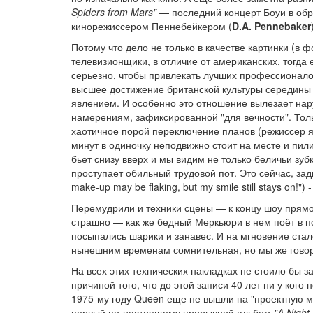
Spiders from Mars"
— последний концерт Боуи в обра
кинорежиссером Пеннебейкером (
D.A. Pennebaker
Потому что дело не только в качестве картинки (в фо
телевизионщики, в отличие от американских, тогда 
серьезно, чтобы привлекать лучших профессионалов
высшее достижение британской культуры середины 
явлением. И особенно это отношение вылезает нар
намерениям, зафиксированной "для вечности". Тол
хаотичное порой переключение планов (режиссер я
минут в одиночку неподвижно стоит на месте и пил
бьет снизу вверх и мы видим не только беличьи зубк
проступает обильный трудовой пот. Это сейчас, зад
make-up may be flaking, but my smile still stays on!")
Перемудрили и техники сцены — к концу шоу прямо 
страшно — как же бедный Меркьюри в нем поёт в по
посыпались шарики и занавес. И на мгновение стал
нынешним временам сомнительная, но мы же говори
На всех этих технических накладках не стоило бы з
причиной того, что до этой записи 40 лет ни у кого
1975-му году Queen еще не вышли на "проектную мо
первый по-настоящему прорывной альбом
"A Night