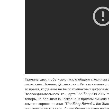
Причины две, и обе имеют мало общего с кознями а
плохо снят. Точнее, дёшево снят. Речь изначально 
то время, когда еще не было компактных цифровых 
"воссоединительного" концерта Led Zeppelin 2007 
теперь, на большом киноэкране, в прямом смысле с
тем, кто хорошо помнит
"The Song Remains the Sam
но изначально как кино. А еще более заметна разн