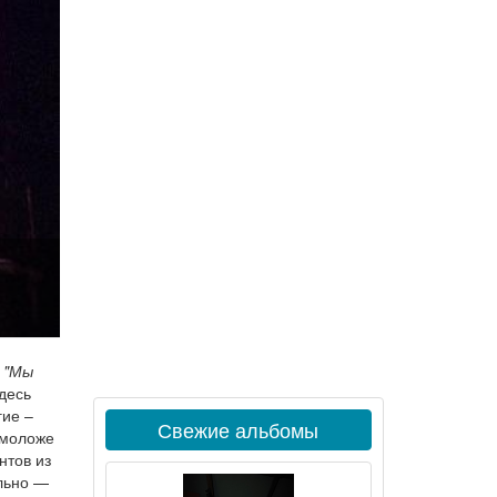
.
"Мы
здесь
гие –
Свежие альбомы
 моложе
нтов из
ельно —