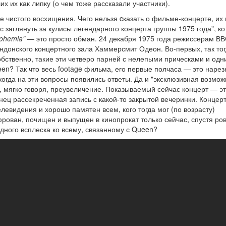
х их как липку (о чем тоже рассказали участники).
ме чистого восхищения. Чего нельзя cказать о фильме-концерте, их
 заглянуть за кулисы легендарного концерта группы 1975 года", к
Bohemia"
— это просто обман. 24 декабря 1975 года режиссерам ВВ
ондонского концертного зала Хаммерсмит Одеон. Во-первых, так тог
обственно, такие эти четверо парней с нелепыми прическами и одн
? Так что весь footage фильма, его первые полчаса — это нарез
когда на эти вопросы появились ответы. Да и "эксклюзивная возмож
, мягко говоря, преувеличение. Показываемый сейчас концерт — эт
нец рассекреченная запись с какой-то закрытой вечеринки. Концер
левидения и хорошо памятен всем, кого тогда мог (по возрасту)
рован, почищен и выпущен в кинопрокат только сейчас, спустя ро
видного всплеска ко всему, связанному с Queen?