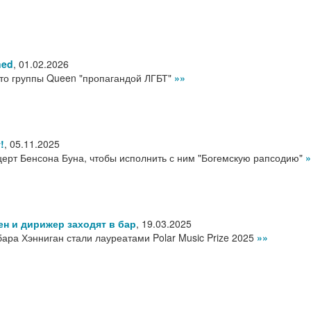
ned
,
01.02.2026
то группы Queen "пропагандой ЛГБТ"
»»
!
,
05.11.2025
ерт Бенсона Буна, чтобы исполнить с ним "Богемскую рапсодию"
»
ен и дирижер заходят в бар
,
19.03.2025
ара Хэнниган стали лауреатами Polar Music Prize 2025
»»