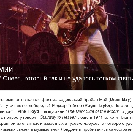
емии
" Queen, который так и не удалось толком снять
й вспоминает в начале фильма седовласый Брайан Мэй (
Brian May
)
"
, - уточняет седобородый Роджер Тейлор (
Roger Taylor
). Чего же 
квинов" –
Pink Floyd
– выпустили
"The Dark Side of the Moon"
, а дру
ть попросту говоря,
"Stairway to Heaven"
, ещё в 1971-м, хотя Плант
ранной из опытных и известных в тусовке лабухов, а четверо студе
 никаких связей в музыкальной Лондоне и пробивались самостоят