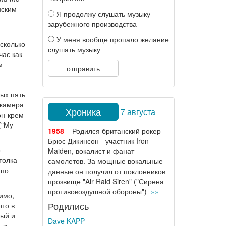
нским
Я продолжу слушать музыку
зарубежного производства
У меня вообще пропало желание
асколько
слушать музыку
час как
м
отправить
ых пять
 камера
Хроника
7 августа
он-крем
("My
1958
– Родился британский рокер
Брюс Дикинсон - участник Iron
о
Maiden, вокалист и фанат
толка
самолетов. За мощные вокальные
 по
данные он получил от поклонников
прозвище "Air Raid Siren" ("Сирена
противовоздушной обороны")
»»
имо,
Родились
что в
тый и
Dave KAPP
 и