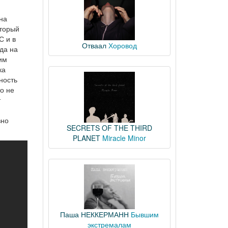
 на
оторый
С и в
Отваал
Хоровод
да на
им
ка
ность
о не
т
вно
SECRETS OF THE THIRD
PLANET
Miracle Minor
Паша НЕККЕРМАНН
Бывшим
экстремалам