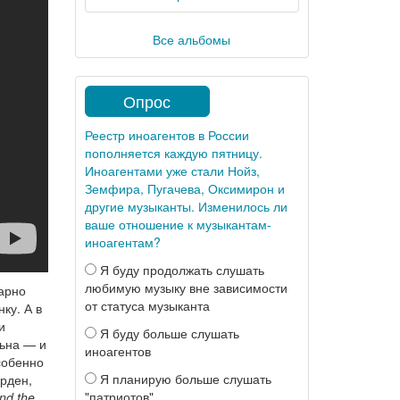
Все альбомы
Опрос
Реестр иноагентов в России
пополняется каждую пятницу.
Иноагентами уже стали Нойз,
Земфира, Пугачева, Оксимирон и
другие музыканты. Изменилось ли
ваше отношение к музыкантам-
иноагентам?
Я буду продолжать слушать
любимую музыку вне зависимости
тарно
от статуса музыканта
ку. А в
и
Я буду больше слушать
льна — и
иноагентов
собенно
Я планирую больше слушать
рден,
"патриотов"
and the