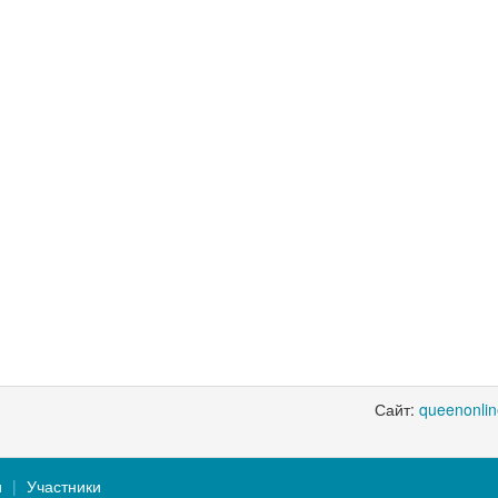
Сайт:
queenonli
и
Участники