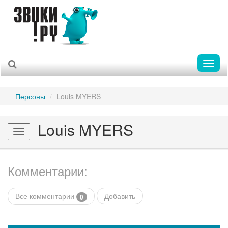
Toggl
naviga
Персоны
Louis MYERS
Louis MYERS
Toggle
navigation
Комментарии:
Все комментарии
Добавить
0