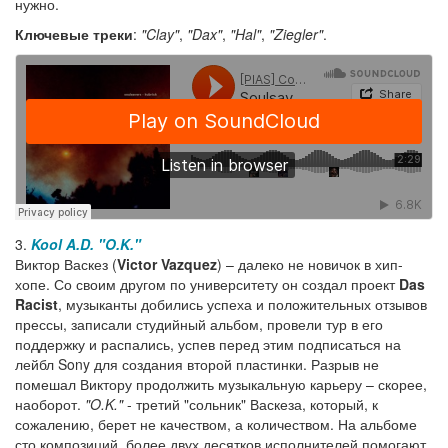
нужно.
Ключевые треки
:
"Clay"
,
"Dax"
,
"Hal"
,
"Ziegler"
.
3.
Kool A.D.
"O.K."
Виктор Васкез (
Victor Vazquez
) – далеко не новичок в хип-
хопе. Со своим другом по университету он создал проект
Das
Racist
, музыканты добились успеха и положительных отзывов
прессы, записали студийный альбом, провели тур в его
поддержку и распались, успев перед этим подписаться на
лейбл Sony для создания второй пластинки. Разрыв не
помешал Виктору продолжить музыкальную карьеру – скорее,
наоборот.
"O.K."
- третий "сольник" Васкеза, который, к
сожалению, берет не качеством, а количеством. На альбоме
сто композиций, более двух десятков исполнителей помогают