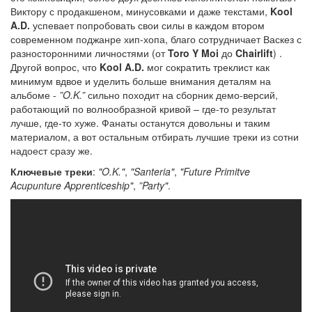
Виктору с продакшеном, минусовками и даже текстами,
Kool
A.D.
успевает попробовать свои силы в каждом втором
современном поджанре хип-хопа, благо сотрудничает Васкез с
разносторонними личностями (от
Toro Y Moi
до
Chairlift
) .
Другой вопрос, что
Kool A.D.
мог сократить треклист как
минимум вдвое и уделить больше внимания деталям на
альбоме -
”O.K.”
сильно походит на сборник демо-версий,
работающий по волнообразной кривой – где-то результат
лучше, где-то хуже. Фанаты останутся довольны и таким
материалом, а вот остальным отбирать лучшие треки из сотни
надоест сразу же.
Ключевые треки
:
"O.K."
,
"Santeria"
,
"Future Primitve
Acupunture Apprenticeship"
,
”Party"
.