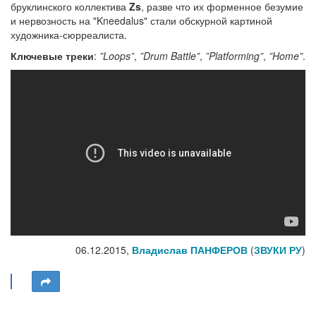
бруклинского коллектива
Zs
, разве что их форменное безумие
и нервозность на "Kneedalus" стали обскурной картиной
художника-сюрреалиста.
Ключевые треки
:
”Loops”
,
”Drum Battle”
,
”Platforming”
,
”Home”
.
06.12.2015,
Владислав ПАНФЕРОВ
(
ЗВУКИ РУ
)