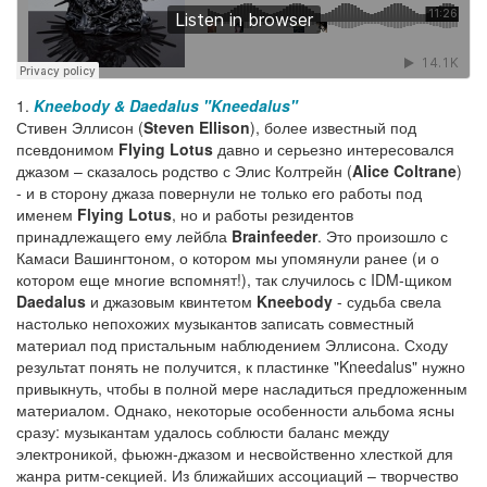
1.
Kneebody & Daedalus
"Kneedalus"
Стивен Эллисон (
Steven Ellison
), более известный под
псевдонимом
Flying Lotus
давно и серьезно интересовался
джазом – сказалось родство с Элис Колтрейн (
Alice Coltrane
)
- и в сторону джаза повернули не только его работы под
именем
Flying Lotus
, но и работы резидентов
принадлежащего ему лейбла
Brainfeeder
. Это произошло с
Камаси Вашингтоном, о котором мы упомянули ранее (и о
котором еще многие вспомнят!), так случилось с IDM-щиком
Daedalus
и джазовым квинтетом
Kneebody
- судьба свела
настолько непохожих музыкантов записать совместный
материал под пристальным наблюдением Эллисона. Сходу
результат понять не получится, к пластинке "Kneedalus" нужно
привыкнуть, чтобы в полной мере насладиться предложенным
материалом. Однако, некоторые особенности альбома ясны
сразу: музыкантам удалось соблюсти баланс между
электроникой, фьюжн-джазом и несвойственно хлесткой для
жанра ритм-секцией. Из ближайших ассоциаций – творчество