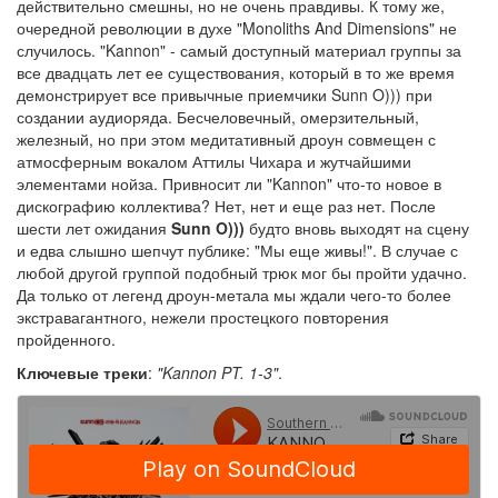
действительно смешны, но не очень правдивы. К тому же,
очередной революции в духе "Monoliths And Dimensions" не
случилось. "Kannon" - самый доступный материал группы за
все двадцать лет ее существования, который в то же время
демонстрирует все привычные приемчики Sunn O))) при
создании аудиоряда. Бесчеловечный, омерзительный,
железный, но при этом медитативный дроун совмещен с
атмосферным вокалом Аттилы Чихара и жутчайшими
элементами нойза. Привносит ли "Kannon" что-то новое в
дискографию коллектива? Нет, нет и еще раз нет. После
шести лет ожидания
Sunn O)))
будто вновь выходят на сцену
и едва слышно шепчут публике: "Мы еще живы!". В случае с
любой другой группой подобный трюк мог бы пройти удачно.
Да только от легенд дроун-метала мы ждали чего-то более
экстравагантного, нежели простецкого повторения
пройденного.
Ключевые треки
:
"Kannon PT. 1-3"
.