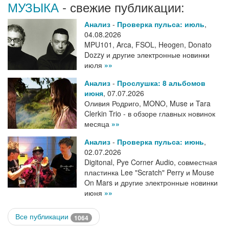
МУЗЫКА
- свежие публикации:
Анализ
-
Проверка пульса: июль
,
04.08.2026
MPU101, Arca, FSOL, Heogen, Donato
Dozzy и другие электронные новинки
июля
»»
Анализ
-
Прослушка: 8 альбомов
июня
,
07.07.2026
Оливия Родриго, MONO, Muse и Tara
Clerkin Trio - в обзоре главных новинок
месяца
»»
Анализ
-
Проверка пульса: июнь
,
02.07.2026
Digitonal, Pye Corner Audio, совместная
пластинка Lee "Scratch" Perry и Mouse
On Mars и другие электронные новинки
июня
»»
Все публикации
1064