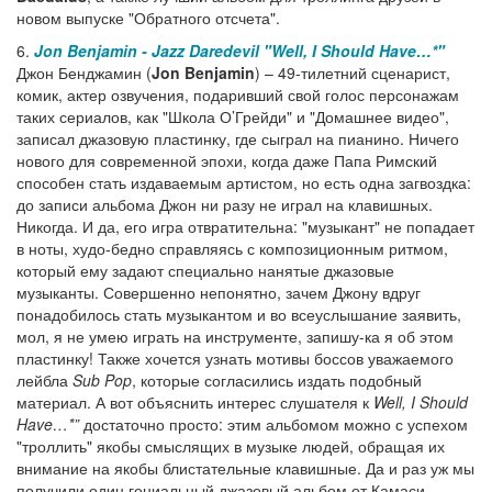
новом выпуске "Обратного отсчета".
6.
Jon Benjamin - Jazz Daredevil
"Well, I Should Have…*"
Джон Бенджамин (
Jon Benjamin
) – 49-тилетний сценарист,
комик, актер озвучения, подаривший свой голос персонажам
таких сериалов, как "Школа О’Грейди" и "Домашнее видео",
записал джазовую пластинку, где сыграл на пианино. Ничего
нового для современной эпохи, когда даже Папа Римский
способен стать издаваемым артистом, но есть одна загвоздка:
до записи альбома Джон ни разу не играл на клавишных.
Никогда. И да, его игра отвратительна: "музыкант" не попадает
в ноты, худо-бедно справляясь с композиционным ритмом,
который ему задают специально нанятые джазовые
музыканты. Совершенно непонятно, зачем Джону вдруг
понадобилось стать музыкантом и во всеуслышание заявить,
мол, я не умею играть на инструменте, запишу-ка я об этом
пластинку! Также хочется узнать мотивы боссов уважаемого
лейбла
Sub Pop
, которые согласились издать подобный
материал. А вот объяснить интерес слушателя к
Well, I Should
Have…*”
достаточно просто: этим альбомом можно с успехом
"троллить" якобы смыслящих в музыке людей, обращая их
внимание на якобы блистательные клавишные. Да и раз уж мы
получили один гениальный джазовый альбом от Камаси