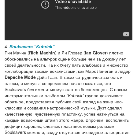
4.
Soulsavers
“Kubrick”
Рич Мачин (
Rich Machin
) и Ян Гловер (
Ian Glover
) плотно
обосновались на альт-рок сцене больше чем за дюжину лет
своей деятельности. На их cчету пять альбомов и множество
коллабораций такими вокалистами, как Марк Ланеган и лидер
Depeche Mode
Дэйв Гэан. В таких сотрудничествах есть и
плюсы, и минусы: со временем начало казаться, что
Soulsavers без именитых музыкантов беспомощны. С новым
инструментальным альбомом
”Kubrick”
группа доказывает
обратное, предоставляя публике свой взгляд на жанр нео-
классики и создания настроенческой музыки. Дуэт сделал
качественную, чувственную пластинку, успев наткнуться на
каждый возможный штамп этого жанра. Впрочем, восполнить
дефицит хороших, слезных пластинок новым релизом
Soulsavers можно и, ввиду отсутствия очевидных альтернатив,