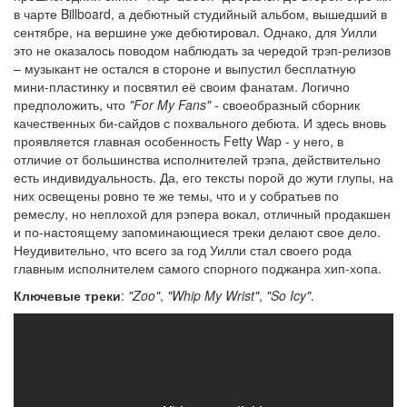
в чарте Billboard, а дебютный студийный альбом, вышедший в
сентябре, на вершине уже дебютировал. Однако, для Уилли
это не оказалось поводом наблюдать за чередой трэп-релизов
– музыкант не остался в стороне и выпустил бесплатную
мини-пластинку и посвятил её своим фанатам. Логично
предположить, что
"For My Fans"
- своеобразный сборник
качественных би-сайдов с похвального дебюта. И здесь вновь
проявляется главная особенность Fetty Wap - у него, в
отличие от большинства исполнителей трэпа, действительно
есть индивидуальность. Да, его тексты порой до жути глупы, на
них освещены ровно те же темы, что и у собратьев по
ремеслу, но неплохой для рэпера вокал, отличный продакшен
и по-настоящему запоминающиеся треки делают свое дело.
Неудивительно, что всего за год Уилли стал своего рода
главным исполнителем самого спорного поджанра хип-хопа.
Ключевые треки
:
"Zoo"
,
"Whip My Wrist"
,
"So Icy"
.