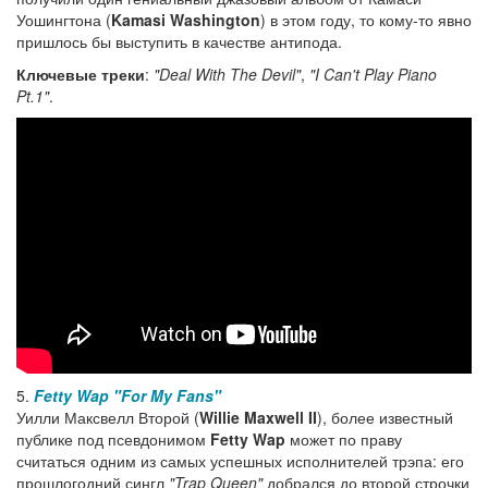
Уошингтона (
Kamasi Washington
) в этом году, то кому-то явно
пришлось бы выступить в качестве антипода.
Ключевые треки
:
"Deal With The Devil"
,
"I Can't Play Piano
Pt.1"
.
5.
Fetty Wap
"For My Fans"
Уилли Максвелл Второй (
Willie Maxwell II
), более известный
публике под псевдонимом
Fetty Wap
может по праву
считаться одним из самых успешных исполнителей трэпа: его
прошлогодний сингл
"Trap Queen"
добрался до второй строчки