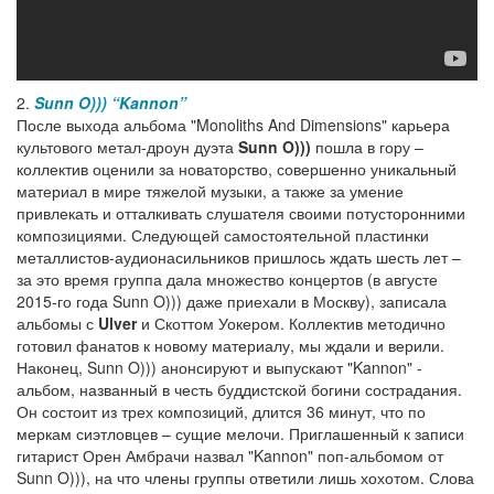
2.
Sunn O)))
“Kannon”
После выхода альбома "Monoliths And Dimensions" карьера
культового метал-дроун дуэта
Sunn O)))
пошла в гору –
коллектив оценили за новаторство, совершенно уникальный
материал в мире тяжелой музыки, а также за умение
привлекать и отталкивать слушателя своими потусторонними
композициями. Следующей самостоятельной пластинки
металлистов-аудионасильников пришлось ждать шесть лет –
за это время группа дала множество концертов (в августе
2015-го года Sunn O))) даже приехали в Москву), записала
альбомы с
Ulver
и Скоттом Уокером. Коллектив методично
готовил фанатов к новому материалу, мы ждали и верили.
Наконец, Sunn O))) анонсируют и выпускают "Kannon" -
альбом, названный в честь буддистской богини сострадания.
Он состоит из трех композиций, длится 36 минут, что по
меркам сиэтловцев – сущие мелочи. Приглашенный к записи
гитарист Орен Амбрачи назвал "Kannon" поп-альбомом от
Sunn O))), на что члены группы ответили лишь хохотом. Слова