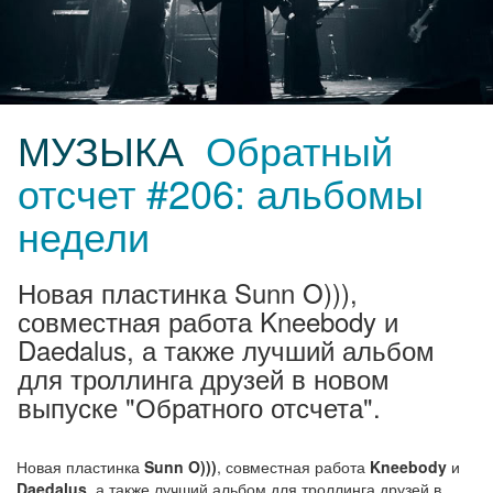
МУЗЫКА
Обратный
отсчет #206: альбомы
недели
Новая пластинка Sunn O))),
совместная работа Kneebody и
Daedalus, а также лучший альбом
для троллинга друзей в новом
выпуске "Обратного отсчета".
Новая пластинка
Sunn O)))
, совместная работа
Kneebody
и
Daedalus
, а также лучший альбом для троллинга друзей в