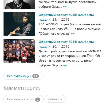
заключительном выпуске постоянной
рубрики Звуков
»»
Обратный отсчет #245: альбомы
недели
,
29.11.2016
The Weeknd, Бруно Марс и итальянский
новичок лейбла Warp - в новом выпуске
"Обратного отсчета"
»»
Обратный отсчет #244: альбомы
недели
,
20.11.2016
Дебют Грибов, двойной альбом Metallica
и краут-рок от калифорнийцев Thee Oh
Sees - в новом выпуске регулярной
рубрики Звуков
»»
Все публикации
69
Комментарии:
Все комментарии
Добавить
0