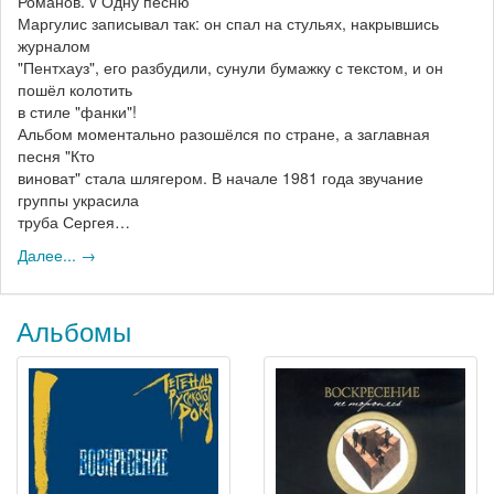
Романов. v Одну песню
Маргулис записывал так: он спал на стульях, накрывшись
журналом
"Пентхауз", его разбудили, сунули бумажку с текстом, и он
пошёл колотить
в стиле "фанки"!
Альбом моментально разошёлся по стране, а заглавная
песня "Кто
виноват" стала шлягером. В начале 1981 года звучание
группы украсила
труба Сергея…
Далее... →
Альбомы