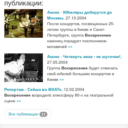
публикации:
Анонс
-
Юбиляры доберутся до
Москвы
,
27.10.2004
После концертов, посвященных 25-
летию группы в Киеве и Санкт-
Петербурге, группа
Воскресение
наконец порадует поклонников-
москвичей
»»
Анонс
-
Четверть века - не шуточки!
,
27.05.2004
Группа
Воскресение
будет отмечать
свой юбилей большим концертом в
Киеве
»»
Репортаж
-
Сейшн во МХАТе
,
12.02.2004
Воскресение
возродилo атмосферу 80-х на театральной
сцене
»»
Все публикации
11