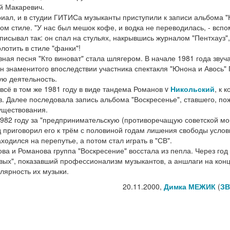
ей Макаревич.
иал, и в студии ГИТИСа музыканты приступили к записи альбома "
ом стиле. "У нас был мешок кофе, и водка не переводилась, - всп
исывал так: он спал на стульях, накрывшись журналом "Пентхауз",
лотить в стиле "фанки"!
ная песня "Кто виноват" стала шлягером. В начале 1981 года звуч
н знаменитого впоследствии участника спектакля "Юнона и Авось"
ую деятельность.
всё в том же 1981 году в виде тандема Романов v
Никольский
, к 
 Далее последовала запись альбома "Воскресенье", ставшего, по
уществования.
 1982 году за "предпринимательскую (противоречащую советской м
 приговорил его к трём с половиной годам лишения свободы услов
одился на перепутье, а потом стал играть в "СВ".
ва и Романова группа "Воскресение" восстала из пепла. Через год
ивых", показавший профессионализм музыкантов, а аншлаги на кон
лярность их музыки.
20.11.2000,
Димка МЕЖИК
(
ЗВ