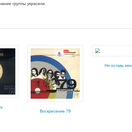
учание группы украсила
Не оставь ме
сь
Воскресение 79