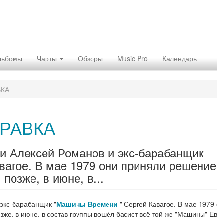
льбомы
Чарты
Обзоры
Music Pro
Календарь
ВКА
РАВКА
ли Алексей Романов и экс-барабанщик
вагое. В мае 1979 они приняли решение
позже, в июне, в...
 экс-барабанщик "
Машины Времени
" Сергей Кавагое. В мае 1979
зже, в июне, в состав группы вошёл басист всё той же "Машины" Е