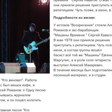
они приняли решение приступить к
репетициям. Чуть позже, в июне, в..
Подробности из жизни:
У истоков "Воскресения" стояли Ал
Романов и экс-барабанщик
"Машины Времени " Сергей Каваго
В мае 1979 они приняли решение
приступить к репетициям. Чуть поз
июне, в состав группы вошёл
басист всё той же "Машины" Евген
Маргулис, а в роли соло гитариста
выступил Алексей Макаревич.
В течение месяца был подготовле
песенный материал, и в студии
"Кто виноват". Работа
ас был мешок кофе, и
ксей Романов. v Одну песню
акрывшись журналом
том, и он пошёл колотить
лавная песня "Кто