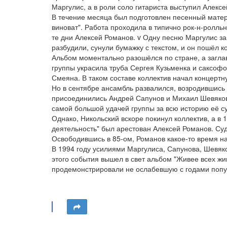
Маргулис, а в роли соло гитариста выступил Алекс
В течение месяца был подготовлен песенный матер
виноват". Работа проходила в типично рок-н-ролльн
те дни Алексей Романов. v Одну песню Маргулис зап
разбудили, сунули бумажку с текстом, и он пошёл ко
Альбом моментально разошёлся по стране, а заглав
группы украсила труба Сергея Кузьменка и саксофо
Смеяна. В таком составе коллектив начал концертн
Но в сентябре ансамбль развалился, возродившись 
присоединились Андрей Сапунов и Михаил Шевяков.
самой большой удачей группы за всю историю её с
Однако, Никольский вскоре покинул коллектив, а в
деятельность" был арестован Алексей Романов. Суд
Освободившись в 85-ом, Романов какое-то время нах
В 1994 году усилиями Маргулиса, Сапунова, Шевяко
этого события вышел в свет альбом "Живее всех ж
продемонстрировали не ослабевшую с годами попу