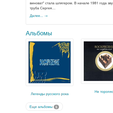
виноват" стала шлягером. В начале 1981 года зв
труба Сергея…
Далее... →
Альбомы
Не торопя
Легенды русского рока
Еще альбомы
5