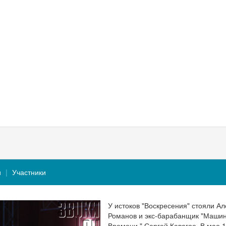
и
Участники
У истоков "Воскресения" стояли Ал
Романов и экс-барабанщик "Маши
Времени " Сергей Кавагое. В мае 