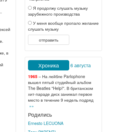
Я продолжу слушать музыку
.
зарубежного производства
У меня вообще пропало желание
слушать музыку
ексей
отправить
е.
же, в
Хроника
ий
6 августа
1965
– На лейбле Parlophone
вышел пятый студийный альбом
н
The Beatles "Help!". В британском
хит-параде диск занимал первое
место в течение 9 недель подряд
»»
Родились
Ernesto LECUONA