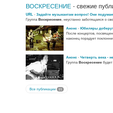
ВОСКРЕСЕНИЕ
- свежие публ
URL
-
Задайте музыкантам вопрос! Они подумаю
Группа
Воскресение
, неустанно заботящаяся о св
Анонс
-
Юбиляры доберут
После концертов, посвящен
наконец порадует поклонн
Анонс
-
Четверть века - н
Группа
Воскресение
будет
Все публикации
11