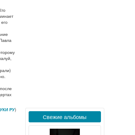
Кто
оминает
 его
ание
 Павла
которому
жалуй,
орали)
но.
 после
цертах
УКИ РУ
)
Свежие альбомы