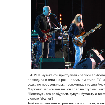
ГИТИСа музыканты приступили к записи альбома 
проходила в типично рок-н-ролльном стиле. "У н
водка не переводилась, - вспоминает те дни Але
Маргулис записывал так: он спал на стульях, н
"Пентхауз", его разбудили, сунули бумажку с текс
в стиле "фанки"!
Альбом моментально разошёлся по стране, а заг