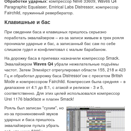
Обработки ударных
: компрессор Neve 33609, Waves Q4
Paragraphic Equalaser, Emirical Labs Distressor, компрессор
Fairchild, пружинный ревербератор.
Клавишные и бас
При сведении баса и клавишных пришлось серьезно
поработать эквалайзером – из-за записи живьем в трек рояля
проникали ударные и бас, а записанный бас сам по себе
слишком гудел и конфликтовал с малым барабаном.
На дорожку баса в припевах назначили компрессор Smack.
Эквалайзером
Waves Q4
убрали нежелательные подъёмы
частот. Затем Элмхёрст отрегулировал области 155, 218 и 423
Гц и обработал дорожку баса Distressor’ом с пресетом British
Mode и компрессором Fairchild. Компрессия была средняя – в
диапазоне от 4:1 до 8:1, с атакой и релизом - 3 и 5,
соответственно. Для этих целей использовался компрессор
Urei 1176 blackface и плагин Smack!
Рояль был записан "сухим", но
из-за проникновений звуков
ударных и баса пришлось
эквалайзером пульта убрать