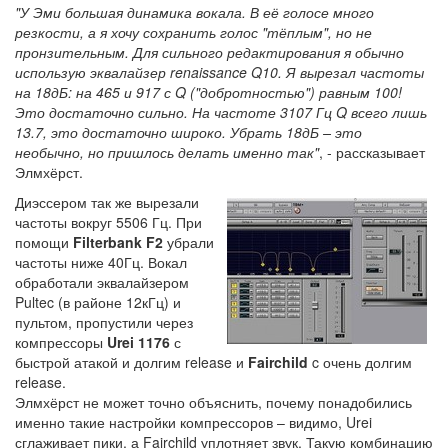
"У Эми большая динамика вокала. В её голосе много
резкости, а я хочу сохранить голос "тёплым", но не
пронзительным. Для сильного редактирования я обычно
использую эквалайзер renaissance Q10. Я вырезал частоты
на 18дБ: на 465 и 917 с Q ("добротностью") равным 100!
Это достаточно сильно. На частоте 3107 Гц Q всего лишь
13.7, это достаточно широко. Убрать 18дБ – это
необычно, но пришлось делать именно так"
, - рассказывает
Элмхёрст.
Диэссером так же вырезали
частоты вокруг 5506 Гц. При
помощи
Filterbank F2
убрали
частоты ниже 40Гц. Вокал
обработали эквалайзером
Pultec (в районе 12кГц) и
пультом, пропустили через
компрессоры
Urei 1176
с
быстрой атакой и долгим release и
Fairchild
c очень долгим
release.
Элмхёрст не может точно объяснить, почему понадобились
именно такие настройки компрессоров – видимо, Urei
сглаживает пики, а Fairchild уплотняет звук. Такую комбинацию