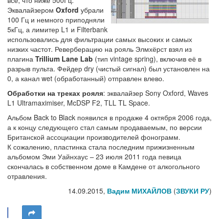
всё, что ниже 500Гц.
Эквалайзером
Oxford
убрали
100 Гц и немного приподняли
5кГц, а лимитер L1 и Filterbank
использовались для фильтрации самых высоких и самых
низких частот. Реверберацию на рояль Элмхёрст взял из
плагина
Trillium Lane Lab
(тип vintage spring), включив её в
разрыв пульта. Фейдер dry (чистый сигнал) был установлен на
0, а канал wet (обработанный) отправлен влево.
Обработки на треках рояля
: эквалайзер Sony Oxford, Waves
L1 Ultramaximiser, McDSP F2, TLL TL Space.
Альбом Back to Black появился в продаже 4 октября 2006 года,
а к концу следующего стал самым продаваемым, по версии
Британской ассоциации производителей фонограмм.
К сожалению, пластинка стала последним прижизненным
альбомом Эми Уайнхаус – 23 июля 2011 года певица
скончалась в собственном доме в Камдене от алкогольного
отравления.
14.09.2015,
Вадим МИХАЙЛОВ
(
ЗВУКИ РУ
)