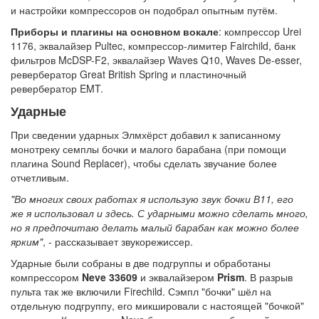
и настройки компрессоров он подобрал опытным путём.
Приборы и плагины на основном вокале
: компрессор Urei
1176, эквалайзер Pultec, компрессор-лимитер Fairchild, банк
фильтров McDSP-F2, эквалайзер Waves Q10, Waves De-esser,
ревербератор Great British Spring и пластиночный
ревербератор EMT.
Ударные
При сведении ударных Элмхёрст добавил к записанному
монотреку семплы бочки и малого барабана (при помощи
плагина Sound Replacer), чтобы сделать звучание более
отчетливым.
"Во многих своих работах я использую звук бочки В11, его
же я использовал и здесь. С ударными можно сделать много,
но я предпочитаю делать малый барабан как можно более
ярким"
, - рассказывает звукорежиссер.
Ударные были собраны в две подгруппы и обработаны
компрессором
Neve 33609
и эквалайзером
Prism
. В разрыв
пульта так же включили Firechild. Сэмпл "бочки" шёл на
отдельную подгруппу, его микшировали с настоящей "бочкой"