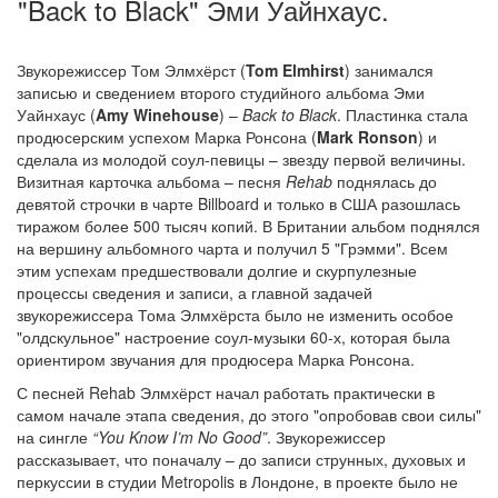
"Back to Black" Эми Уайнхаус.
Звукорежиссер Том Элмхёрст (
Tom Elmhirst
) занимался
записью и сведением второго студийного альбома Эми
Уайнхаус (
Amy Winehouse
) –
Back to Black
. Пластинка стала
продюсерским успехом Марка Ронсона (
Mark Ronson
) и
сделала из молодой соул-певицы – звезду первой величины.
Визитная карточка альбома – песня
Rehab
поднялась до
девятой строчки в чарте Billboard и только в США разошлась
тиражом более 500 тысяч копий. В Британии альбом поднялся
на вершину альбомного чарта и получил 5 "Грэмми". Всем
этим успехам предшествовали долгие и скурпулезные
процессы сведения и записи, а главной задачей
звукорежиссера Тома Элмхёрста было не изменить особое
"олдскульное" настроение соул-музыки 60-х, которая была
ориентиром звучания для продюсера Марка Ронсона.
С песней Rehab Элмхёрст начал работать практически в
самом начале этапа сведения, до этого "опробовав свои силы"
на сингле
“You Know I’m No Good”
. Звукорежиссер
рассказывает, что поначалу – до записи струнных, духовых и
перкуссии в студии Metropolis в Лондоне, в проекте было не