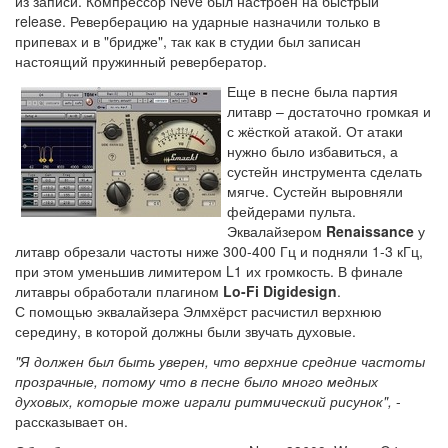
из записи. Компрессор Neve был настроен на быстрый
release. Реверберацию на ударные назначили только в
припевах и в "бридже", так как в студии был записан
настоящий пружинный ревербератор.
Еще в песне была партия
литавр – достаточно громкая и
с жёсткой атакой. От атаки
нужно было избавиться, а
сустейн инструмента сделать
мягче. Сустейн выровняли
фейдерами пульта.
Эквалайзером
Renaissance
у
литавр обрезали частоты ниже 300-400 Гц и подняли 1-3 кГц,
при этом уменьшив лимитером L1 их громкость. В финале
литавры обработали плагином
Lo-Fi Digidesign
.
С помощью эквалайзера Элмхёрст расчистил верхнюю
середину, в которой должны были звучать духовые.
"Я должен был быть уверен, что верхние средние частоты
прозрачные, потому что в песне было много медных
духовых, которые тоже играли ритмический рисунок",
-
рассказывает он.