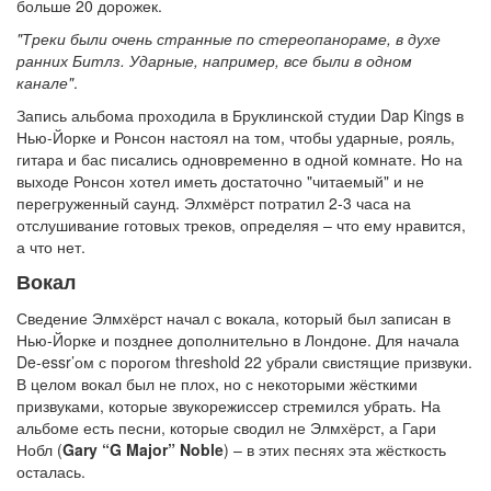
больше 20 дорожек.
"Треки были очень странные по стереопанораме, в духе
ранних Битлз. Ударные, например, все были в одном
канале"
.
Запись альбома проходила в Бруклинской студии Dap Kings в
Нью-Йорке и Ронсон настоял на том, чтобы ударные, рояль,
гитара и бас писались одновременно в одной комнате. Но на
выходе Ронсон хотел иметь достаточно "читаемый" и не
перегруженный саунд. Элхмёрст потратил 2-3 часа на
отслушивание готовых треков, определяя – что ему нравится,
а что нет.
Вокал
Сведение Элмхёрст начал с вокала, который был записан в
Нью-Йорке и позднее дополнительно в Лондоне. Для начала
De-essr’ом с порогом threshold 22 убрали свистящие призвуки.
В целом вокал был не плох, но с некоторыми жёсткими
призвуками, которые звукорежиссер стремился убрать. На
альбоме есть песни, которые сводил не Элмхёрст, а Гари
Нобл (
Gary “G Major” Noble
) – в этих песнях эта жёсткость
осталась.