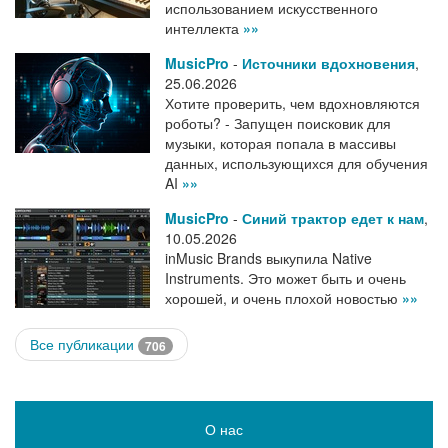
использованием искусственного
интеллекта
»»
MusicPro
-
Источники вдохновения
,
25.06.2026
Хотите проверить, чем вдохновляются
роботы? - Запущен поисковик для
музыки, которая попала в массивы
данных, использующихся для обучения
AI
»»
MusicPro
-
Синий трактор едет к нам
,
10.05.2026
inMusic Brands выкупила Native
Instruments. Это может быть и очень
хорошей, и очень плохой новостью
»»
Все публикации
706
О нас