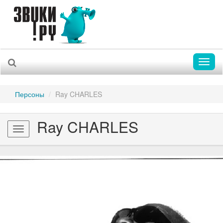
Toggl
naviga
Персоны
Ray CHARLES
Ray CHARLES
Toggle
navigation