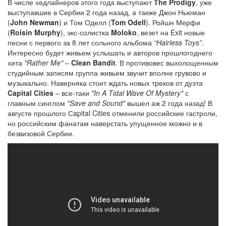
В числе хедлайнеров этого года выступают
The Prodigy
, уже
выступавшие в Сербии 2 года назад, а также Джон Ньюман
(
John Newman
) и Том Оделл (
Tom Odell
). Ройшн Мерфи
(
Roisin Murphy
), экс-солистка
Moloko
, везет на Exit новые
песни с первого за 8 лет сольного альбома
“Hairless Toys”
.
Интересно будет живьем услышать и авторов прошлогоднего
хита
"Rather Me"
–
Clean Bandit
. В противовес выхолощенным
студийным записям группа живьем звучит вполне грувово и
музыкально. Наверняка стоит ждать новых треков от дуэта
Capital Cities
– все-таки
"In A Tidal Wave Of Mystery"
с
главным синглом
"Save and Sound"
вышел аж 2 года назад! В
августе прошлого Сapital Cities отменили российские гастроли,
но российским фанатам наверстать упущенное можно и в
безвизовой Сербии.