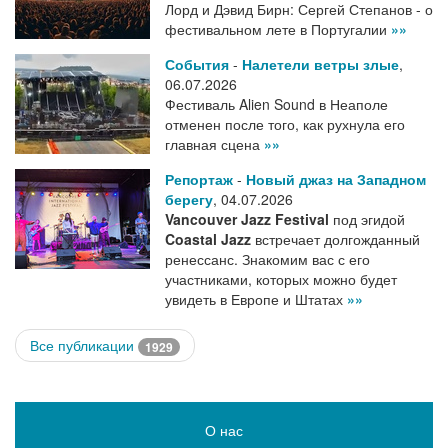
Лорд и Дэвид Бирн: Сергей Степанов - о
фестивальном лете в Португалии
»»
События
-
Налетели ветры злые
,
06.07.2026
Фестиваль Alien Sound в Неаполе
отменен после того, как рухнула его
главная сцена
»»
Репортаж
-
Новый джаз на Западном
берегу
,
04.07.2026
Vancouver Jazz Festival
под эгидой
Coastal Jazz
встречает долгожданный
ренессанс. Знакомим вас с его
участниками, которых можно будет
увидеть в Европе и Штатах
»»
Все публикации
1929
О нас