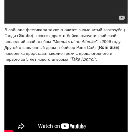
В лайнапе фестиваля также значится знаменитый златозубец
Голди (
Goldie
), классик драм-н-бейса, выпустивший свой
последний свой альбом
"Memoirs of an Afterlife"
в 2009 году.
Другой отъявленный драм-н-бейсер Рони Сайз (
Roni Size
)
наверняка представит свежие треки с прошлогоднего и
первого за 5 лет нового альбома
"Take Kontrol"
.