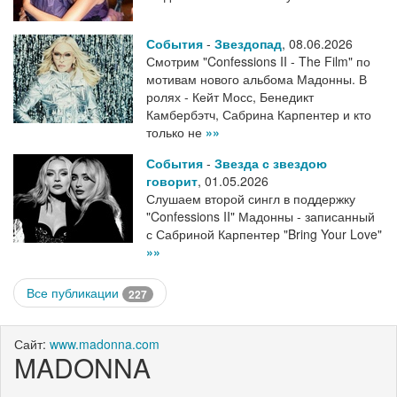
События
-
Звездопад
,
08.06.2026
Смотрим "Confessions II - The Film" по
мотивам нового альбома Мадонны. В
ролях - Кейт Мосс, Бенедикт
Камбербэтч, Сабрина Карпентер и кто
только не
»»
События
-
Звезда с звездою
говорит
,
01.05.2026
Слушаем второй сингл в поддержку
"Confessions II" Мадонны - записанный
с Сабриной Карпентер "Bring Your Love"
»»
Все публикации
227
Сайт:
www.madonna.com
MADONNA