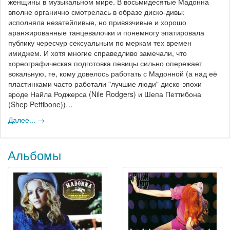
женщины в музыкальном мире. В восьмидесятые Мадонна
вполне органично смотрелась в образе диско-дивы:
исполняла незатейливые, но привязчивые и хорошо
аранжированные танцевалочки и понемногу эпатировала
публику чересчур сексуальным по меркам тех времен
имиджем. И хотя многие справедливо замечали, что
хореографическая подготовка певицы сильно опережает
вокальную, те, кому довелось работать с Мадонной (а над её
пластинками часто работали "лучшие люди" диско-эпохи
вроде Найла Роджерса (Nile Rodgers) и Шепа Петтибона
(Shep Pettibone))…
Далее... →
Альбомы