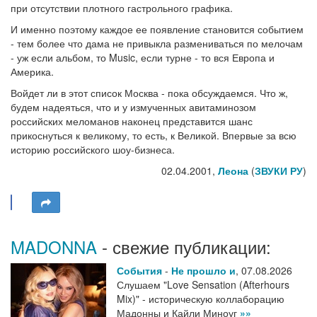
при отсутствии плотного гастрольного графика.
И именно поэтому каждое ее появление становится событием
- тем более что дама не привыкла размениваться по мелочам
- уж если альбом, то Music, если турне - то вся Европа и
Америка.
Войдет ли в этот список Москва - пока обсуждаемся. Что ж,
будем надеяться, что и у измученных авитаминозом
российских меломанов наконец представится шанс
прикоснуться к великому, то есть, к Великой. Впервые за всю
историю российского шоу-бизнеса.
02.04.2001,
Леона
(
ЗВУКИ РУ
)
MADONNA
- свежие публикации:
События
-
Не прошло и
,
07.08.2026
Слушаем "Love Sensation (Afterhours
Mix)" - историческую коллаборацию
Мадонны и Кайли Миноуг
»»