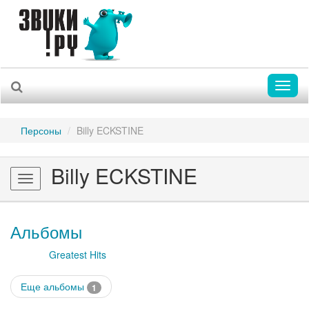
Toggl
naviga
Персоны
Billy ECKSTINE
Billy ECKSTINE
Toggle
navigation
Альбомы
Greatest Hits
Еще альбомы
1