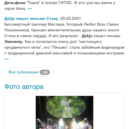
Дельфина
"Ткани" в театре ГИТИС. В этот раз мы взяли у
героя блиц.
»»
ДеЦл пишет письмо Стэну
,
25.05.2001
Бессмертный триллер Мистера, Который Любит Всех Своих
Поклонников, пронзил впечатлительную душу нашего юного
Стэна в самое сердце. И вот результат -
ДеЦл
пишет письмо
Эминему
. Как и полагается клипу для "настоящего
продвинутого чела", его "Письмо" стало забойным видеорядом
с традиционной дамской массовкой и полыхающими кострами
»»
Все публикации
199
Фото автора