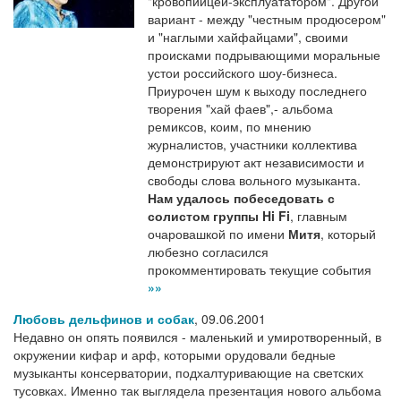
"кровопийцей-эксплуататором". Другой
вариант - между "честным продюсером"
и "наглыми хайфайцами", своими
происками подрывающими моральные
устои российского шоу-бизнеса.
Приурочен шум к выходу последнего
творения "хай фаев",- альбома
ремиксов, коим, по мнению
журналистов, участники коллектива
демонстрируют акт независимости и
свободы слова вольного музыканта.
Нам удалось побеседовать с
солистом группы Hi Fi
, главным
очаровашкой по имени
Митя
, который
любезно согласился
прокомментировать текущие события
»»
Любовь дельфинов и собак
,
09.06.2001
Недавно он опять появился - маленький и умиротворенный, в
окружении кифар и арф, которыми орудовали бедные
музыканты консерватории, подхалтуривающие на светских
тусовках. Именно так выглядела презентация нового альбома