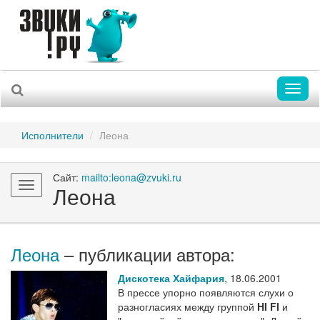
Toggl
naviga
Исполнители
Леона
Сайт:
mailto:leona@zvuki.ru
Toggle
Леона
navigation
Леона
– публикации автора:
Дискотека Хайфария
,
18.06.2001
В прессе упорно появляются слухи о
разногласиях между группой
HI FI
и