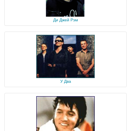
Ди Джей Рэм
У Два