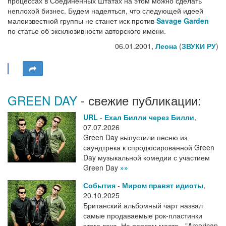
процессах в Соединенных Штатах на этом можно сделать
неплохой бизнес. Будем надеяться, что следующей идеей
малоизвестной группы не станет иск против
Savage Garden
по статье об эксклюзивности авторского имени.
06.01.2001,
Леона
(
ЗВУКИ РУ
)
GREEN DAY
- свежие публикации:
URL
-
Ехал Билли через Билли
,
07.07.2026
Green Day выпустили песню из
саундтрека к спродюсированной Green
Day музыкальной комедии с участием
Green Day
»»
События
-
Миром правят идиоты
,
20.10.2025
Британский альбомный чарт назвал
самые продаваемые рок-пластинки
этого века. На первом месте - "American