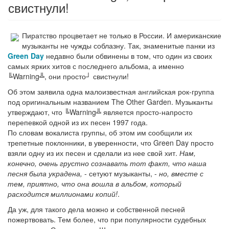
свистнули!
Пиратство процветает не только в России. И американские
музыканты не чужды соблазну. Так, знаменитые панки из
Green Day
недавно были обвинены в том, что один из своих
самых ярких хитов с последнего альбома, а именно
╚Warning╩, они просто┘ свистнули!
Об этом заявила одна малоизвестная английская рок-группа
под оригинальным названием The Other Garden. Музыканты
утверждают, что ╚Warning╩ является просто-напросто
перепевкой одной из их песен 1997 года.
По словам вокалиста группы, об этом им сообщили их
трепетные поклонники, в уверенности, что Green Day просто
взяли одну из их песен и сделали из нее свой хит.
Нам,
конечно, очень грустно сознавать тот факт, что наша
песня была украдена,
- сетуют музыканты, -
но, вместе с
тем, приятно, что она вошла в альбом, который
расходится миллионами копий!
.
Да уж, для такого дела можно и собственной песней
пожертвовать. Тем более, что при популярности судебных