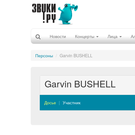
Новости
Концерты
Лица
А
Персоны
Garvin BUSHELL
Garvin BUSHELL
Досье
Участник