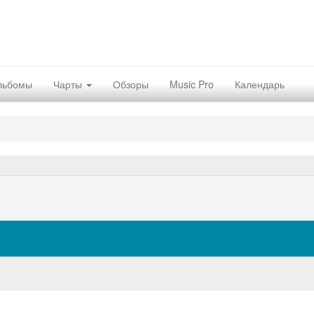
льбомы
Чарты
Обзоры
Music Pro
Календарь