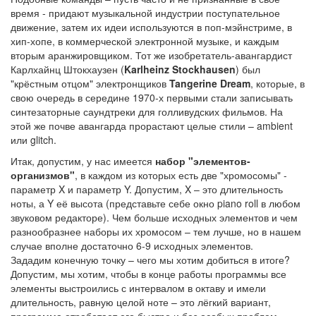
время - придают музыкальной индустрии поступательное
движение, затем их идеи используются в поп-мэйнстриме, в
хип-хопе, в коммерческой электронной музыке, и каждым
вторым аранжировщиком. Тот же изобретатель-авангардист
Карлхайнц Штокхаузен (
Karlheinz Stockhausen
) был
"крёстным отцом" электронщиков
Tangerine Dream
, которые, в
свою очередь в середине 1970-х первыми стали записывать
синтезаторные саундтреки для голливудских фильмов. На
этой же почве авангарда прорастают целые стили – ambient
или glitch.
Итак, допустим, у нас имеется
набор "элементов-
организмов"
, в каждом из которых есть две "хромосомы" -
параметр X и параметр Y. Допустим, X – это длительность
ноты, а Y её высота (представьте себе окно piano roll в любом
звуковом редакторе). Чем больше исходных элементов и чем
разнообразнее наборы их хромосом – тем лучше, но в нашем
случае вполне достаточно 6-9 исходных элементов.
Зададим конечную точку – чего мы хотим добиться в итоге?
Допустим, мы хотим, чтобы в конце работы программы все
элементы выстроились с интервалом в октаву и имели
длительность, равную целой ноте – это лёгкий вариант,
программа отработает его быстро и без особых проблем.