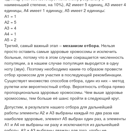
наименьшей степени, на 10%), А2 имеет 5 единиц, А3 имеет 4
единицы, А4 имеет 1 единицу, А5 имеет 2 единицы:
А1 = 1
А2 = 5
А3 = 4
А4 = 1
А5 = 2
Третий, самый важный этап –
механизм отбора
. Нельзя
просто оставить самые здоровые хромосомы и исключить
больные, потому что в этом случае сокращается численность
популяции, а в нашем случае популяция выродится в одну
ноту (звук). Поэтому необходимо каким-то образом провести
отбор хромосом для участия в последующей рекомбинации.
Существует множество способов отбора, один из них – метод
рулетки или вероятностный отбор. Вероятность отбора прямо
пропорциональна здоровью хромосомы. Чем выше здоровье
хромосомы, тем больше её шанс пройти в следующий круг.
Допустим, в результате нашего отбора для дальнейшей
работы элементы А2 и А3 выбраны каждый по два раза как
наиболее здоровые, элемент А5 выбран один раз, а элементы
А1 и А4 не выбраны ни разу и исключаются из дальнейшей
работы. А2 и А3 выбраны дважды для того, чтобы не