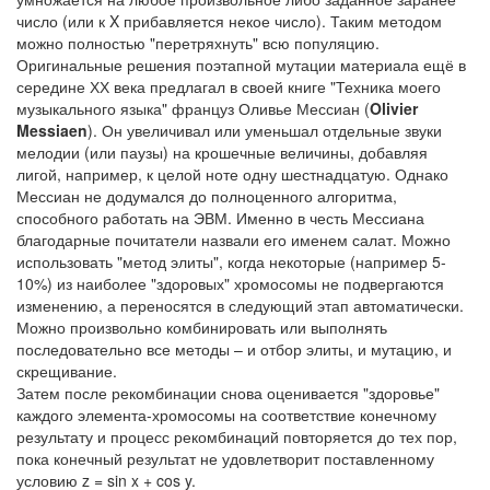
число (или к X прибавляется некое число). Таким методом
можно полностью "перетряхнуть" всю популяцию.
Оригинальные решения поэтапной мутации материала ещё в
середине ХХ века предлагал в своей книге "Техника моего
музыкального языка" француз Оливье Мессиан (
Olivier
Messiaen
). Он увеличивал или уменьшал отдельные звуки
мелодии (или паузы) на крошечные величины, добавляя
лигой, например, к целой ноте одну шестнадцатую. Однако
Мессиан не додумался до полноценного алгоритма,
способного работать на ЭВМ. Именно в честь Мессиана
благодарные почитатели назвали его именем салат. Можно
использовать "метод элиты", когда некоторые (например 5-
10%) из наиболее "здоровых" хромосомы не подвергаются
изменению, а переносятся в следующий этап автоматически.
Можно произвольно комбинировать или выполнять
последовательно все методы – и отбор элиты, и мутацию, и
скрещивание.
Затем после рекомбинации снова оценивается "здоровье"
каждого элемента-хромосомы на соответствие конечному
результату и процесс рекомбинаций повторяется до тех пор,
пока конечный результат не удовлетворит поставленному
условию z = sin x + cos y.