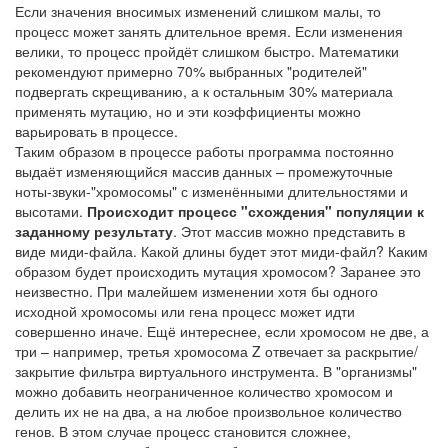
Если значения вносимых изменений слишком малы, то
процесс может занять длительное время. Если изменения
велики, то процесс пройдёт слишком быстро. Математики
рекомендуют примерно 70% выбранных "родителей"
подвергать скрещиванию, а к остальным 30% материала
применять мутацию, но и эти коэффициенты можно
варьировать в процессе.
Таким образом в процессе работы программа постоянно
выдаёт изменяющийся массив данных – промежуточные
ноты-звуки-"хромосомы" с изменёнными длительностями и
высотами.
Происходит процесс "схождения" популяции к
заданному результату
. Этот массив можно представить в
виде миди-файла. Какой длины будет этот миди-файл? Каким
образом будет происходить мутация хромосом? Заранее это
неизвестно. При малейшем изменении хотя бы одного
исходной хромосомы или гена процесс может идти
совершенно иначе. Ещё интереснее, если хромосом не две, а
три – например, третья хромосома Z отвечает за раскрытие/
закрытие фильтра виртуального инструмента. В "организмы"
можно добавить неограниченное количество хромосом и
делить их не на два, а на любое произвольное количество
генов. В этом случае процесс становится сложнее,