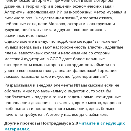
Генетические алгоритмы применяются в компьютерном
дизайне, в теории игр и в решении экономических задач.
Алгоритмы использования ИИ разнообразны: метод муравья и
пчелиного роя, "искусственная жизнь", алгоритм отжига,
нейронные сети, цепи Маркова, алгоритмы альтруизма и
кукушки, нечёткая логика и другие - все они описаны
различных источниках.
Однако имейте в виду, что подобные методы "вычисления"
музыки всегда вызывают настороженность властей, ядовитые
плевки завистливых коллег и непонимание со стороны
массовой аудитории: в СССР даже более невинные
эксперименты композиторов-авангардистов клеймили на
уровне всесоюзных газет, а власти фашистской Германии
ласково называли такое искусство "дегенеративным".
Разрабатывая и внедряя элементы ИИ мы сможем если не
обогнать мировую музыкальную индустрию, то хотя бы
приблизиться к лидерам гонки и задать новые неожиданные
направления движения – к счастью, кроме мозгов, здорового
любопытства и нестандартного мышления, здесь больше
ничего не требуется. А этого у нас всегда с избытком.
Другие прогнозы Нострадамуса 2.0
читайте в следующих
материалах.