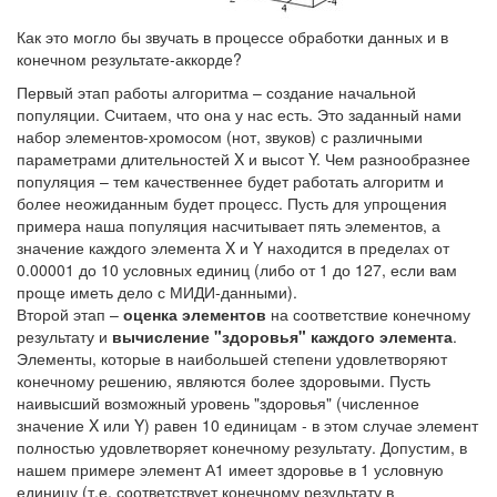
Как это могло бы звучать в процессе обработки данных и в
конечном результате-аккорде?
Первый этап работы алгоритма – создание начальной
популяции. Считаем, что она у нас есть. Это заданный нами
набор элементов-хромосом (нот, звуков) с различными
параметрами длительностей X и высот Y. Чем разнообразнее
популяция – тем качественнее будет работать алгоритм и
более неожиданным будет процесс. Пусть для упрощения
примера наша популяция насчитывает пять элементов, а
значение каждого элемента X и Y находится в пределах от
0.00001 до 10 условных единиц (либо от 1 до 127, если вам
проще иметь дело с МИДИ-данными).
Второй этап –
оценка элементов
на соответствие конечному
результату и
вычисление "здоровья" каждого элемента
.
Элементы, которые в наибольшей степени удовлетворяют
конечному решению, являются более здоровыми. Пусть
наивысший возможный уровень "здоровья" (численное
значение X или Y) равен 10 единицам - в этом случае элемент
полностью удовлетворяет конечному результату. Допустим, в
нашем примере элемент А1 имеет здоровье в 1 условную
единицу (т.е. соответствует конечному результату в