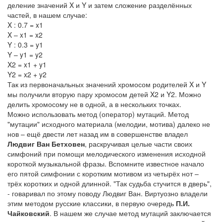
деление значений X и Y и затем сложение разделённых
частей, в нашем случае:
X : 0.7 = x1
X – x1 = x2
Y : 0.3 = y1
Y – y1 = y2
X2 = x1 + y1
Y2 = x2 + y2
Так из первоначальных значений хромосом родителей X и Y
мы получили вторую пару хромосом детей X2 и Y2. Можно
делить хромосому не в одной, а в нескольких точках.
Можно использовать метод (оператор) мутаций. Метод
"мутации" исходного материала (мелодии, мотива) далеко не
нов – ещё двести лет назад им в совершенстве владел
Людвиг Ван Бетховен
, раскручивая целые части своих
симфоний при помощи мелодического изменения исходной
короткой музыкальной фразы. Вспомните известное начало
его пятой симфонии с коротким мотивом из четырёх нот –
трёх коротких и одной длинной. "Так судьба стучится в дверь",
- говаривал по этому поводу Людвиг Ван. Виртуозно владели
этим методом русские классики, в первую очередь
П.И.
Чайковский
. В нашем же случае метод мутаций заключается