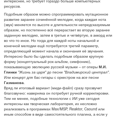
интереснее, но требует гораздо больше компьютерных
ресурсов.
Подобным образом можно спрограммировать мутационное
развитие заранее сочинённой мелодии, когда каждая нота
(звук) меняется по высоте и длительности непредсказуемым
образом, но постепенно всё перерастает во вторую заранее
заданную мелодию, затем в третью и четвёртую, в аккорд или
во что-то иное. Но тогда для каждой ноты начальной и
конечной мелодии ещё потребуется третий параметр,
определяющий момент начала и окончания её звучания.
Интересно было бы сделать подобным образом крупную
форму (концептуальный рок-альбом, симфонию),
показывающую эволюцию русской музыки – от оперы
М.И.
Глинки
"Жизнь за царя"
до песни
"Владимирский централ"
.
Или концерт для бас-гитары с оркестром на
все
песни
Газманова
.
Вряд ли итоговый вариант (миди-файл) сразу прозвучит
благозвучно: наверняка он потребует ручной корректировки.
Тем не менее, подобные технологии с ИИ уже сегодня
интересны как творческая лаборатория, их несложно
реализовать в программах Max/MSP, Reaktor, Csound или
иным способом в виде самостоятельного плагина, а если у