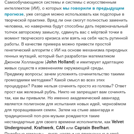
Самообучающиеся системы и системы с искусственным
интеллектом (ИИ), о которых
мы говорили в предыдущем
прогнозе
, уже сегодня можно использовать как подспорье в
творческой практике. Вряд ли они смогут полностью заменить
человека, но наверняка будут способны дать первоначальный
толчок авторскому замыслу, сдвинуть вас с мёртвой точки в
момент творческого кризиса или взять на себя часть рутинной
работы. В качестве примера можно привести простой
генетический алгоритм с ИИ на основе механизма природных
генных мутаций, который был разработан математиком
Джоном Холландом (
John Holland
) и имитирует адаптацию
живых существ к изменениям окружающей среды.
Предвижу вопросы: зачем усложнять сочинительство такими
громоздкими методами? Какой смысл во всех этих
процедурах? Разве нельзя сочинять просто из головы? Ответ
прост как железный рубль. Никто не запрещает вам сочинять
так, как вы привыкли. Но именно академический авангард
является полигоном для испытания новых идей, чернозёмом
для проращивания семян. Затем на стыке авангарда и
традиционной поп-рок-музыки рождаются такие
нестандартные для своего времени исполнители, как
Velvet
Underground
,
Kraftwerk
,
CAN
или
Captain Beefhart
.
Подобные команды – пусть часто и не признанные в своё