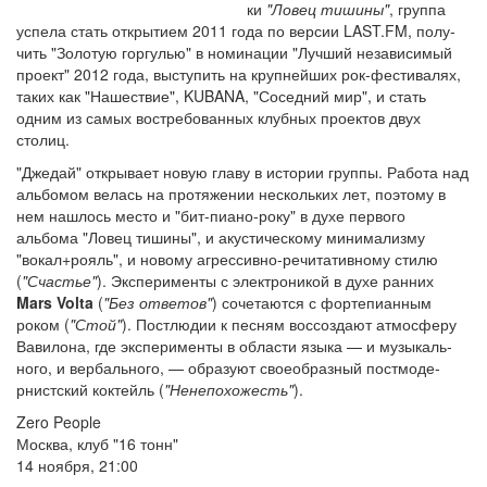
ки
"Ловец ти­ши­ны"
, гру­ппа
успела стать отк­рытием 2011 года по ве­рсии LAST.FM, по­лу­
чить "Золотую го­ргулью" в номинации "Лучший не­за­висимый
проект" 2012 года, вы­ступить на круп­ней­ших рок-фе­сти­ва­лях,
таких как "Нашест­вие", KUBANA, "Сосе­дний мир", и стать
одним из самых вост­ре­бо­ва­нных клу­бных проек­тов двух
столиц.
"Джедай" отк­рывает новую главу в истории груп­пы. Работа над
альбомом велась на про­тя­жении нес­коль­ких лет, поэтому в
нем на­шлось ме­сто и "бит-пиано-року" в духе пе­рвого
альбома "Ловец ти­ши­ны", и аку­стиче­скому ми­ни­мали­зму
"вокал+рояль", и но­во­му аг­рес­си­вно-ре­чи­тати­вному стилю
(
"Счастье"
). Экспе­ри­ме­нты с элект­ро­ни­кой в духе ра­нних
Mars Volta
(
"Без ответов"
) со­че­таются с фо­ртепиан­ным
роком (
"Стой"
). Пост­людии к пе­сням вос­соз­да­ют ат­мос­феру
Вави­ло­на, где экспе­ри­ме­нты в об­лас­ти языка — и му­зы­каль­
ного, и ве­рбаль­ного, — образуют своеоб­раз­ный пост­моде­
рнистский ко­ктейль (
"Нене­по­хожесть"
).
Zero People
Москва, клуб "16 тонн"
14 ноября, 21:00