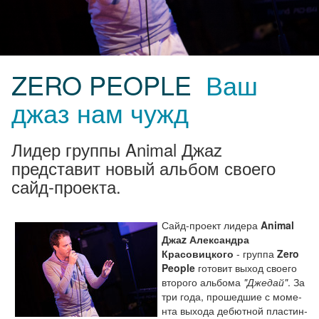
ZERO PEOPLE
Ваш
джаз нам чужд
Лидер группы Animal Джаz
представит новый альбом своего
сайд-проекта.
Сайд-проект лидера
Animal
Джаz Александра
Красовицкого
- группа
Zero
People
готовит выход своего
вто­ро­го альбома
"Джедай"
. За
три года, проше­дшие с моме­
нта вы­хо­да дебю­тной плас­тин­