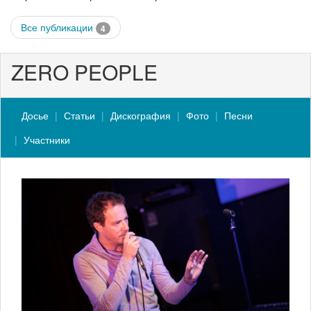
Все публикации
4
ZERO PEOPLE
Досье
Статьи
Дискография
Фото
Песни
Участники