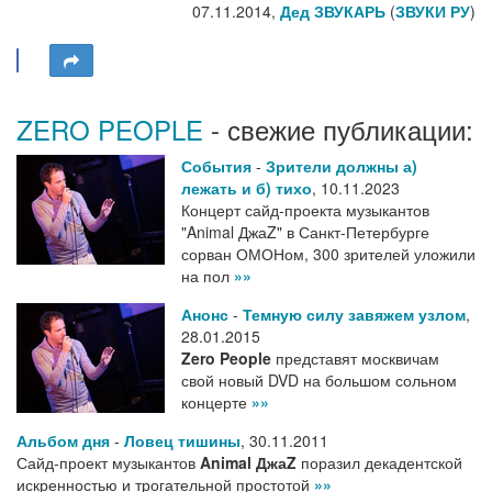
07.11.2014,
Дед ЗВУКАРЬ
(
ЗВУКИ РУ
)
ZERO PEOPLE
- свежие публикации:
События
-
Зрители должны а)
лежать и б) тихо
,
10.11.2023
Концерт сайд-проекта музыкантов
"Animal ДжаZ" в Санкт-Петербурге
сорван ОМОНом, 300 зрителей уложили
на пол
»»
Анонс
-
Темную силу завяжем узлом
,
28.01.2015
Zero People
представят москвичам
свой новый DVD на большом сольном
концерте
»»
Альбом дня
-
Ловец тишины
,
30.11.2011
Сайд-проект музыкантов
Animal ДжаZ
поразил декадентской
искренностью и трогательной простотой
»»