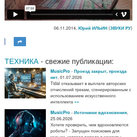
06.11.2014,
Юрий ИЛЬИН
(
ЗВУКИ РУ
)
ТЕХНИКА
- свежие публикации:
MusicPro
-
Проезд закрыт, проезда
нет
,
01.07.2026
Tidal отказывает в выплате авторских
отчислений трекам, сгенерированным с
использованием искусственного
интеллекта
»»
MusicPro
-
Источники вдохновения
,
25.06.2026
Хотите проверить, чем вдохновляются
роботы? - Запущен поисковик для
музыки, которая попала в массивы