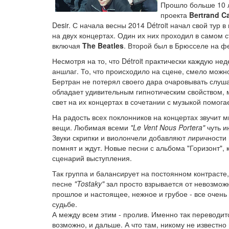
Прошло больше 10 л
проекта
Bertrand C
Desir. С начала весны 2014 Détroit начал свой тур 
на двух концертах. Один их них проходил в самом 
включая
The Beatles
. Второй был в Брюсселе на 
Несмотря на то, что Détroit практически каждую не
аншлаг. То, что происходило на сцене, смело можно
Бертран не потерял своего дара очаровывать слуша
обладает удивительным гипнотическим свойством,
свет на их концертах в сочетании с музыкой помо
На радость всех поклонников на концертах звучит 
вещи. Любимая всеми
"Le Vent Nous Portera"
чуть и
Звуки скрипки и виолончели добавляют лиричности
помнят и ждут. Новые песни с альбома "Горизонт",
сценарий выступления.
Так группа и балансирует на постоянном контрасте
песне
"Tostaky"
зал просто взрывается от невозможн
прошлое и настоящее, нежное и грубое - все очень п
судьбе.
А между всем этим - пролив. Именно так переводится
возможно, и дальше. А что там, никому не известно