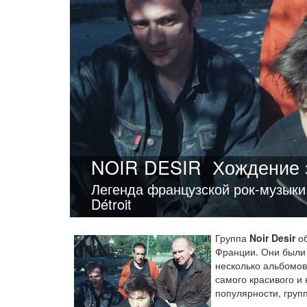
NOIR DESIR
Хождение 
Легенда французской рок-музыки
Détroit
Группа
Noir Desir
об
Франции. Они были 
несколько альбомов
самого красивого и
популярности, групп