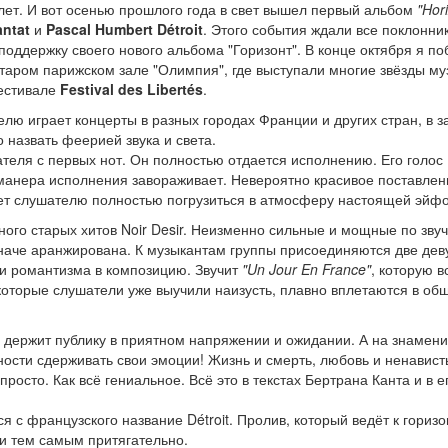
ет. И вот осенью прошлого года в свет вышел первый альбом
"Hor
antat
и
Pascal Humbert
Détroit
. Этого события ждали все поклонник
в поддержку своего нового альбома "Горизонт". В конце октября я п
старом парижском зале "Олимпия", где выступали многие звёзды му
фестивале
Festival des Libertés
.
делю играет концерты в разных городах Франции и других стран, в 
 назвать феерией звука и света.
теля с первых нот. Он полностью отдается исполнению. Его голос
 манера исполнения завораживает. Невероятно красивое поставле
гает слушателю полностью погрузиться в атмосферу настоящей эйф
много старых хитов Noir Desir. Неизменно сильные и мощные по зву
наче аранжирована. К музыкантам группы присоединяются две дев
 и романтизма в композицию. Звучит
"Un Jour En France"
, которую в
 которые слушатели уже выучили наизусть, плавно вплетаются в об
, держит публику в приятном напряжении и ожидании. А на знамен
ости сдерживать свои эмоции! Жизнь и смерть, любовь и ненавист
росто. Как всё гениальное. Всё это в текстах Бертрана Канта и в е
 с французского название Détroit. Пролив, который ведёт к горизо
 и тем самым притягательно.