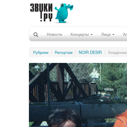
Новости
Концерты
Лица
А
Рубрики
Репортаж
NOIR DESIR
Хождение 