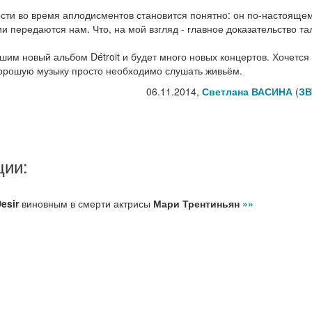
сти во время аплодисментов становится понятно: он по-настояще
ии передаются нам. Что, на мой взгляд - главное доказательство та
шим новый альбом Détroit и будет много новых концертов. Хочется
 хорошую музыку просто необходимо слушать живьём.
06.11.2014,
Светлана ВАСИНА
(
ЗВ
ции:
Desir
виновным в смерти актрисы
Мари Трентиньян
»»