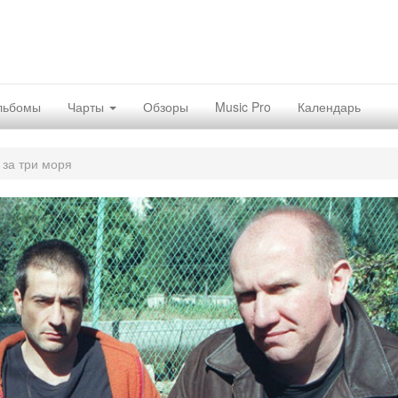
льбомы
Чарты
Обзоры
Music Pro
Календарь
за три моря