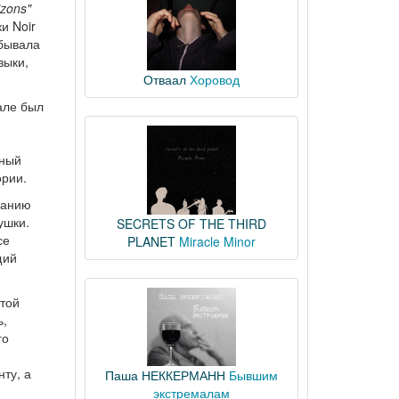
izons"
и Noir
обывала
зыки,
Отваал
Хоровод
зале был
нный
ории.
чанию
ушки.
SECRETS OF THE THIRD
се
PLANET
Miracle Minor
щий
итой
ь,
го
нту, а
Паша НЕККЕРМАНН
Бывшим
экстремалам