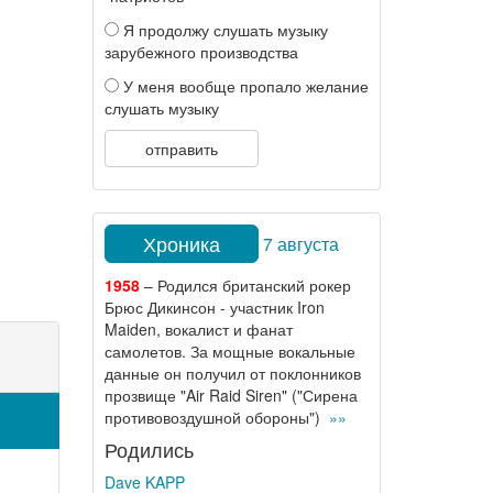
Я продолжу слушать музыку
зарубежного производства
У меня вообще пропало желание
слушать музыку
отправить
Хроника
7 августа
1958
– Родился британский рокер
Брюс Дикинсон - участник Iron
Maiden, вокалист и фанат
самолетов. За мощные вокальные
данные он получил от поклонников
прозвище "Air Raid Siren" ("Сирена
противовоздушной обороны")
»»
Родились
Dave KAPP