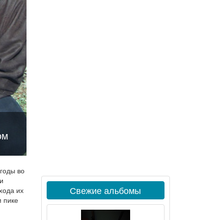
ом
 годы во
и
Свежие альбомы
хода их
м пике