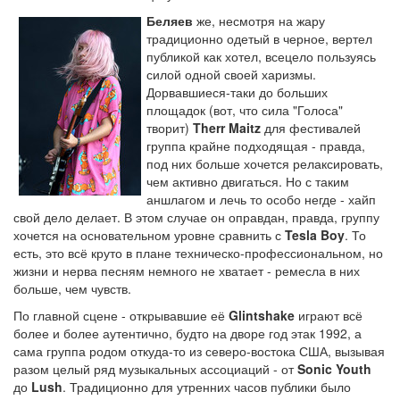
Беляев
же, несмотря на жару
традиционно одетый в черное, вертел
публикой как хотел, всецело пользуясь
силой одной своей харизмы.
Дорвавшиеся-таки до больших
площадок (вот, что сила "Голоса"
творит)
Therr Maitz
для фестивалей
группа крайне подходящая - правда,
под них больше хочется релаксировать,
чем активно двигаться. Но с таким
аншлагом и лечь то особо негде - хайп
свой дело делает. В этом случае он оправдан, правда, группу
хочется на основательном уровне сравнить с
Tesla Boy
. То
есть, это всё круто в плане техническо-профессиональном, но
жизни и нерва песням немного не хватает - ремесла в них
больше, чем чувств.
По главной сцене - открывавшие её
Glintshake
играют всё
более и более аутентично, будто на дворе год этак 1992, а
сама группа родом откуда-то из северо-востока США, вызывая
разом целый ряд музыкальных ассоциаций - от
Sonic Youth
до
Lush
. Традиционно для утренних часов публики было