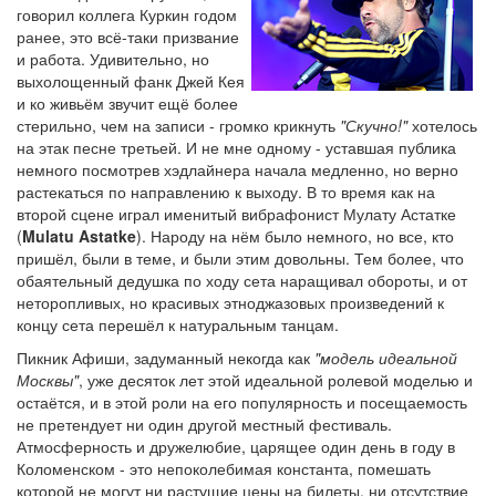
говорил коллега Куркин годом
ранее, это всё-таки призвание
и работа. Удивительно, но
выхолощенный фанк Джей Кея
и ко живьём звучит ещё более
стерильно, чем на записи - громко крикнуть
"Скучно!"
хотелось
на этак песне третьей. И не мне одному - уставшая публика
немного посмотрев хэдлайнера начала медленно, но верно
растекаться по направлению к выходу. В то время как на
второй сцене играл именитый вибрафонист Мулату Астатке
(
Mulatu Astatke
). Народу на нём было немного, но все, кто
пришёл, были в теме, и были этим довольны. Тем более, что
обаятельный дедушка по ходу сета наращивал обороты, и от
неторопливых, но красивых этноджазовых произведений к
концу сета перешёл к натуральным танцам.
Пикник Афиши, задуманный некогда как
"модель идеальной
Москвы"
, уже десяток лет этой идеальной ролевой моделью и
остаётся, и в этой роли на его популярность и посещаемость
не претендует ни один другой местный фестиваль.
Атмосферность и дружелюбие, царящее один день в году в
Коломенском - это непоколебимая константа, помешать
которой не могут ни растущие цены на билеты, ни отсутствие