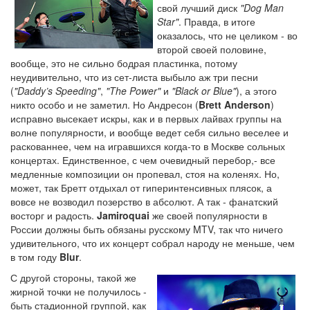
свой лучший диск
"Dog Man
Star"
. Правда, в итоге
оказалось, что не целиком - во
второй своей половине,
вообще, это не сильно бодрая пластинка, потому
неудивительно, что из сет-листа выбыло аж три песни
(
"Daddy’s Speeding"
,
"The Power"
и
"Black or Blue"
), а этого
никто особо и не заметил. Но Андресон (
Brett Anderson
)
исправно высекает искры, как и в первых лайвах группы на
волне популярности, и вообще ведет себя сильно веселее и
раскованнее, чем на игравшихся когда-то в Москве сольных
концертах. Единственное, с чем очевидный перебор,- все
медленные композиции он пропевал, стоя на коленях. Но,
может, так Бретт отдыхал от гиперинтенсивных плясок, а
вовсе не возводил позерство в абсолют. А так - фанатский
восторг и радость.
Jamiroquai
же своей популярности в
России должны быть обязаны русскому MTV, так что ничего
удивительного, что их концерт собрал народу не меньше, чем
в том году
Blur
.
С другой стороны, такой же
жирной точки не получилось -
быть стадионной группой, как