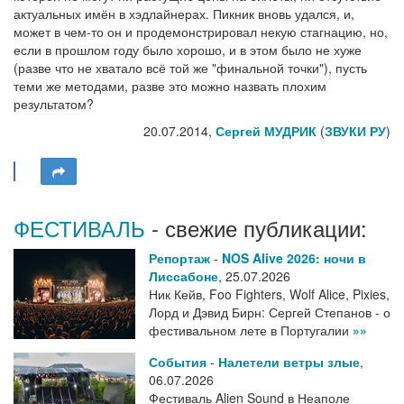
актуальных имён в хэдлайнерах. Пикник вновь удался, и,
может в чем-то он и продемонстрировал некую стагнацию, но,
если в прошлом году было хорошо, и в этом было не хуже
(разве что не хватало всё той же "финальной точки"), пусть
теми же методами, разве это можно назвать плохим
результатом?
20.07.2014,
Сергей МУДРИК
(
ЗВУКИ РУ
)
ФЕСТИВАЛЬ
- свежие публикации:
Репортаж
-
NOS Alive 2026: ночи в
Лиссабоне
,
25.07.2026
Ник Кейв, Foo Fighters, Wolf Alice, Pixies,
Лорд и Дэвид Бирн: Сергей Степанов - о
фестивальном лете в Португалии
»»
События
-
Налетели ветры злые
,
06.07.2026
Фестиваль Alien Sound в Неаполе