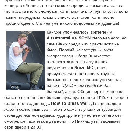
концертах Ляписа, но та ближе к середине раскачалась, так
что паззл в итоге сложился, хотя изначально группа выглядела
неким инородным телом в списке артистов (хотя, после
прошлогоднего Сплина уже никого подобным не удивишь).
Как уже упоминалось, зрителей у
Austronatalis
и
SOHN
было немного, но
случайных среди них практически не
было. Первый, как всегда, живьём
экспрессивен и бодр (в качестве
гостевого камео в выступлении
поучаствовал
Noize MC
), а вот
прячущегося за названием группы
безымянного англичанина уже успели
наречь
"Джеймсом Блейком для
бедных"
, а зря. Общие черты, конечно,
есть, но в его песнях больше чувствуется пост-r'n'b, что скорее
ставит его в один ряд с
How To Dress Well
. Да и нещадная
жара и солнечный свет - это не самый лучший антураж для
столь деликатной музыки, куда круче и уместнее бы его сет
смотрелся часа этак в два ночи. Но Пикник, увы, закрывает
свои двери в 23.00.