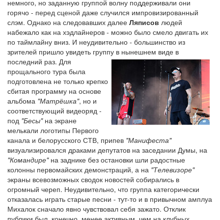
немного, но заданную группой волну поддерживали они
горячо - перед сценой даже случился импровизированный
слэм. Однако на следовавших далее
Ляписов
людей
набежало как на хэдлайнеров - можно было смело двигать их
по таймлайну вниз. И неудивительно - большинство из
зрителей пришло увидеть группу в нынешнем виде в
последний раз.
Для
прощального тура была
подготовлена не только крепко
сбитая программу на основе
альбома
"Матрёшка"
, но и
соответствующий видеоряд -
под
"Бесы"
на экране
мелькали логотипы Первого
канала и белорусского СТВ, припев
"Манифеста"
визуализировался драками депутатов на заседании Думы, на
"Командире"
на заднике без остановки шли радостные
колонны первомайских демонстраций, а на
"Телевизоре"
экраны всевозможных сводок новостей собирались в
огромный череп. Неудивительно, что группа категорически
отказалась играть старые песни - тут-то и в привычном амплуа
Михалок сначало явно чувствовал себя зажато. Отклик
публики был, конечно, менее активным, чем на клубных