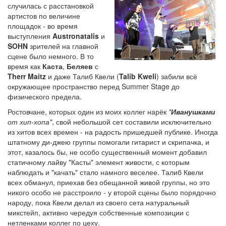
случилась с расстановкой
артистов по величине
площадок - во время
выступления
Austronatalis
и
SOHN
зрителей на главной
сцене было немного. В то
время как
Каста
,
Беляев
с
Therr Maitz
и даже Талиб Квели (
Talib Kweli
) забили всё
окружающее пространство перед Summer Stage до
физического предела.
Ростовчане, которых один из моих коллег нарёк
"
Иванушками
от хип-хопа"
, свой небольшой сет составили исключительно
из хитов всех времен - на радость пришедшей публике. Иногда
штатному ди-джею группы помогали гитарист и скрипачка, и
этот, казалось бы, не особо существенный момент добавил
статичному лайву "Касты" элемент живости, с которым
наблюдать и "качать" стало намного веселее. Талиб Квели
всех обманул, приехав без обещанной живой группы, но это
никого особо не расстроило - у второй сцены было порядочно
народу, пока Квели делал из своего сета натуральный
микстейп, активно чередуя собственные композиции с
нетленками коллег по цеху.