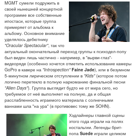
MGMT сумели подружить в
своей нынешней концертной
программе все собственные
ипостаси, которые группа
примеряет от альбома к
альбому. Основное внимание
уделялось дебютнику
"Oracular Spectacular"
, так что
актуальный окончательный переход группы к психодел-попу
был виден лишь частично - например, в "вырви-глаз"-
видеоряде (особенно хочется отметить использование камеры
GoPro в кавере на
"Introspection"
Faine Jade
), или в безумном
5-минутном лирическом отступлении в
"Kids"
(которое потом
логично перетекло в полную наркоманию финальной песни
"Alien Days"
). Группа выглядит будто не от мира сего, но
требуемое от неё выполняет на полную, да и общая
расслабленность играемого материала с солнечными
ваннами шла "на ура" (в противовес тому же SOHN).
Хэдлайнеры главной сцены
этого года играли на полях
ностальгии. Легенды брит-
попа
Suede
играли целиком