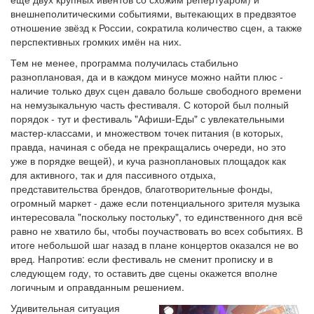
внешнеполитическими событиями, вытекающих в предвзятое
отношение звёзд к России, сократила количество сцен, а также
перспективных громких имён на них.
Тем не менее, программа получилась стабильно
разноплановая, да и в каждом минусе можно найти плюс -
наличие только двух сцен давало больше свободного времени
на немузыкальную часть фестиваля. С которой был полный
порядок - тут и фестиваль "Афиши-Еды" с увлекательными
мастер-классами, и множеством точек питания (в которых,
правда, начиная с обеда не прекращались очереди, но это
уже в порядке вещей), и куча разноплановых площадок как
для активного, так и для пассивного отдыха,
представительства брендов, благотворительные фонды,
огромный маркет - даже если потенциального зрителя музыка
интересовала "поскольку постольку", то единственного дня всё
равно не хватило бы, чтобы поучаствовать во всех событиях. В
итоге небольшой шаг назад в плане концертов оказался не во
вред. Напротив: если фестиваль не сменит прописку и в
следующем году, то оставить две сцены окажется вполне
логичным и оправданным решением.
Удивительная ситуация