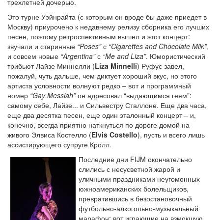
трехлетней дочерью.
Это турне Уэйнрайта (с которым он вроде бы даже приедет в
Москву) приурочено к недавнему релизу сборника его лучших
песен, поэтому ретроспективным вышел и этот концерт:
звучали и старинные
“Poses”
с
“Cigarettes and Chocolate Milk”
,
и совсем новые
“Argentina”
с
“Me and Liza”
. Юмористический
трибьют Лайзе Миннелли (
Liza Minnelli
) Руфус завел,
пожалуй, чуть дальше, чем диктует хороший вкус, но этого
артиста условности волнуют редко – вот и программный
номер
“Gay Messiah”
он адресовал “выдающимся геям”:
самому себе, Лайзе... и Сильвестру Сталлоне. Еще два часа,
еще два десятка песен, еще один эталонный концерт – и,
конечно, всегда приятно наткнуться по дороге домой на
живого Элвиса Костелло (
Elvis Costello
), пусть и всего лишь
ассистирующего супруге Кролл.
Последние дни FIJM окончательно
слились с несусветной жарой и
уличными праздниками неугомонных
южноамериканских болельщиков,
превратившись в безостановочный
футбольно-алкогольно-музыкальный
марафон: вот играющие на взмокшую