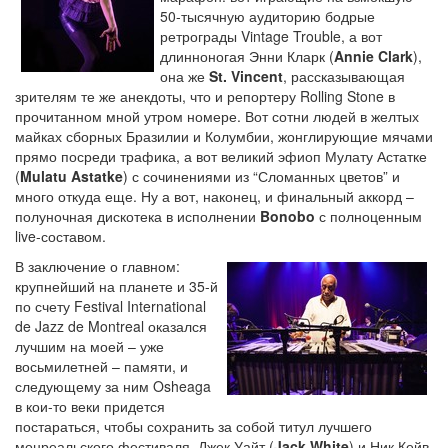
50-тысячную аудиторию бодрые
ретрограды Vintage Trouble, а вот
длинноногая Энни Кларк (
Annie Clark
),
она же
St. Vincent
, рассказывающая
зрителям те же анекдоты, что и репортеру Rolling Stone в
прочитанном мной утром номере. Вот сотни людей в желтых
майках сборных Бразилии и Колумбии, жонглирующие мячами
прямо посреди трафика, а вот великий эфиоп Мулату Астатке
(
Mulatu Astatke
) с сочинениями из “Сломанных цветов” и
много откуда еще. Ну а вот, наконец, и финальный аккорд –
полуночная дискотека в исполнении
Bonobo
с полноценным
live-составом.
В заключение о главном:
крупнейший на планете и 35-й
по счету Festival International
de Jazz de Montreal оказался
лучшим на моей – уже
восьмилетней – памяти, и
следующему за ним Osheaga
в кои-то веки придется
постараться, чтобы сохранить за собой титул лучшего
монреальского фестиваля. Джек Уайт (
Jack White
) и Ник Кейв