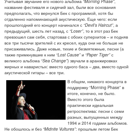
Учитывая звучание его нового альбома
“Morning Phase”
,
название фестиваля и сидячий зал, были все основания
предполагать, что вернулся Бек с программой, хотя бы
отдаленно напоминающей акустическую. Еще чего: если
прошлогодний его концерт начинался с
“Devil’s Haircut”
, а
предыдущий, шесть лет назад, с
“Loser”
, то в этот раз Бек
превзошел сам себя, стартовав с обоих суперхитов – и подняв
все три тысячи зрителей с их кресел, куда они не больше не
присаживались. Даже новые, тихие и безмятежные, песни (а
также примкнувшие к ним
“Lost Cause”
и
“Paper Tiger”
с
великого альбома
“Sea Change”
) звучали в аранжировках
жирных и наваристых: вместо одного баса – два, вместо одной
акустической гитары – все три.
В общем, никакого концерта в
поддержку “Morning Phase” в
итоге, конечно, не было.
Вместо этого была
практически идеальная
ретроспектива: песни с семи
разных, выпущенных между
1994 и 2014 годами альбомов.
Не обошлось и без
“Midnite Vultures”
: прошлым летом Бек