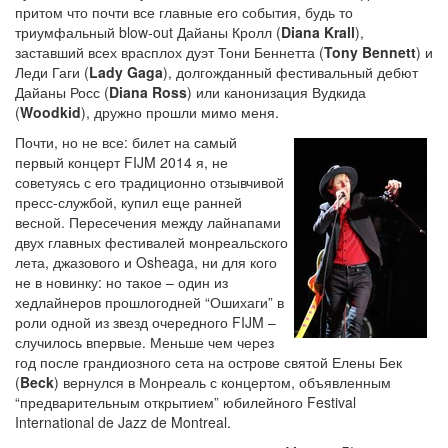
притом что почти все главные его события, будь то
триумфальный blow-out Дайаны Кролл (
Diana Krall
),
заставший всех врасплох дуэт Тони Беннетта (
Tony Bennett
) и
Леди Гаги (
Lady Gaga
), долгожданный фестивальный дебют
Дайаны Росс (
Diana Ross
) или канонизация Вудкида
(
Woodkid
), дружно прошли мимо меня.
Почти, но не все: билет на самый
первый концерт FIJM 2014 я, не
советуясь с его традиционно отзывчивой
пресс-службой, купил еще ранней
весной. Пересечения между лайнапами
двух главных фестивалей монреальского
лета, джазового и Osheaga, ни для кого
не в новинку: но такое – один из
хедлайнеров прошлогодней “Ошихаги” в
роли одной из звезд очередного FIJM –
случилось впервые. Меньше чем через
год после грандиозного сета на острове святой Елены Бек
(
Beck
) вернулся в Монреаль с концертом, объявленным
“предварительным открытием” юбилейного Festival
International de Jazz de Montreal.