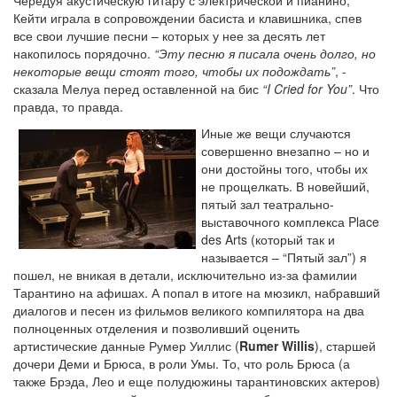
Кейти играла в сопровождении басиста и клавишника, спев
все свои лучшие песни – которых у нее за десять лет
накопилось порядочно.
“Эту песню я писала очень долго, но
некоторые вещи стоят того, чтобы их подождать”
, -
сказала Мелуа перед оставленной на бис
“I Cried for You”
. Что
правда, то правда.
Иные же вещи случаются
совершенно внезапно – но и
они достойны того, чтобы их
не прощелкать. В новейший,
пятый зал театрально-
выставочного комплекса Place
des Arts (который так и
называется – “Пятый зал”) я
пошел, не вникая в детали, исключительно из-за фамилии
Тарантино на афишах. А попал в итоге на мюзикл, набравший
диалогов и песен из фильмов великого компилятора на два
полноценных отделения и позволивший оценить
артистические данные Румер Уиллис (
Rumer Willis
), старшей
дочери Деми и Брюса, в роли Умы. То, что роль Брюса (а
также Брэда, Лео и еще полудюжины тарантиновских актеров)