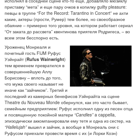
исполнял в соседней сцене кто-то еще, добавляло мюзиклу
приставку “мета” и еще пару очков в копилку guilty pleasure:
певцы в труппе “For the Record: Tarantino in Concert” не ахти
какие, актеры (прости, Румер) тем более, но своеобразное
обаяние – примерно того уровня, на котором работает сериал
“От заката до рассвета” квентинова приятеля Родригеса, – во
всем этом бесспорно есть.
Уроженец Монреаля и
почетный гость FIJM Руфус
Уэйнрайт (
Rufus Wainwright
)
тем временем превратился в
совершеннейшую Аллу
Борисовну – вплоть до того,
что мужа своего называет не
иначе как “зайчиком”. Третий и
последний из камерных бенефисов Уэйнрайта на сцене
Theatre du Nouveau Monde обернулся, как это часто бывает,
семейным предприятием: Руфус исполнил одну из песен отца
и посвященную покойной матери
“Candles”
a cappella,
эпизодически аккомпанировали ему тетя и одна из сестер, на
“Hallelujah”
вышел и зайчик, а вообще в Монреаль они с
Руфусом приехали провести время с их (и Лорки Коэн)