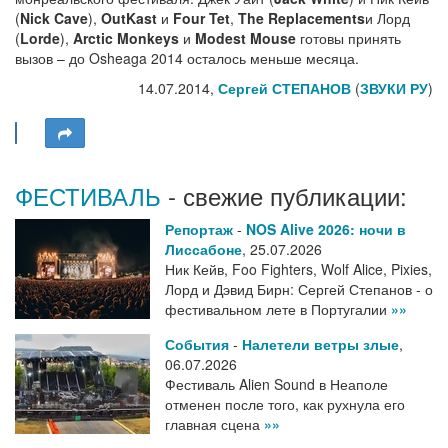
(
Nick Cave
),
OutKast
и
Four Tet
,
The Replacements
и Лорд
(
Lorde
),
Arctic Monkeys
и
Modest Mouse
готовы принять
вызов – до Osheaga 2014 осталось меньше месяца.
14.07.2014,
Сергей СТЕПАНОВ
(
ЗВУКИ РУ
)
ФЕСТИВАЛЬ
- свежие публикации:
Репортаж
-
NOS Alive 2026: ночи в
Лиссабоне
,
25.07.2026
Ник Кейв, Foo Fighters, Wolf Alice, Pixies,
Лорд и Дэвид Бирн: Сергей Степанов - о
фестивальном лете в Португалии
»»
События
-
Налетели ветры злые
,
06.07.2026
Фестиваль Alien Sound в Неаполе
отменен после того, как рухнула его
главная сцена
»»