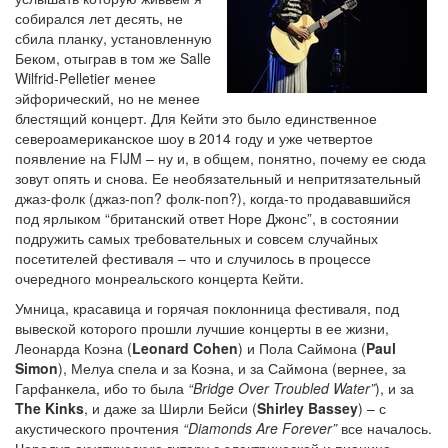
собирался лет десять, не
сбила планку, установленную
Беком, отыграв в том же Salle
Wilfrid-Pelletier менее
эйфорический, но не менее
блестящий концерт. Для Кейти это было единственное
североамериканское шоу в 2014 году и уже четвертое
появление на FIJM – ну и, в общем, понятно, почему ее сюда
зовут опять и снова. Ее необязательный и непритязательный
джаз-фолк (джаз-поп? фолк-поп?), когда-то продававшийся
под ярлыком “британский ответ Норе Джонс”, в состоянии
подружить самых требовательных и совсем случайных
посетителей фестиваля – что и случилось в процессе
очередного монреальского концерта Кейти.
Умница, красавица и горячая поклонница фестиваля, под
вывеской которого прошли лучшие концерты в ее жизни,
Леонарда Коэна (
Leonard Cohen
) и Пола Саймона (
Paul
Simon
), Мелуа спела и за Коэна, и за Саймона (вернее, за
Гарфанкела, ибо то была
“Bridge Over Troubled Water”
), и за
The Kinks
, и даже за Ширли Бейси (
Shirley Bassey
) – с
акустического прочтения
“Diamonds Are Forever”
все началось.
Чередуя акустическую гитару с электрической и пианино,