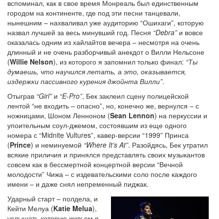
вспоминал, как в свое время Монреаль был единственным
городом на континенте, где под эти песни танцевали,
нынешним – нахваливал уже аудиторию “Ошихаги”, которую
назвал лучшей за весь минувший год. Песня
“Debra”
и вовсе
оказалась одним из хайлайтов вечера – несмотря на очень
длинный и не очень разборчивый анекдот о Вилли Нельсоне
(
Willie Nelson
), из которого я запомнил только финал:
“Ты
думаешь, что научился летать, а это, оказывается,
издержки пассивного курения джойнта Вилли”
.
Отыграв
“Girl”
и
“E-Pro”
, Бек заклеил сцену полицейской
лентой “не входить – опасно”, но, конечно же, вернулся – с
ножницами, Шоном Ленноном (
Sean Lennon
) на перкуссии и
упоительным соул-джемом, состоявшим из еще одного
номера с “Midnite Vultures”, кавер-версии “1999” Принса
(
Prince
) и неминуемой
“Where It’s At”
. Разойдясь, Бек утратил
всякие приличия и принялся представлять своих музыкантов
совсем как в бессмертной концертной версии “Вечной
молодости” Чижа – с издевательскими соло после каждого
имени – и даже снял непременный пиджак.
Ударный старт – полдела, и
Кейти Мелуа (
Katie Melua
),
услышать которую живьем я