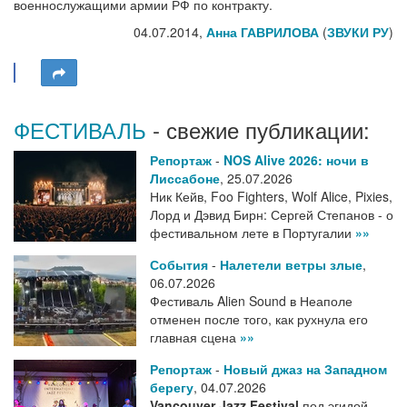
военнослужащими армии РФ по контракту.
04.07.2014,
Анна ГАВРИЛОВА
(
ЗВУКИ РУ
)
ФЕСТИВАЛЬ
- свежие публикации:
Репортаж
-
NOS Alive 2026: ночи в
Лиссабоне
,
25.07.2026
Ник Кейв, Foo Fighters, Wolf Alice, Pixies,
Лорд и Дэвид Бирн: Сергей Степанов - о
фестивальном лете в Португалии
»»
События
-
Налетели ветры злые
,
06.07.2026
Фестиваль Alien Sound в Неаполе
отменен после того, как рухнула его
главная сцена
»»
Репортаж
-
Новый джаз на Западном
берегу
,
04.07.2026
Vancouver Jazz Festival
под эгидой