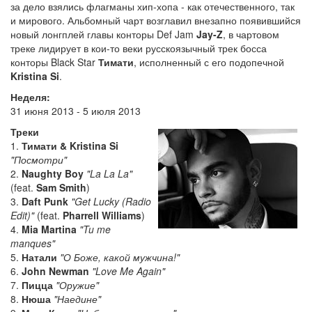
за дело взялись флагманы хип-хопа - как отечественного, так
и мирового. Альбомный чарт возглавил внезапно появившийся
новый лонгплей главы конторы Def Jam
Jay-Z
, в чартовом
треке лидирует в кои-то веки русскоязычный трек босса
конторы Black Star
Тимати
, исполненный с его подопечной
Kristina Si
.
Неделя:
31 июня 2013 - 5 июля 2013
Треки
1.
Тимати & Kristina Si
"Посмотри"
2.
Naughty Boy
"La La La"
(feat.
Sam Smith
)
3.
Daft Punk
"Get Lucky (Radio
Edit)"
(feat.
Pharrell Williams
)
4.
Mia Martina
"Tu me
manques"
5.
Натали
"О Боже, какой мужчина!"
6.
John Newman
"Love Me Again"
7.
Пицца
"Оружие"
8.
Нюша
"Наедине"