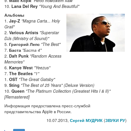
9.
Макс Корж
"Небо поможет нам"
10.
Lana Del Rey
"Young And Beautiful"
Альбомы
1.
Jay-Z
"Magna Carta... Holy
Grail"
2.
Various Artists
"Superstar
DJs (Ministry of Sound)"
5.
Григорий Лепс
"The Best"
7.
Баста
"Баста 4"
2.
Daft Punk
"Random Access
Memories"
6.
Kanye West
"Yeezus"
7.
The Beatles
"1"
1.
OST
"The Great Gatsby"
9.
Sting
"The Best of 25 Years" (Deluxe Version)
10.
Queen
"The Platinum Collection (Greatest Hits I & II)"
[Remastered]
Информация предоставлена пресс-службой
представительства Apple в России.
10.07.2013,
Сергей МУДРИК
(
ЗВУКИ РУ
)