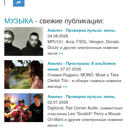
МУЗЫКА
- свежие публикации:
Анализ
-
Проверка пульса: июль
,
04.08.2026
MPU101, Arca, FSOL, Heogen, Donato
Dozzy и другие электронные новинки
июля
»»
Анализ
-
Прослушка: 8 альбомов
июня
,
07.07.2026
Оливия Родриго, MONO, Muse и Tara
Clerkin Trio - в обзоре главных новинок
месяца
»»
Анализ
-
Проверка пульса: июнь
,
02.07.2026
Digitonal, Pye Corner Audio, совместная
пластинка Lee "Scratch" Perry и Mouse
On Mars и другие электронные новинки
июня
»»