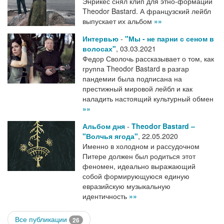
Энрикес снял клип для этно-формации
Theodor Bastard. А французский лейбл
выпускает их альбом
»»
Интервью
-
"Мы - не парни с сеном в
волосах"
,
03.03.2021
Федор Сволочь рассказывает о том, как
группа Theodor Bastard в разгар
пандемии была подписана на
престижный мировой лейбл и как
наладить настоящий культурный обмен
»»
Альбом дня
-
Theodor Bastard –
"Волчья ягода"
,
22.05.2020
Именно в холодном и рассудочном
Питере должен был родиться этот
феномен, идеально выражающий
собой формирующуюся единую
евразийскую музыкальную
идентичность
»»
Все публикации
26