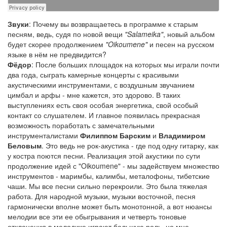
Звуки
: Почему вы возвращаетесь в программе к старым
песням, ведь, судя по новой вещи
"Salameika"
, новый альбом
будет скорее продолжением
"Oikoumene"
и песен на русском
языке в нём не предвидится?
Фёдор
: После больших площадок на которых мы играли почти
два года, сыграть камерные концерты с красивыми
акустическими инструментами, с воздушным звучанием
цимбал и арфы - мне кажется, это здорово. В таких
выступлениях есть своя особая энергетика, свой особый
контакт со слушателем. И главное появилась прекрасная
возможность поработать с замечательными
инструменталистами
Филиппом Барским
и
Владимиром
Беловым
. Это ведь не рок-акустика - где под одну гитарку, как
у костра поются песни. Реализация этой акустики по сути
продолжение идей с "Oikoumene" - мы задействуем множество
инструментов - маримбы, калимбы, металофоны, тибетские
чаши. Мы все песни сильно перекроили. Это была тяжелая
работа. Для народной музыки, музыки восточной, песня
гармонически вполне может быть монотонной, а вот нюансы
мелодии все эти ее обыгрывания и четверть тоновые
отклонения в мелодике играют большую роль, но мне