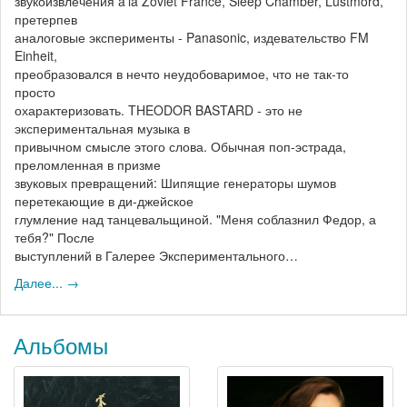
звукоизвлечения a'la Zoviet France, Sleep Chamber, Lustmord,
претерпев
аналоговые эксперименты - Panasonic, издевательство FM
Einheit,
преобразовался в нечто неудобоваримое, что не так-то
просто
охарактеризовать. THEODOR BASTARD - это не
экспериментальная музыка в
привычном смысле этого слова. Обычная поп-эстрада,
преломленная в призме
звуковых превращений: Шипящие генераторы шумов
перетекающие в ди-джейское
глумление над танцевальщиной. "Меня соблазнил Федор, а
тебя?" После
выступлений в Галерее Экспериментального…
Далее... →
Альбомы