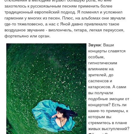
захотелось к русскоязычным песням применить более
традиционный европейский подход. Я поменял и усложнил
гармонии у многих из песен. Плюс, на альбомах они звучали
где-то тяжеловесно, а нас с Яной давно привлекало такое
воздушное звучание - виолончель, гитара, легкая перкуссия,
фортепьяно или орган.
Звуки
: Ваши
концерты славятся
особым,
гипнотическим
влиянием на
зрителей, до
саспенсов и
катарсисов. А сами
вы получали
подобные эмоции от
концертов? Есть ли
какие-то примеры, к
которым вы
стремитесь в плане
живых выступлений?