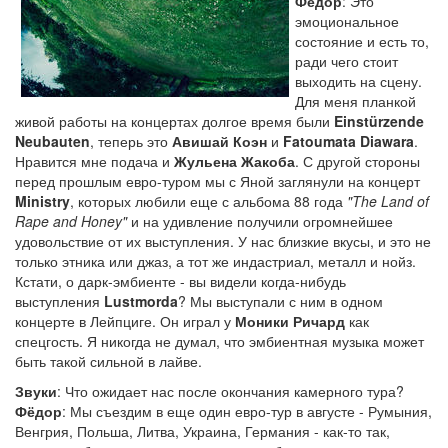
Фёдор
: Это
эмоциональное
состояние и есть то,
ради чего стоит
выходить на сцену.
Для меня планкой
живой работы на концертах долгое время были
Einstürzende
Neubauten
, теперь это
Авишай Коэн
и
Fatoumata Diawara
.
Нравится мне подача и
Жульена Жакоба
. С другой стороны
перед прошлым евро-туром мы с Яной заглянули на концерт
Ministry
, которых любили еще с альбома 88 года
"The Land of
Rape and Honey"
и на удивление получили огромнейшее
удовольствие от их выступления. У нас близкие вкусы, и это не
только этника или джаз, а тот же индастриал, металл и нойз.
Кстати, о дарк-эмбиенте - вы видели когда-нибудь
выступления
Lustmorda
? Мы выступали с ним в одном
концерте в Лейпциге. Он играл у
Моники Ричард
как
спецгость. Я никогда не думал, что эмбиентная музыка может
быть такой сильной в лайве.
Звуки
: Что ожидает нас после окончания камерного тура?
Фёдор
: Мы съездим в еще один евро-тур в августе - Румыния,
Венгрия, Польша, Литва, Украина, Германия - как-то так,