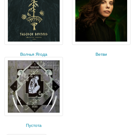
Волчья Ягода
Ветви
Пустота