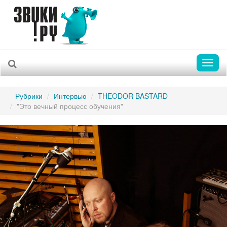
Toggl
naviga
Рубрики
Интервью
THEODOR BASTARD
"Это вечный процесс обучения"